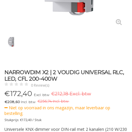
NARROWDIM X2 | 2 VOUDIG UNIVERSAL RLC,
LED, CFL 200-400W
0 Review(s)
€
172,40
€212,18 Excl. btw
Excl. btw
€
256,74 Incl. btw.
€208,60
Incl. btw
Niet op voorraad in ons magazijn, maar leverbaar op
bestelling.
Stukprijs: €172,40 / Stuk
Universele KNX-dimmer voor DIN-rail met 2 kanalen (210 W/230