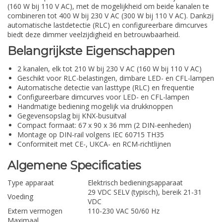
(160 W bij 110 V AC), met de mogelijkheid om beide kanalen te
combineren tot 400 W bij 230 V AC (300 W bij 110 V AC). Dankzij
automatische lastdetectie (RLC) en configureerbare dimcurves
biedt deze dimmer veelzijdigheid en betrouwbaarheid.
Belangrijkste Eigenschappen
2 kanalen, elk tot 210 W bij 230 V AC (160 W bij 110 V AC)
Geschikt voor RLC-belastingen, dimbare LED- en CFL-lampen
Automatische detectie van lasttype (RLC) en frequentie
Configureerbare dimcurves voor LED- en CFL-lampen
Handmatige bediening mogelijk via drukknoppen
Gegevensopslag bij KNX-busuitval
Compact formaat: 67 x 90 x 36 mm (2 DIN-eenheden)
Montage op DIN-rail volgens IEC 60715 TH35
Conformiteit met CE-, UKCA- en RCM-richtlijnen
Algemene Specificaties
Type apparaat
Elektrisch bedieningsapparaat
29 VDC SELV (typisch), bereik 21-31
Voeding
VDC
Extern vermogen
110-230 VAC 50/60 Hz
Maximaal