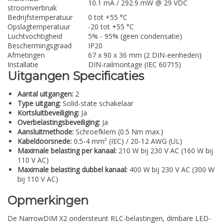
10.1 mA / 292.9 mW @ 29 VDC
stroomverbruik
Bedrijfstemperatuur
0 tot +55 °C
Opslagtemperatuur
-20 tot +55 °C
Luchtvochtigheid
5% - 95% (geen condensatie)
Beschermingsgraad
IP20
Afmetingen
67 x 90 x 36 mm (2 DIN-eenheden)
Installatie
DIN-railmontage (IEC 60715)
Uitgangen Specificaties
Aantal uitgangen:
2
Type uitgang:
Solid-state schakelaar
Kortsluitbeveiliging:
Ja
Overbelastingsbeveiliging:
Ja
Aansluitmethode:
Schroefklem (0.5 Nm max.)
Kabeldoorsnede:
0.5-4 mm² (IEC) / 20-12 AWG (UL)
Maximale belasting per kanaal:
210 W bij 230 V AC (160 W bij
110 V AC)
Maximale belasting dubbel kanaal:
400 W bij 230 V AC (300 W
bij 110 V AC)
Opmerkingen
De NarrowDIM X2 ondersteunt RLC-belastingen, dimbare LED-