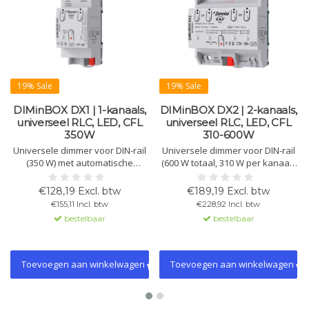
19% Sale
19% Sale
DIMinBOX DX1 | 1-kanaals,
DIMinBOX DX2 | 2-kanaals,
universeel RLC, LED, CFL
universeel RLC, LED, CFL
350W
310-600W
Universele dimmer voor DIN-rail
Universele dimmer voor DIN-rail
(350 W) met automatische
(600 W totaal, 310 W per kanaal).
detectie van belastingen (RLC,
2 kanalen voor RLC, LED en CFL,
LED, CFL). Handmatige bediening
met automatische detectie,
€128,19 Excl. btw
€189,19 Excl. btw
mogelijk, met storingsdetectie en
handmatige bediening en
€155,11 Incl. btw
€228,92 Incl. btw
instelbare dimcurve.
logische functies. Inclusief 2
bestelbaar
bestelbaar
analoge/digitale ingangen.
Toevoegen aan winkelwagen
Toevoegen aan winkelwagen