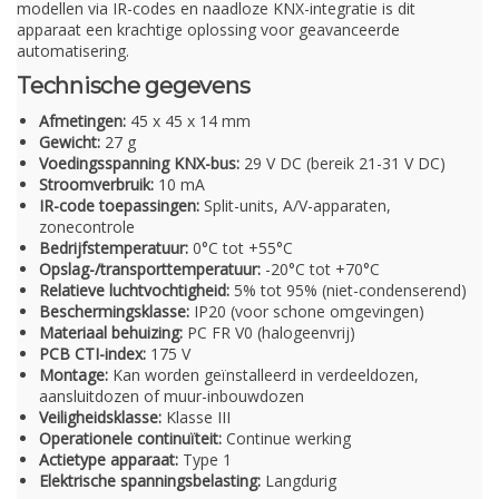
modellen via IR-codes en naadloze KNX-integratie is dit
apparaat een krachtige oplossing voor geavanceerde
automatisering.
Technische gegevens
Afmetingen:
45 x 45 x 14 mm
Gewicht:
27 g
Voedingsspanning KNX-bus:
29 V DC (bereik 21-31 V DC)
Stroomverbruik:
10 mA
IR-code toepassingen:
Split-units, A/V-apparaten,
zonecontrole
Bedrijfstemperatuur:
0°C tot +55°C
Opslag-/transporttemperatuur:
-20°C tot +70°C
Relatieve luchtvochtigheid:
5% tot 95% (niet-condenserend)
Beschermingsklasse:
IP20 (voor schone omgevingen)
Materiaal behuizing:
PC FR V0 (halogeenvrij)
PCB CTI-index:
175 V
Montage:
Kan worden geïnstalleerd in verdeeldozen,
aansluitdozen of muur-inbouwdozen
Veiligheidsklasse:
Klasse III
Operationele continuïteit:
Continue werking
Actietype apparaat:
Type 1
Elektrische spanningsbelasting:
Langdurig