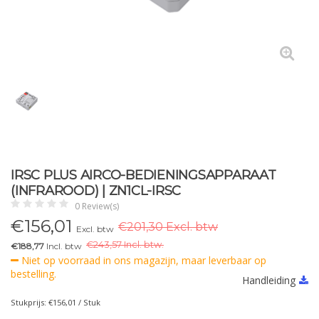
IRSC PLUS AIRCO-BEDIENINGSAPPARAAT
(INFRAROOD) | ZN1CL-IRSC
0 Review(s)
€
156,01
€201,30 Excl. btw
Excl. btw
€
243,57 Incl. btw.
€188,77
Incl. btw
Niet op voorraad in ons magazijn, maar leverbaar op
bestelling.
Handleiding
Stukprijs: €156,01 / Stuk