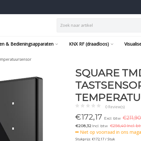
en & Bedieningsapparaten
KNX RF (draadloos)
Visualis
temperatuursensor
SQUARE TMD
TASTSENSO
TEMPERAT
0 Review(s)
€
172,17
€211,90
Excl. btw
€208,32
Incl. btw
€
256,40 Incl. b
Niet op voorraad in ons magaz
Stukprijs: €172,17 / Stuk