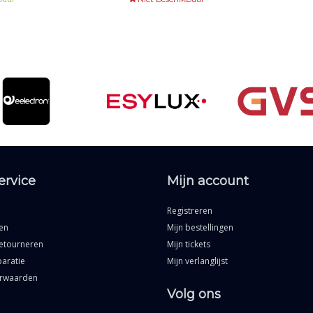
p.
ontwerp.
ervice
Mijn account
Registreren
en
Mijn bestellingen
etourneren
Mijn tickets
aratie
Mijn verlanglijst
rwaarden
Volg ons