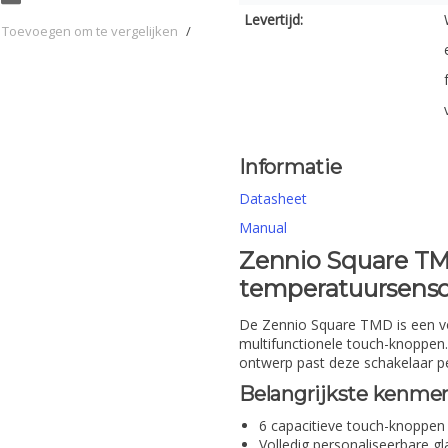
Levertijd:
Toevoegen om te vergelijken
/
Informatie
Datasheet
Manual
Zennio Square T
temperatuursensor
De Zennio Square TMD is een vo
multifunctionele touch-knoppen.
ontwerp past deze schakelaar per
Belangrijkste kenmer
6 capacitieve touch-knoppen 
Volledig personaliseerbare gl