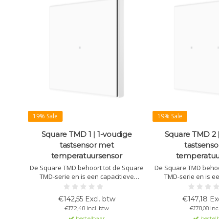
19% Sale
19% Sale
Square TMD 1 | 1-voudige
Square TMD 2 |
tastsensor met
tastsenso
temperatuursensor
temperatuu
De Square TMD behoort tot de Square
De Square TMD behoo
TMD-serie en is een capacitieve
TMD-serie en is ee
touchsensor met 1 bediening,
touchsensor met 2
achtergrondverlichting, ingebouwde
achtergrondverlichtin
€142,55 Excl. btw
€147,18 Ex
thermostaat en temperatuursensor.
temperatuursensor. 
€172,48 Incl. btw
€178,08 Inc
Diverse kleuren verkrijgbaar en
diverse kleuren en
bestelbaar
bestel