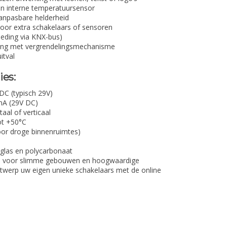
n interne temperatuursensor
anpasbare helderheid
voor extra schakelaars of sensoren
oeding via KNX-bus)
ging met vergrendelingsmechanisme
itval
ies:
DC (typisch 29V)
mA (29V DC)
aal of verticaal
ot +50°C
oor droge binnenruimtes)
glas en polycarbonaat
al voor slimme gebouwen en hoogwaardige
twerp uw eigen unieke schakelaars met de online