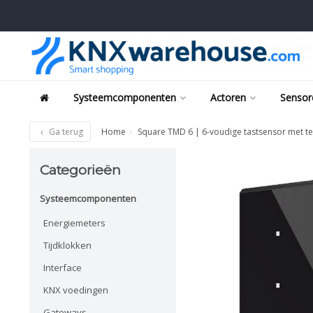
Systeemcomponenten
Actoren
Sensor
Ga terug
Home
Square TMD 6 | 6-voudige tastsensor met 
Categorieën
Systeemcomponenten
Energiemeters
Tijdklokken
Interface
KNX voedingen
Gateways