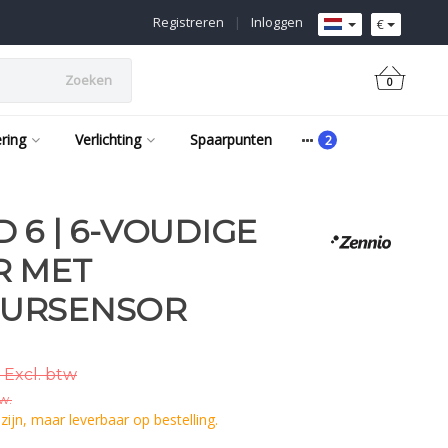
Registreren
|
Inloggen
€
Zoeken
0
ering
Verlichting
Spaarpunten
 6 | 6-VOUDIGE
R MET
UURSENSOR
 Excl. btw
tw.
ijn, maar leverbaar op bestelling.