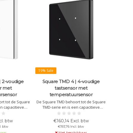
19% Sale
 2-voudige
Square TMD 4 | 4-voudige
r met
tastsensor met
rsensor
temperatuursensor
rt tot de Square
De Square TMD behoort tot de Square
n capacitieve
TMD-serie en is een capacitieve
 bedieningen,
touchsensor met 4 bedieningen,
g, thermostaat en
achtergrondverlichting, thermostaat en
cl. btw
€160,14 Excl. btw
Verkrijgbaar in
temperatuursensor. Verkrijgbaar in
l. btw
€193,76 Incl. btw
 met aangepast
diverse kleuren en met aangepast
baar
Niet beschikbaar