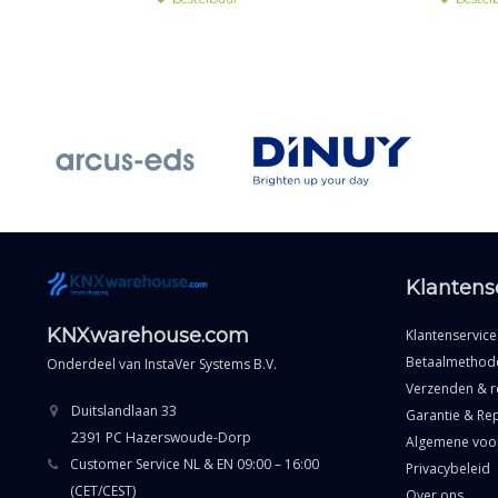
aangepast ontwerp mogelijk.
ontwer
Klantens
KNXwarehouse.com
Klantenservice
Betaalmethod
Onderdeel van
InstaVer Systems B.V.
Verzenden & r
Duitslandlaan 33
Garantie & Rep
2391 PC Hazerswoude-Dorp
Algemene voo
Customer Service NL & EN 09:00 – 16:00
Privacybeleid
(CET/CEST)
Over ons