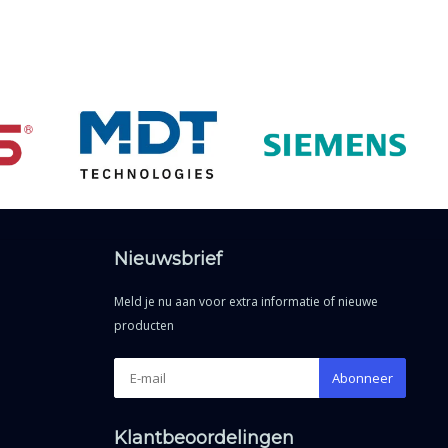
Nieuwsbrief
Meld je nu aan voor extra informatie of nieuwe
producten
Abonneer
Klantbeoordelingen