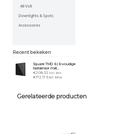
48 Volt
Downlights & Spots
Accessoires
Recent bekeken
Square TMD 6 | 6-voudige
tastsensor met
temperatuursensor
€208,32
Incl. btw
€172,17 Excl. btw
Gerelateerde producten