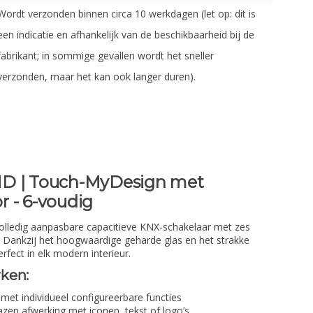
Wordt verzonden binnen circa 10 werkdagen (let op: dit is
een indicatie en afhankelijk van de beschikbaarheid bij de
fabrikant; in sommige gevallen wordt het sneller
verzonden, maar het kan ook langer duren).
MD | Touch-MyDesign met
 - 6-voudig
lledig aanpasbare capacitieve KNX-schakelaar met zes
 Dankzij het hoogwaardige geharde glas en het strakke
fect in elk modern interieur.
ken:
met individueel configureerbare functies
azen afwerking met iconen, tekst of logo’s