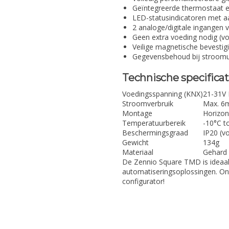
Geïntegreerde thermostaat e
LED-statusindicatoren met a
2 analoge/digitale ingangen 
Geen extra voeding nodig (v
Veilige magnetische bevesti
Gegevensbehoud bij stroomu
Technische specificat
Voedingsspanning (KNX)
21-31V 
Stroomverbruik
Max. 6
Montage
Horizont
Temperatuurbereik
-10°C t
Beschermingsgraad
IP20 (v
Gewicht
134g
Materiaal
Gehard 
De Zennio Square TMD is idea
automatiseringsoplossingen. On
configurator!