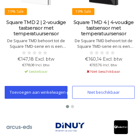
19% Sale
19% Sale
Square TMD 2 | 2-voudige
Square TMD 4 | 4-voudige
tastsensor met
tastsensor met
temperatuursensor
temperatuursensor
De Square TMD behoort tot de
De Square TMD behoort tot de
Square TMD-serie en is een
Square TMD-serie en is een
capacitieve touchsensor met 2
capacitieve touchsensor met 4
bedieningen,
bedieningen,
€147,18 Excl. btw
€160,14 Excl. btw
achtergrondverlichting,
achtergrondverlichting,
€178,08 Incl. btw
€193,76 Incl. btw
thermostaat en
thermostaat en
bestelbaar
Niet beschikbaar
temperatuursensor.
temperatuursensor.
Verkrijgbaar in diverse kleuren
Verkrijgbaar in diverse kleuren
en met aangepast ontwerp.
en met aangepast ontwerp.
Toevoegen aan winkelwagen
Niet beschikbaar