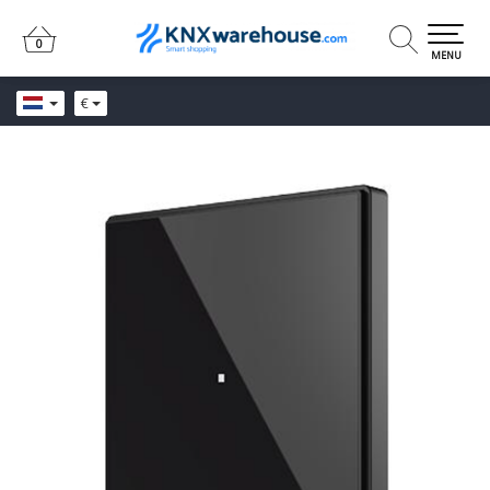
0
0
MENU
€