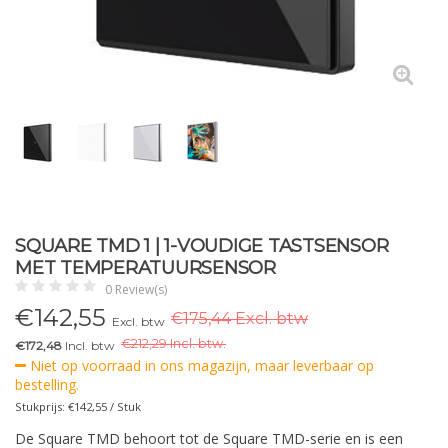
SQUARE TMD 1 | 1-VOUDIGE TASTSENSOR
MET TEMPERATUURSENSOR
0 Review(s)
€
142,55
€175,44 Excl. btw
Excl. btw
€
212,29 Incl. btw.
€172,48
Incl. btw
Niet op voorraad in ons magazijn, maar leverbaar op
bestelling.
Stukprijs: €142,55 / Stuk
De Square TMD behoort tot de Square TMD-serie en is een