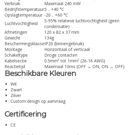
Verbruik
Maximaal 240 mW
Bedrijfstemperatuur
5 .. +40 °C
Opslagtemperatuur
-20 .. +60 °C
5-95% relatieve luchtvochtigheid (geen
Luchtvochtigheid
condensatie)
Afmetingen
120 x 82 x 37 mm
Gewicht
134g
Beschermingsklasse
IP20 (binnengebruik)
Montage
Horizontaal of verticaal
Schakeltype
Droge contacten
Kabelsectie
0.5mm² tot 1mm² (26-16 AWG)
Reactietijd
Maximaal 10ms (OFF → ON, ON → OFF)
Beschikbare Kleuren
Wit
Zwart
Zilver
Custom design op aanvraag
Certificering
CE