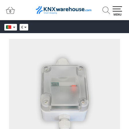
0
0
MENU
€