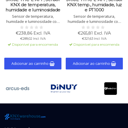
KNX de temperatura,
KNX temp., humidade, luz
humidade e luminosidade
e PT1000
Sensor de temperatura,
Sensor de temperatura,
humidade e luminosidade com
humidade e luminosidade com
sondas integradas. Para
sondas integradas. Para
controlo climático, ponto de
controlo climático, ponto de
€238,86 Excl. IVA
€265,81 Excl. IVA
orvalho, ventilação e KNX.
orvalho, ventilação e KNX.
€289,02 Incl. IVA
€321,63 Incl. IVA
Adequado para interior e
Adequado para interior e
Disponível para encomenda
Disponível para encomenda
exterior (IP54/65).
exterior (IP54/65).
Adicionar ao carrinho
Adicionar ao carrinho