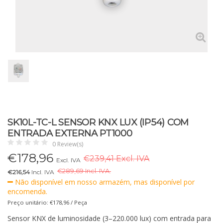
SK10L-TC-L SENSOR KNX LUX (IP54) COM
ENTRADA EXTERNA PT1000
0 Review(s)
€
178,96
€239,41 Excl. IVA
Excl. IVA
€
289,69 Incl. IVA.
€216,54
Incl. IVA
Não disponível em nosso armazém, mas disponível por
encomenda.
Preço unitário: €178,96 / Peça
Sensor KNX de luminosidade (3–220.000 lux) com entrada para