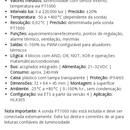
Valores medidos:
luminosidade com sensor interno,
temperatura via PT1000
Intervalo lux:
3 a 220.000 lux |
Precisão:
±20%
Temperatura:
-50 a +400 °C (dependente da sonda)
Resolução:
0,02 °C |
Precisão:
determinada pela sonda
PT1000
Funções:
aquecimento/arrefecimento, pontos de regulação,
alarme térmico, ventilação, min/máx
Saídas:
0–100% ou PWM configurável para atuadores
térmicos
Lógica:
4 blocos com AND, OR, NOT, XOR e operações
matemáticas/condicionais
Bus:
acoplador integrado |
Alimentação:
21–32 VDC |
Consumo:
aprox. 240 mW
Caixa:
plástico com tampa transparente |
Proteção:
IP54/65
Dimensões:
72 × 64 × 45 mm |
Montagem:
à superfície
Ambiente:
-25 °C a +80 °C | 0–100% h.r., sem condensação
Configuração:
via ETS a partir da versão 4 |
Aplicação:
HLK305
Nota importante:
A sonda PT1000 não está incluída e deve ser
conectada externamente. Evite luz direta e correntes de ar para
leituras confiáveis de luminosidade.