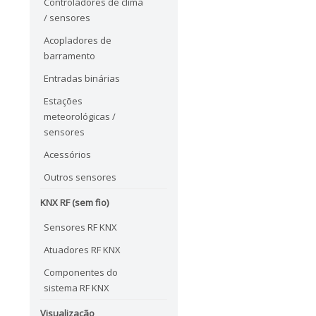
Controladores de clima
/ sensores
Acopladores de
barramento
Entradas binárias
Estações
meteorológicas /
sensores
Acessórios
Outros sensores
KNX RF (sem fio)
Sensores RF KNX
Atuadores RF KNX
Componentes do
sistema RF KNX
Visualização