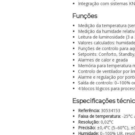
Integração com sistemas K
Funções
Medição da temperatura (sen
Medição da humidade relativ
Leitura de luminosidade (3 a 
Valores calculados: humidade
Funções de controlo para aq
Setpoints: Conforto, Standb
Alarmes de calor e geada
Memória para temperatura 
Controlo de ventilador por l
Alarme e regulação por pont
Saída de controlo: 0–100% 
4 blocos lógicos para proce
Especificações técni
Referência:
30534153
Faixa de temperatura:
-25°C 
Resolução:
0,02°C
Precisão:
±0,4°C (5–60°C), ±0
Humidade:
0–100% UR, resol