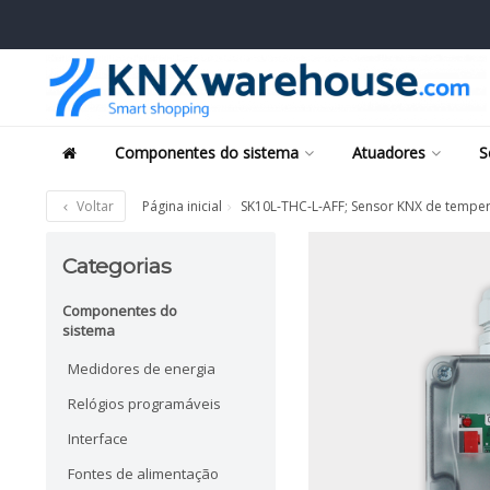
Componentes do sistema
Atuadores
S
Voltar
Página inicial
SK10L-THC-L-AFF; Sensor KNX de tempe
Categorias
Componentes do
sistema
Medidores de energia
Relógios programáveis
Interface
Fontes de alimentação