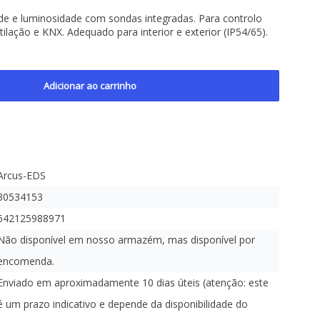
e e luminosidade com sondas integradas. Para controlo
tilação e KNX. Adequado para interior e exterior (IP54/65).
Adicionar ao carrinho
Arcus-EDS
30534153
642125988971
Não disponível em nosso armazém, mas disponível por
encomenda.
Enviado em aproximadamente 10 dias úteis (atenção: este
é um prazo indicativo e depende da disponibilidade do