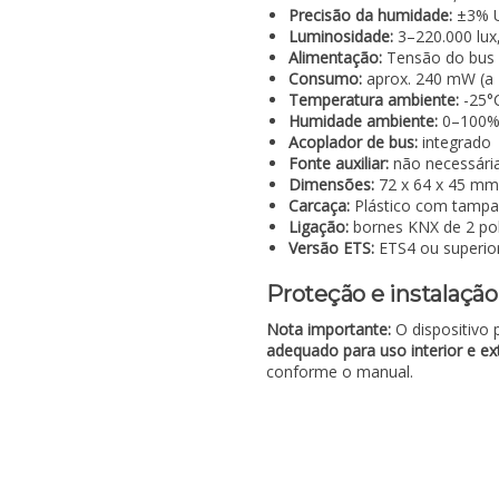
Precisão da humidade:
±3% U
Luminosidade:
3–220.000 lux
Alimentação:
Tensão do bus
Consumo:
aprox. 240 mW (a
Temperatura ambiente:
-25°
Humidade ambiente:
0–100%
Acoplador de bus:
integrado
Fonte auxiliar:
não necessári
Dimensões:
72 x 64 x 45 mm
Carcaça:
Plástico com tampa
Ligação:
bornes KNX de 2 pol
Versão ETS:
ETS4 ou superior
Proteção e instalação
Nota importante:
O dispositivo
adequado para uso interior e ex
conforme o manual.