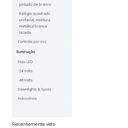
pintado de branco
Relógio quadrado
unifacial, moldura
metálica branca
lacada
Controle por voz
Iluminação
Fitas LED
24 Volts
48 Volts
Downlights & Spots
Acessórios
Recentemente visto