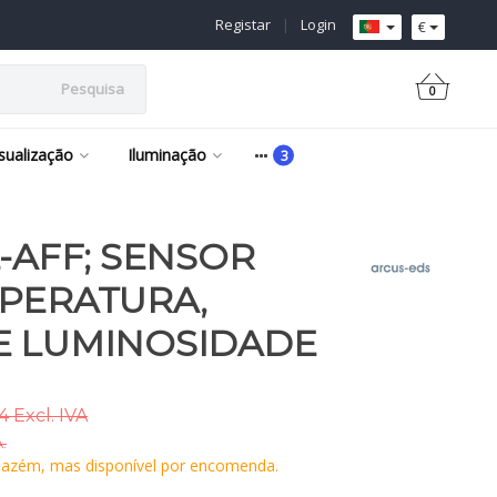
Registar
|
Login
€
Pesquisa
0
isualização
Iluminação
L-AFF; SENSOR
PERATURA,
E LUMINOSIDADE
4 Excl. IVA
A.
azém, mas disponível por encomenda.