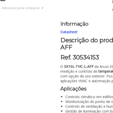
Adicionar para comparar
/
Informação
Datasheet
Descrição do pro
AFF
Ref. 30534153
O
SK10L-THC-L-AFF
da Arcus-E
medição e controlo de
temperat
com opção de uso exterior. Pos
aplicações HVAC e automação pr
Aplicações
Controlo climático em edifíci
Monitorização do ponto de 
Controlo de ventilação e hu
Gestão de iluminação com b