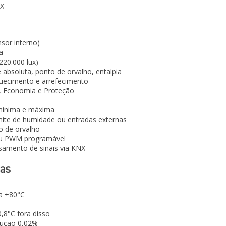
NX
sor interno)
a
220.000 lux)
 absoluta, ponto de orvalho, entalpia
uecimento e arrefecimento
y, Economia e Proteção
mínima e máxima
imite de humidade ou entradas externas
o de orvalho
ou PWM programável
ssamento de sinais via KNX
cas
a +80°C
,8°C fora disso
ução 0,02%