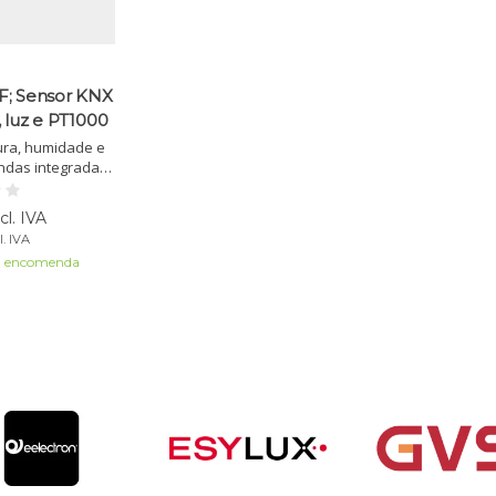
F; Sensor KNX
 luz e PT1000
ura, humidade e
ndas integradas.
tico, ponto de
 e KNX. Adequado
cl. IVA
rior (IP54/65).
l. IVA
a encomenda