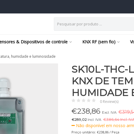
ensores & Dispositivos de controle
KNX RF (sem fio)
V
ratura, humidade e luminosidade
SK10L-THC-
KNX DE TEM
HUMIDADE 
0 Review(s)
€
238,86
€319,5
Excl. IVA
€289,02
Incl. IVA
€
386,64 Incl. IV
Não disponível em nosso arm
Preço unitário: €238,86 / Peça