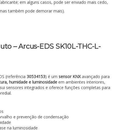
fabricante; em alguns casos, pode ser enviado mais cedo,
mas também pode demorar mais).
duto – Arcus-EDS SK10L-THC-L-
DS (referência
30534153
) é um
sensor KNX
avançado para
ura, humidade e luminosidade
em ambientes interiores,
sui sensores integrados e oferece funções completas para
edial.
os
orvalho e prevenção de condensação
midade
ase na luminosidade