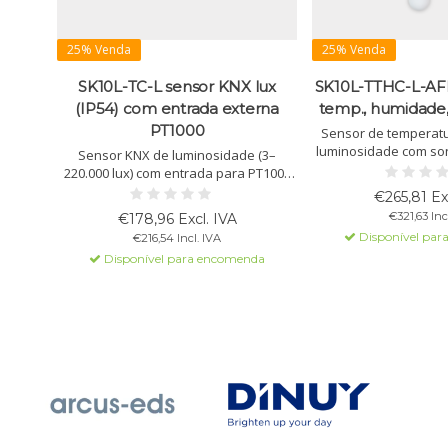
25% Venda
25% Venda
SK10L-TC-L sensor KNX lux
SK10L-TTHC-L-AF
(IP54) com entrada externa
temp., humidade,
PT1000
Sensor de temperat
luminosidade com so
Sensor KNX de luminosidade (3–
Para controlo climá
220.000 lux) com entrada para PT1000
orvalho, ventilação
externa. Ideal para controlo climático e
€265,81 Ex
para interior e exte
de iluminação em edifícios inteligentes.
€321,63 Inc
€178,96 Excl. IVA
Disponível par
€216,54 Incl. IVA
Disponível para encomenda