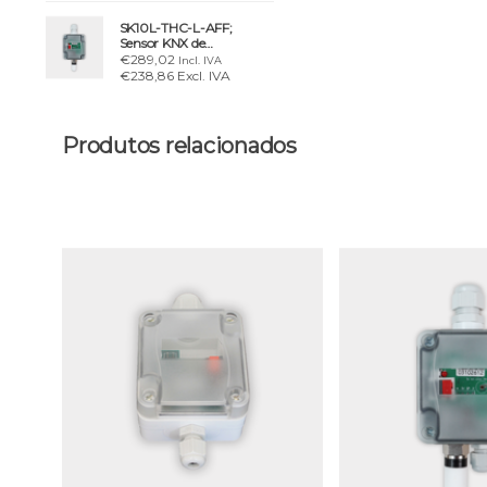
SK10L-THC-L-AFF;
Sensor KNX de
temperatura, humidade
€289,02
Incl. IVA
e luminosidade
€238,86 Excl. IVA
Produtos relacionados