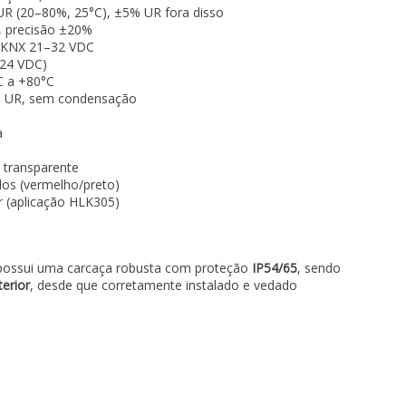
R (20–80%, 25°C), ±5% UR fora disso
, precisão ±20%
 KNX 21–32 VDC
 24 VDC)
C a +80°C
 UR, sem condensação
a
 transparente
os (vermelho/preto)
 (aplicação HLK305)
 possui uma carcaça robusta com proteção
IP54/65
, sendo
terior
, desde que corretamente instalado e vedado