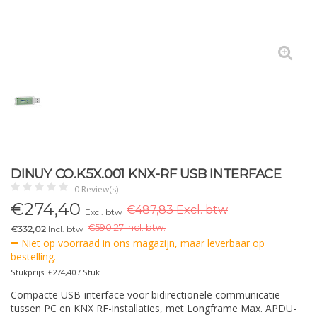
DINUY CO.K5X.001 KNX-RF USB INTERFACE
0 Review(s)
€
274,40
€487,83 Excl. btw
Excl. btw
€
590,27 Incl. btw.
€332,02
Incl. btw
Niet op voorraad in ons magazijn, maar leverbaar op
bestelling.
Stukprijs: €274,40 / Stuk
Compacte USB-interface voor bidirectionele communicatie
tussen PC en KNX RF-installaties, met Longframe Max. APDU-