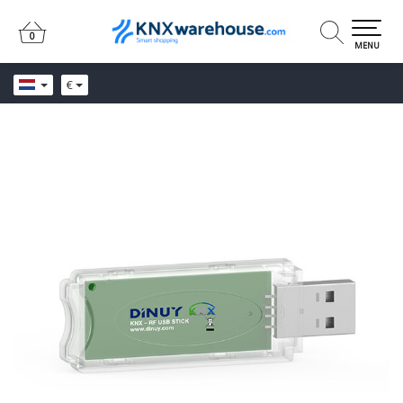
0
0
MENU
€