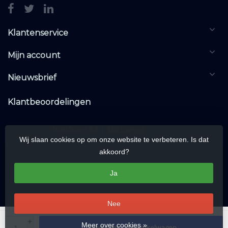
Klantenservice
Mijn account
Nieuwsbrief
Klantbeoordelingen
Wij slaan cookies op om onze website te verbeteren. Is dat
akkoord?
Ja
Nee
© Copyright 2026 KNXwarehouse.com | All rights reserved | Alle rechten
+
Meer over cookies »
Toevoegen aan winkelwagen