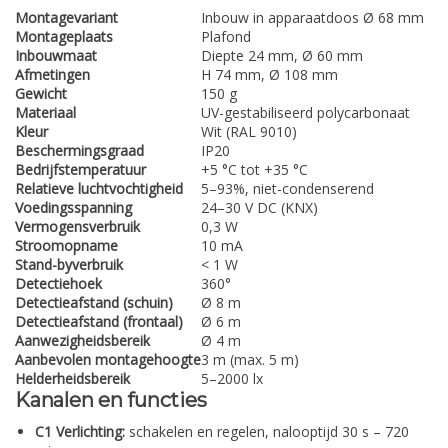
Montagevariant
Inbouw in apparaatdoos Ø 68 mm
Montageplaats
Plafond
Inbouwmaat
Diepte 24 mm, Ø 60 mm
Afmetingen
H 74 mm, Ø 108 mm
Gewicht
150 g
Materiaal
UV-gestabiliseerd polycarbonaat
Kleur
Wit (RAL 9010)
Beschermingsgraad
IP20
Bedrijfstemperatuur
+5 °C tot +35 °C
Relatieve luchtvochtigheid
5–93%, niet-condenserend
Voedingsspanning
24–30 V DC (KNX)
Vermogensverbruik
0,3 W
Stroomopname
10 mA
Stand-byverbruik
< 1 W
Detectiehoek
360°
Detectieafstand (schuin)
Ø 8 m
Detectieafstand (frontaal)
Ø 6 m
Aanwezigheidsbereik
Ø 4 m
Aanbevolen montagehoogte
3 m (max. 5 m)
Helderheidsbereik
5–2000 lx
Kanalen en functies
C1 Verlichting:
schakelen en regelen, nalooptijd 30 s – 720