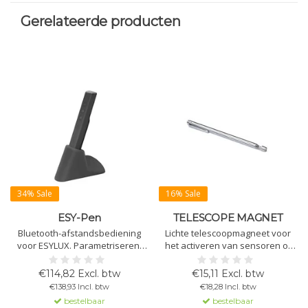
Gerelateerde producten
34% Sale
16% Sale
ESY-Pen
TELESCOPE MAGNET
Bluetooth-afstandsbediening
Lichte telescoopmagneet voor
voor ESYLUX. Parametriseren,
het activeren van sensoren of
licht meten, projecten beheren.
om KNX-apparaten in
Alleen compatibel met ESYLUX-
programmeerstand te zetten.
€114,82 Excl. btw
€15,11 Excl. btw
melders en noodverlichting die
Ideaal voor moeilijk bereikbare
€138,93 Incl. btw
€18,28 Incl. btw
op afstand te bedienen zijn.
plaatsen. Lengte 655 mm.
bestelbaar
bestelbaar