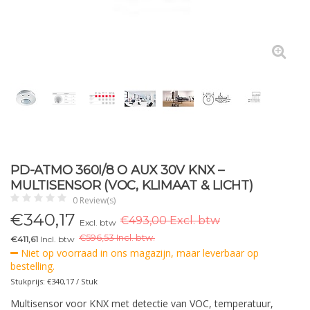
PD-ATMO 360I/8 O AUX 30V KNX –
MULTISENSOR (VOC, KLIMAAT & LICHT)
0 Review(s)
€
340,17
€493,00 Excl. btw
Excl. btw
€
596,53 Incl. btw.
€411,61
Incl. btw
Niet op voorraad in ons magazijn, maar leverbaar op
bestelling.
Stukprijs: €340,17 / Stuk
Multisensor voor KNX met detectie van VOC, temperatuur,