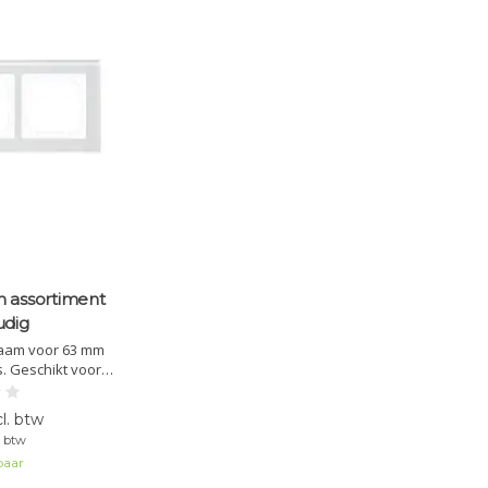
m assortiment
udig
sraam voor 63 mm
. Geschikt voor
er series zoals
carat en axcent.
l. btw
f zwart met zwart
. btw
zijde.
baar