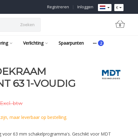
Registreren
|
Inloggen
€
Zoeken
0
ering
Verlichting
Spaarpunten
DEKRAAM
T 63 1-VOUDIG
Excl. btw
ijn, maar leverbaar op bestelling.
king voor 63 mm schakelprogramma's. Geschikt voor MDT