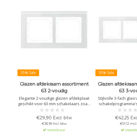
35% Sale
35% Sale
Glazen afdekraam assortiment
Glazen afdekraa
63 2-voudig
63 3-vo
Elegante 2-voudige glazen afdekplaat
Stijlvolle 3-fach gla
geschikt voor 63 mm schakelaars zoals
schakelprogramma's
MDT en Busch-Jaeger. Verkrijgbaar in
MDT 63 of Busch-Jaeg
wit en zwart met afmetingen 92 mm x
future linear, solo, 
€29,90 Excl. btw
€42,25 Exc
163 mm. Compatibel met meerdere
Verkrijgbaar in wit o
€36,18 Incl. btw
€51,12 Incl
schakelaarsystemen.
frameachter
bestelbaar
bestel