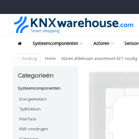
Systeemcomponenten
Actoren
Sensor
Ga terug
Home
Glazen afdekraam assortiment 63 1-voudig
Categorieën
Systeemcomponenten
Energiemeters
Tijdklokken
Interface
KNX voedingen
Gateways