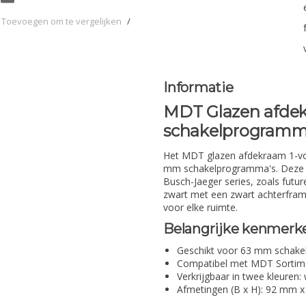
Toevoegen om te vergelijken
/
Informatie
MDT Glazen afdek
schakelprogramm
Het MDT glazen afdekraam 1-vou
mm schakelprogramma's. Deze a
Busch-Jaeger series, zoals future
zwart met een zwart achterfram
voor elke ruimte.
Belangrijke kenmerk
Geschikt voor 63 mm schak
Compatibel met MDT Sortiment
Verkrijgbaar in twee kleuren:
Afmetingen (B x H): 92 mm 