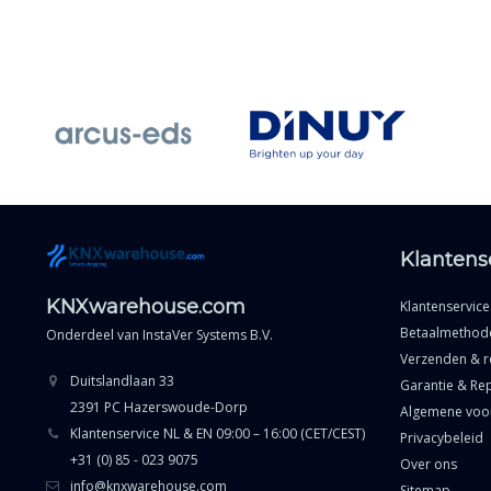
Klantens
KNXwarehouse.com
Klantenservice
Betaalmethod
Onderdeel van
InstaVer Systems B.V.
Verzenden & r
Duitslandlaan 33
Garantie & Rep
2391 PC Hazerswoude-Dorp
Algemene voo
Klantenservice NL & EN 09:00 – 16:00 (CET/CEST)
Privacybeleid
+31 (0) 85 - 023 9075
Over ons
info@knxwarehouse.com
Sitemap