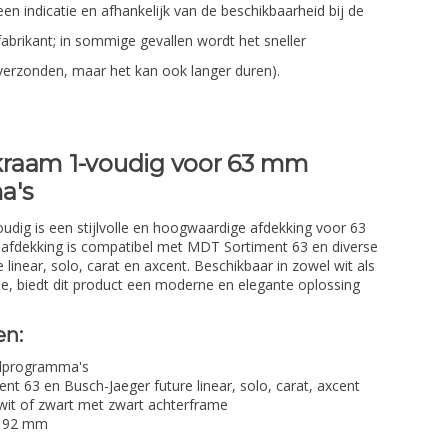
een indicatie en afhankelijk van de beschikbaarheid bij de
fabrikant; in sommige gevallen wordt het sneller
verzonden, maar het kan ook langer duren).
raam 1-voudig voor 63 mm
a's
dig is een stijlvolle en hoogwaardige afdekking voor 63
fdekking is compatibel met MDT Sortiment 63 en diverse
 linear, solo, carat en axcent. Beschikbaar in zowel wit als
e, biedt dit product een moderne en elegante oplossing
en:
elprogramma's
 63 en Busch-Jaeger future linear, solo, carat, axcent
 wit of zwart met zwart achterframe
x 92 mm