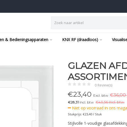
en & Bedieningsapparaten
KNX RF (draadloos)
Visualis
GLAZEN AF
ASSORTIMEN
0 Review(s)
€
23,40
€36,00 
Excl. btw
€28,31
Incl. btw
€
43,56 Incl. btw.
Niet op voorraad in ons magaz
Stukprijs: €23,40 / Stuk
Stijlvolle 1-voudige glasafdek