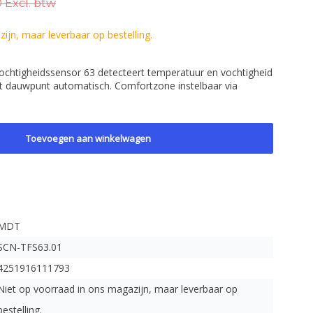
 Excl. btw
ijn, maar leverbaar op bestelling.
tigheidssensor 63 detecteert temperatuur en vochtigheid
et dauwpunt automatisch. Comfortzone instelbaar via
Toevoegen aan winkelwagen
MDT
SCN-TFS63.01
4251916111793
Niet op voorraad in ons magazijn, maar leverbaar op
bestelling.