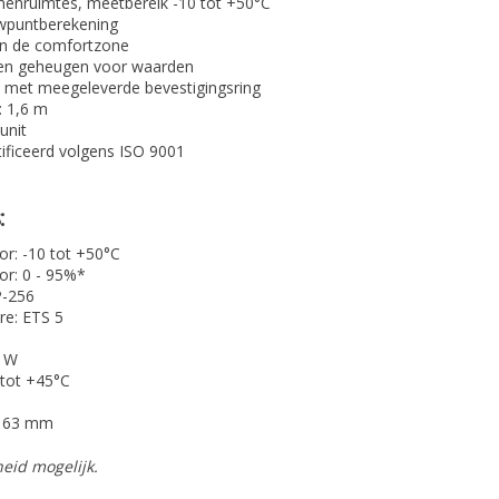
enruimtes, meetbereik -10 tot +50°C
wpuntberekening
an de comfortzone
 en geheugen voor waarden
s met meegeleverde bevestigingsring
: 1,6 m
unit
tificeerd volgens ISO 9001
:
r: -10 tot +50°C
or: 0 - 95%*
P-256
re: ETS 5
3 W
 tot +45°C
x 63 mm
heid mogelijk.