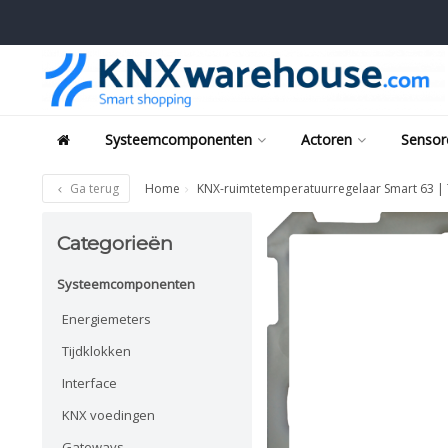
Systeemcomponenten
Actoren
Sensor
Ga terug
Home
KNX-ruimtetemperatuurregelaar Smart 63 | 
Categorieën
Systeemcomponenten
Energiemeters
Tijdklokken
Interface
KNX voedingen
Gateways