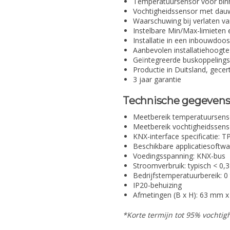
Temperatuursensor voor binn
Vochtigheidssensor met dau
Waarschuwing bij verlaten v
Instelbare Min/Max-limieten
Installatie in een inbouwdoo
Aanbevolen installatiehoogte
Geïntegreerde buskoppelings
Productie in Duitsland, gecer
3 jaar garantie
Technische gegevens
Meetbereik temperatuursenso
Meetbereik vochtigheidssens
KNX-interface specificatie: T
Beschikbare applicatiesoftwa
Voedingsspanning: KNX-bus
Stroomverbruik: typisch < 0,
Bedrijfstemperatuurbereik: 0
IP20-behuizing
Afmetingen (B x H): 63 mm 
*Korte termijn tot 95% vochtig