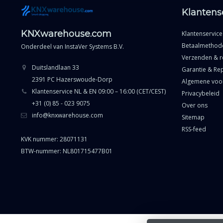
Klantens
KNXwarehouse.com
Klantenservice
Betaalmethod
Onderdeel van
InstaVer Systems B.V.
Verzenden & r
Duitslandlaan 33
Garantie & Rep
2391 PC Hazerswoude-Dorp
Algemene voo
Klantenservice NL & EN 09:00 – 16:00 (CET/CEST)
Privacybeleid
+31 (0) 85 - 023 9075
Over ons
info@knxwarehouse.com
Sitemap
RSS-feed
KVK nummer: 28071131
BTW-nummer: NL801715477B01