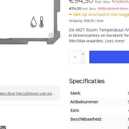
€
94,50
€126,00
Excl. btw
€114,35
Incl. btw
€
152,46 Incl. btw.
Niet op voorraad in ons magaz
Stukprijs: €94,50 / Stuk
De MDT Room Temperatuur-/Voch
in binnenruimtes en berekent h
Min/Max-waarden.
Lees meer
+
-
Specificaties
Merk:
door het schrijven van een review
Artikelnummer:
EAN:
Beschikbaarheid: