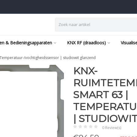
en & Bedieningsapparaten
KNX RF (draadloos)
Visualis
Temperatuur-/vochtigheidssensor | studiowit glanzend
KNX-
RUIMTETEM
SMART 63 |
TEMPERATU
| STUDIOWI
0 Review(s)