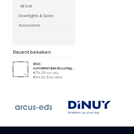
48 Volt
Downlights & Spots
Accessoires
Recent bekeken
KNX-
ruimtetemperatuurregelaar
Smart 63 |
€114,35
Incl. btw
Temperatuur-/vochtigheidssensor
€94,50 Excl. btw
| studiowit glanzend