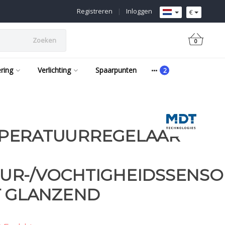
Registreren
|
Inloggen
€
Zoeken
0
ering
Verlichting
Spaarpunten
PERATUURREGELAAR
UR-/VOCHTIGHEIDSSENSO
T GLANZEND