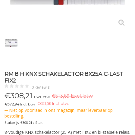
RM 8 H KNX SCHAKELACTOR 8X25A C-LAST
FIX2
0 Review(s)
€
308,21
€513,69 Excl. btw
Excl. btw
€
621,56 Incl. btw.
€372,94
Incl. btw
Niet op voorraad in ons magazijn, maar leverbaar op
bestelling.
Stukprijs: €308,21 / Stuk
8-voudige KNX schakelactor (25 A) met FIX2 en bi-stabiele relais.