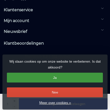
Klantenservice
Mijn account
Nieuwsbrief
Klantbeoordelingen
Wij slaan cookies op om onze website te verbeteren. Is dat
akkoord?
Ja
Nee
© Copyright 2026 KNXwarehouse.com | All rights reserved | Alle rechten
+
Meer over cookies »
Toevoegen aan winkelwagen
voorbehouden
-