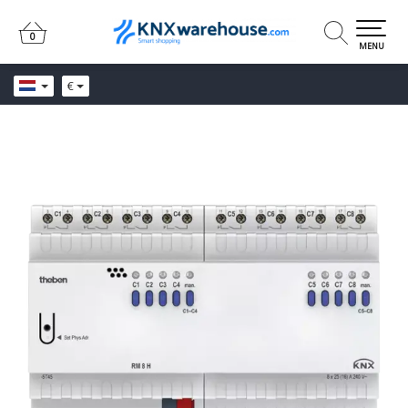
0
0
MENU
€