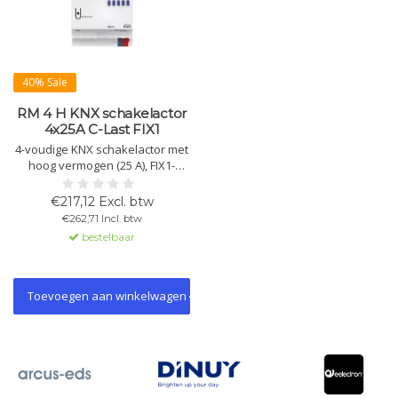
40% Sale
RM 4 H KNX schakelactor
4x25A C-Last FIX1
4-voudige KNX schakelactor met
hoog vermogen (25 A), FIX1-
module en bi-stabiele relais.
Handmatige bediening en LED-
€217,12 Excl. btw
status per kanaal. Voor zware
€262,71 Incl. btw
lamplasten.
bestelbaar
Toevoegen aan winkelwagen