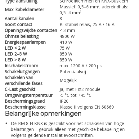
Type aansluiting
Schroefklemmen en KNX-busklem
Massief: 0,5–6 mm²; adereindhuls:
Max. kabeldiameter
0,5–4 mm²
Aantal kanalen
8
Soort contact
Bi-stabiel relais, 25 A / 16 A
Openingswijdte contacten
< 3 mm
Ohmse belasting
4800 W
Energiespaarlampen
410 W
LED < 2 W
75 W
LED 2–8 W
850 W
LED > 8 W
850 W
Inschakelstroom
max. 1200 A / 200 µs
Schakeluitgangen
Potentiaalvrij
Schakelen van
Mogelijk
verschillende fases
C-Last geschikt
Ja, met FIX2-module
Omgevingstemperatuur
-5 °C tot +45 °C
Beschermingsgraad
IP20
Beschermingsklasse
Klasse II volgens EN 60669
Belangrijke opmerkingen
De RM 8 H KNX is geschikt voor het schakelen van hoge
belastingen – gebruik alleen met geschikte bekabeling en
volgens geldende installatievoorschriften.