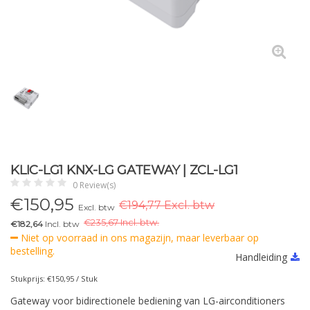
KLIC-LG1 KNX-LG GATEWAY | ZCL-LG1
0 Review(s)
€
150,95
€194,77 Excl. btw
Excl. btw
€
235,67 Incl. btw.
€182,64
Incl. btw
Niet op voorraad in ons magazijn, maar leverbaar op
bestelling.
Handleiding
Stukprijs: €150,95 / Stuk
Gateway voor bidirectionele bediening van LG-airconditioners