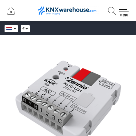
0
0
MENU
€