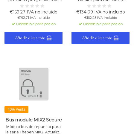
expansión MIX2. Solo funciona
regular luces. Módulo de
con un módulo base MIX2.
ampliación MIX hasta 6 canales.
€159,27 IVA no incluido
€134,09 IVA no incluido
Compatible con KNX Data
Solo para uso con módulo base
€192,71 IVA incluido
€162,25 IVA incluido
Secure.
MIX.
Disponible para pedido
Disponible para pedido
Añadir a la cesta
Añadir a la cesta
40% Venta
Bus module MIX2 Secure
Módulo bus de repuesto para
la serie Theben MIX2. Actualiza