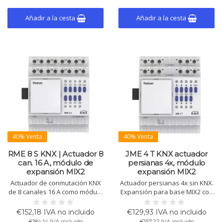
Añadir a la cesta
Añadir a la cesta
40% Venta
40% Venta
RME 8 S KNX | Actuador 8
JME 4 T KNX actuador
can. 16 A, módulo de
persianas 4x, módulo
expansión MIX2
expansión MIX2
Actuador de conmutación KNX
Actuador persianas 4x sin KNX.
de 8 canales 16 A como módulo
Expansión para base MIX2 con
de expansión MIX2. Amplía un
lógica KNX. Para persianas y
módulo base. Solo funciona
ventilación. Corriente de
€152,18 IVA no incluido
€129,93 IVA no incluido
con un módulo base MIX2.
conmutación 6 A/canal.
€184,14 IVA incluido
€157,22 IVA incluido