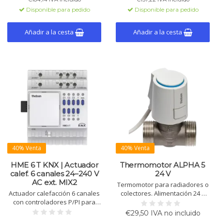
Disponible para pedido
Disponible para pedido
Añadir a la cesta
Añadir a la cesta
40% Venta
40% Venta
HME 6 T KNX | Actuador
Thermomotor ALPHA 5
calef. 6 canales 24–240 V
24 V
AC ext. MIX2
Termomotor para radiadores o
Actuador calefacción 6 canales
colectores. Alimentación 24 V
con controladores P/PI para
AC/DC, función "first open",
calor/frío. Módulo de
protección contra sobretensión,
€29,50 IVA no incluido