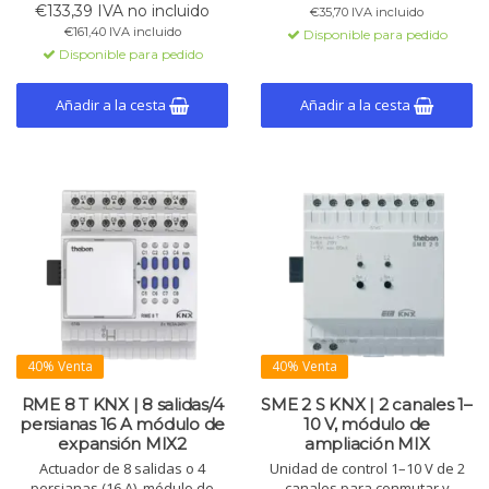
expansión MIX2. Solo funciona
montaje rápido, IP54.
€133,39 IVA no incluido
€35,70 IVA incluido
con módulo base MIX2.
€161,40 IVA incluido
Disponible para pedido
Disponible para pedido
Añadir a la cesta
Añadir a la cesta
40% Venta
40% Venta
RME 8 T KNX | 8 salidas/4
SME 2 S KNX | 2 canales 1–
persianas 16 A módulo de
10 V, módulo de
expansión MIX2
ampliación MIX
Actuador de 8 salidas o 4
Unidad de control 1–10 V de 2
persianas (16 A), módulo de
canales para conmutar y