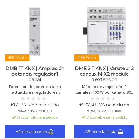
40% Venta
40% Venta
DMB 1T KNX | Ampliación
DME 2 T KNX | Variateur 2
potencia regulador 1
canaux MIX2 module
canal
d’extension
Extensión de potencia para
Módulo de ampliación 2
actuadores reguladores
canales, 400 W por canal u 800
universales. Añade 300 W/VA
W en paralelo. Solo con base
por canal. Hasta 4 boosters
MIX2. Para LED, halógenas y
€82,76 IVA no incluido
€137,38 IVA no incluido
(máx. 2000 W/VA). Solo funciona
bajo consumo.
€100,14 IVA incluido
€166,23 IVA incluido
con módulo base MIX2.
Disponible para pedido
Disponible para pedido
Añadir a la cesta
Añadir a la cesta