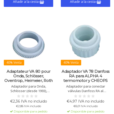
Añadir a la cesta
Añadir a la cesta
40% Venta
40% Venta
Adaptateur VA 80 pour
Adaptador VA 78 Danfoss
Onda, Schlösser,
RA para ALPHA 4
Oventrop, Heimeier, Roth
termomotor y CHEOPS
Adaptador para Onda,
Adaptador para conectar
Schlösser (desde 1993),
válvulas Danfoss RA al
Oventrop (M 30 x 1,5), Heimeier,
actuador ALPHA 4. También
Herb, Therm-Concept, Frank,
apto para CHEOPS. Otros
€2,36 IVA no incluido
€4,97 IVA no incluido
Roth y Dinotherm (colectores).
adaptadores (Velta, Herz,
€2,86 IVA incluido
€6,01 IVA incluido
Otros adaptadores bajo
Giacomi) disponibles bajo
Disponible para pedido
Disponible para pedido
pedido.
pedido.