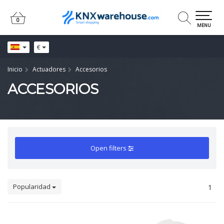
0
0
MENU
€
Inicio
Actuadores
Accesorios
ACCESORIOS
Open filters
Popularidad
1