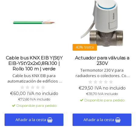
40% Venta
Cable bus KNX EIB Y(St)Y
Actuador para válvulas a
EIB-YStY2x2x0,8Ri.100 |
230V
Rollo 100 m | verde
Termomotor 230 V para
Cable bus KNX EIB para
radiadores o colectores. Con
automatización de edificios y
función "first open", 100 N, IP54,
MSR. Siempre al mejor precio; el
montaje por clip, protección
€29,50 IVA no incluido
fabricante puede variar según
contra fugas y sobretensión.
€60,00 IVA no incluido
€35,70 IVA incluido
disponibilidad y plazo.
€72,60 IVA incluido
Disponible para pedido
Disponible para pedido
Añadir a la cesta
Añadir a la cesta