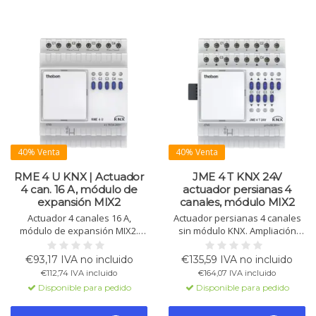
40% Venta
40% Venta
RME 4 U KNX | Actuador
JME 4 T KNX 24V
4 can. 16 A, módulo de
actuador persianas 4
expansión MIX2
canales, módulo MIX2
Actuador 4 canales 16 A,
Actuador persianas 4 canales
módulo de expansión MIX2.
sin módulo KNX. Ampliación
Solo con módulo base MIX2.
para base MIX2 con inteligencia
Control manual, LED de estado,
KNX. Para persianas y
€93,17 IVA no incluido
€135,59 IVA no incluido
funciones lógicas. Ampliable
ventilación. 6 A por canal.
€112,74 IVA incluido
€164,07 IVA incluido
hasta 12 canales.
Disponible para pedido
Disponible para pedido