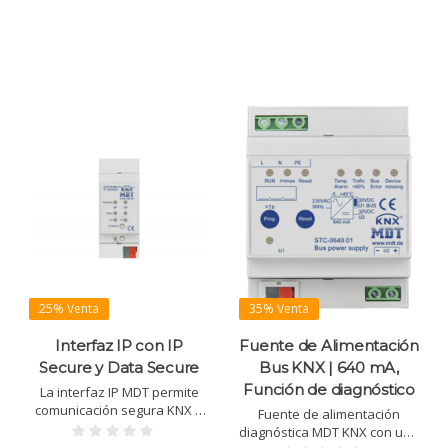
funciones, admite VPN,
y más. Para montaje en
cámaras IP y KNX Secure,
pared.
fácil de configurar con ETS
25% Venta
35% Venta
Interfaz IP con IP
Fuente de Alimentación
Secure y Data Secure
Bus KNX | 640 mA,
Función de diagnóstico
La interfaz IP MDT permite
comunicación segura KNX a
Fuente de alimentación
través de TCP/IP con 4
diagnóstica MDT KNX con una
conexiones simultáneas.