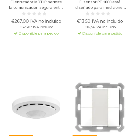
El enrutador MDT IP permite
El sensor PT 1000 está
la comunicación segura entre
diseñado para mediciones
el PC y el bus KNX a través de
de temperatura precisas en
LAN. Soporta hasta 4
varias aplicaciones. Fácil de
€267,00 IVA no incluido
€13,50 IVA no incluido
conexiones simultáneas, KNX
instalar con cables de hasta
€323,07 IVA incluido
€16,34 IVA incluido
IP Secure y Data Secure, sin
12 metros, compatible con
Disponible para pedido
Disponible para pedido
necesidad de alimentación
sistemas KNX para una
externa.
integración flexible en
sistemas de calefacción y
refrigeración.