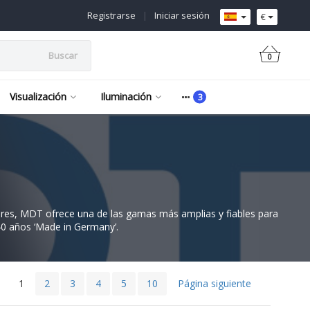
Registrarse
|
Iniciar sesión
€
Buscar
0
Visualización
Iluminación
res, MDT ofrece una de las gamas más amplias y fiables para
 40 años ‘Made in Germany’.
1
2
3
4
5
10
Página siguiente