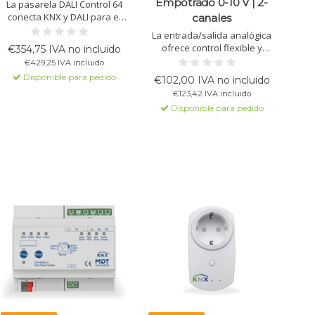
Empotrado 0-10 V | 2-
La pasarela DALI Control 64
conecta KNX y DALI para el
canales
control de luces DALI.
La entrada/salida analógica
Compatible con DALI DT6/DT8,
ofrece control flexible y
€354,75 IVA no incluido
RGB, Tunable White, y más,
registro de datos para
€429,25 IVA incluido
con dos salidas DALI.
dispositivos con señales de
Disponible para pedido
€102,00 IVA no incluido
0-10V, como sistemas de
€123,42 IVA incluido
ventilación y sensores. Cada
Disponible para pedido
canal se puede configurar de
forma independiente como
entrada o salida.