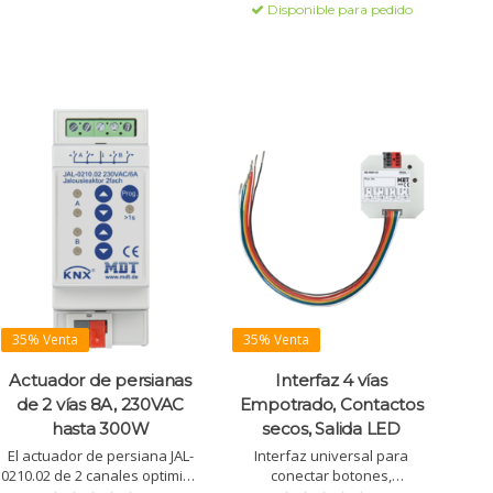
charge les fonctions maître et
Disponible para pedido
Disponible en 4, 6, 8, 16 y 24
esclave Modbus, idéale pour
canales, con carga de 100 µF.
les solutions domotiques.
35% Venta
35% Venta
Actuador de persianas
Interfaz 4 vías
de 2 vías 8A, 230VAC
Empotrado, Contactos
hasta 300W
secos, Salida LED
El actuador de persiana JAL-
Interfaz universal para
0210.02 de 2 canales optimiza
conectar botones,