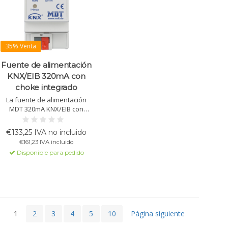
35% Venta
Fuente de alimentación
KNX/EIB 320mA con
choke integrado
La fuente de alimentación
MDT 320mA KNX/EIB con
choque integrado
proporciona 30VDC
€133,25 IVA no incluido
estabilizado para sistemas
€161,23 IVA incluido
KNX. Protección contra
Disponible para pedido
cortocircuitos, sobrecargas y
sobrecalentamiento.
Indicadores LED y fácil
instalación en riel DIN.
1
2
3
4
5
10
Página siguiente