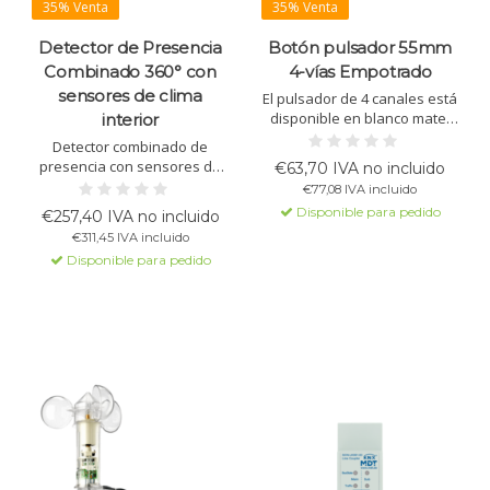
35% Venta
35% Venta
Detector de Presencia
Botón pulsador 55mm
Combinado 360° con
4-vías Empotrado
sensores de clima
El pulsador de 4 canales está
disponible en blanco mate,
interior
blanco brillante y negro mate.
Detector combinado de
Ofrece múltiples funciones
presencia con sensores de
€63,70 IVA no incluido
como conmutación y
temperatura, humedad, CO2
€77,08 IVA incluido
atenuación, y se puede
y COV. Detección de 360°, LED
Disponible para pedido
€257,40 IVA no incluido
etiquetar a medida.
RGB para visualización de la
€311,45 IVA incluido
calidad del aire y control de
Disponible para pedido
luz constante para hasta 3
grupos.