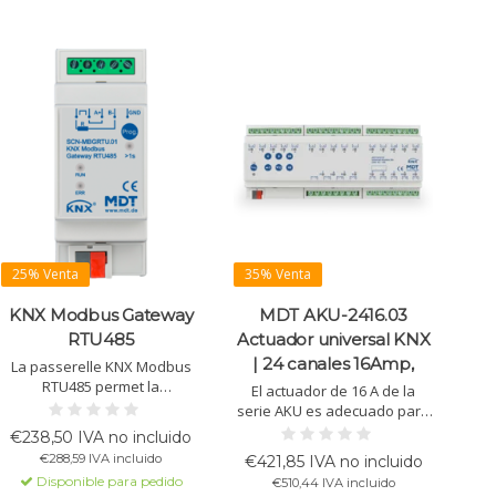
25% Venta
35% Venta
KNX Modbus Gateway
MDT AKU-2416.03
RTU485
Actuador universal KNX
| 24 canales 16Amp,
La passerelle KNX Modbus
RTU485 permet la
El actuador de 16 A de la
communication
serie AKU es adecuado para
bidirectionnelle entre les
la conmutación, control de
€238,50 IVA no incluido
systèmes Modbus et KNX.
persianas y calefacción.
€288,59 IVA incluido
€421,85 IVA no incluido
Avec jusqu'à 200 canaux
Ofrece sombreado autom.,
Disponible para pedido
€510,44 IVA incluido
configurables, elle prend en
ctrl. PWM y ventilación.