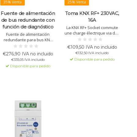
35% Venta
25% Venta
Fuente de alimentación
Toma KNX RF+ 230VAC,
de bus redundante con
16A
función de diagnóstico
La KNX RF+ Socket commute
une charge électrique via des
Fuente de alimentación
télégrammes KNX/EIB. Elle
redundante para bus KNX
prend en charge des
con doble alimentación para
€109,50 IVA no incluido
fonctions temporelles, des
mayor fiabilidad. 30VDC,
€132,50 IVA incluido
€276,90 IVA no incluido
liaisons logiques, des scènes
640mA, estrangulador
Disponible para pedido
€335,05 IVA incluido
et des fonctions de
integrado, protección contra
commutation centrales.
Disponible para pedido
cortocircuitos y sobrecargas,
funciones de diagnóstico.