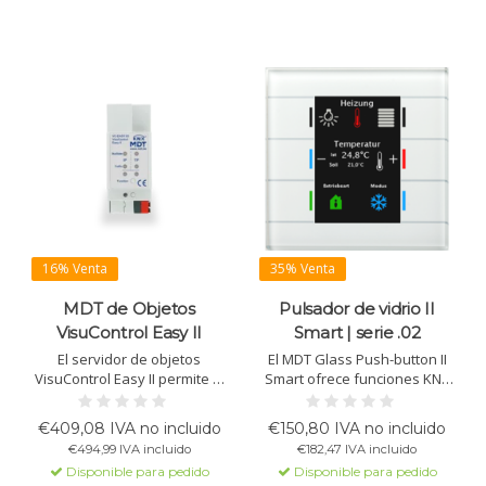
16% Venta
35% Venta
MDT de Objetos
Pulsador de vidrio II
VisuControl Easy II
Smart | serie .02
El servidor de objetos
El MDT Glass Push-button II
VisuControl Easy II permite la
Smart ofrece funciones KNX
visualización y control de
avanzadas con pantalla en
funciones KNX como
color, disponible con o sin
€409,08 IVA no incluido
€150,80 IVA no incluido
iluminación, temperatura,
sensor de temperatura.
€494,99 IVA incluido
€182,47 IVA incluido
escenas y más a través de
Hasta 12 funciones, control
Disponible para pedido
Disponible para pedido
una app gratuita. Hasta 200
de temperatura, estado RGB