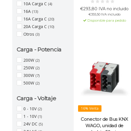
DC, incluyendo una bobina
10A Carga C
(4)
para la línea de bus y una
€293,80 IVA no incluido
16A
salida adicional sin bobina.
(13)
€355,50 IVA incluido
Función de diagnóstico para
16A Carga C
(20)
Disponible para pedido
monitorear tensión, corriente
20A Carga C
(10)
y sobrecarga.
Otros
(3)
Carga - Potencia
200W
(2)
250W
(2)
300W
(7)
500W
(2)
Carga - Voltaje
16% Venta
0 - 10V
(2)
1 - 10V
(1)
Conector de Bus KNX
24V DC
(5)
WAGO, unidad de