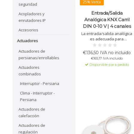
25% Venta
seguridad
Entrada/Salida
Acopladores y
Analógica KNX Carril
enrutadores IP
DIN 0-10 V | 4 canales
Accesorios
La entrada/salida analógica
es adecuada para
Actuadores
dispositivos con entradas de
0-10V y para registrar datos
Actuadores de
€136,50 IVA no incluido
de 0-20mA/0-10V. Cada canal
persianas/enrollables
€165,17 IVA incluido
es configurable. Ancho: 2 TE.
Disponible para pedido
Actuadores
combinados
Interruptor - Persiana
Clima - Interruptor -
Persiana
Actuadores de
calefacción
Actuadores de
regulación