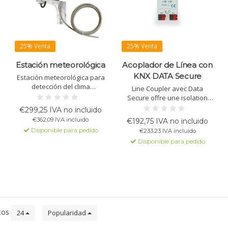
25% Venta
25% Venta
Estación meteorológica
Acoplador de Línea con
KNX DATA Secure
Estación meteorológica para
detección del clima
Line Coupler avec Data
doméstico con 3 canales de
Secure offre une isolation
protección solar, sensores
électrique, prend en charge
€299,25 IVA no incluido
de viento y temperatura.
les adresses de groupe
€362,09 IVA incluido
€192,75 IVA no incluido
Adecuado para instalación
étendues et KNX Data
Disponible para pedido
€233,23 IVA incluido
en poste o pared. No se
Secure. Installation facile sur
necesita suministro de
Disponible para pedido
rails DIN, conçu pour réduire
energía adicional. Incluye
la charge du bus.
acoplamiento de bus.
tos
24
Popularidad