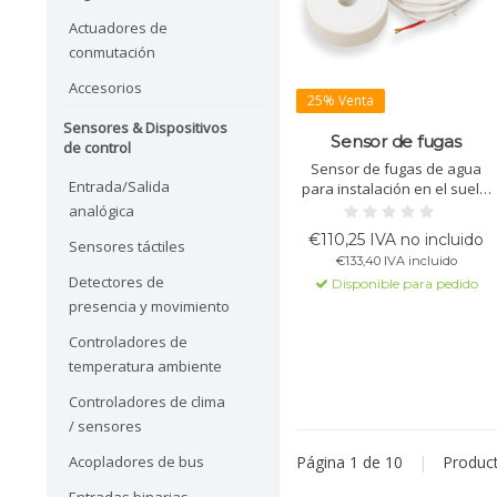
Actuadores de
conmutación
Accesorios
25% Venta
Sensores & Dispositivos
Sensor de fugas
de control
Sensor de fugas de agua
Entrada/Salida
para instalación en el suelo.
Detecta fugas con alarmas
analógica
ópticas e integración KNX.
€110,25 IVA no incluido
Sensores táctiles
Ideal para hogares, IP66,
€133,40 IVA incluido
cable de 1,4m, ETS5/6
Detectores de
Disponible para pedido
requerido.
presencia y movimiento
Controladores de
temperatura ambiente
Controladores de clima
/ sensores
Acopladores de bus
Página 1 de 10
|
Produc
Entradas binarias