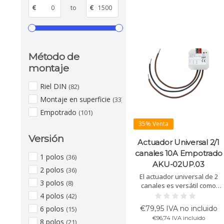
€
to
€
Método de
montaje
Riel DIN
(82)
Montaje en superficie
(33)
Empotrado
(101)
35% Venta
Versión
Actuador Universal 2/1
canales 10A Empotrado
1 polos
(36)
AKU-02UP.03
2 polos
(36)
El actuador universal de 2
3 polos
(8)
canales es versátil como
interruptor, control de
4 polos
(42)
persianas o controlador de
€79,95 IVA no incluido
6 polos
(15)
calefacción. Sombrado
€96,74 IVA incluido
automático, función de
8 polos
(21)