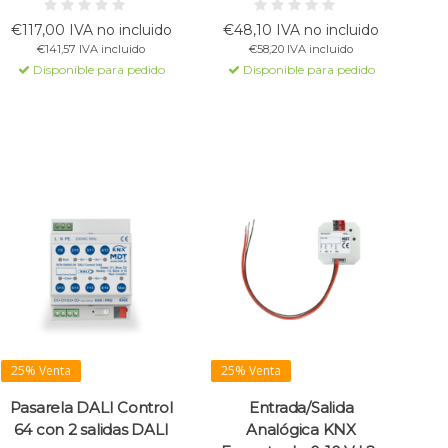
la sombra con posición solar
interruptores y contactos
automática, funciones de
convencionales a KNX.
€117,00 IVA no incluido
€48,10 IVA no incluido
ventilación y posicionamiento
Soporta salidas LED, módulos
€141,57 IVA incluido
€58,20 IVA incluido
preciso. Instalación fácil con
lógicos y opciones de control
Disponible para pedido
Disponible para pedido
medición del tiempo de
versátiles. Fácil instalación y
recorrido y configuración
configuración.
mediante software ETS.
25% Venta
25% Venta
Pasarela DALI Control
Entrada/Salida
64 con 2 salidas DALI
Analógica KNX