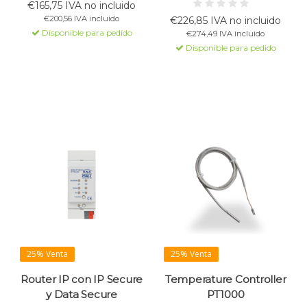
salida de 640mA para la
€165,75 IVA no incluido
Soporta KNX IP Secure y Data
tensión del bus, con bobina
€200,56 IVA incluido
€226,85 IVA no incluido
Secure. Alimentación por bus
incluida y una salida
Disponible para pedido
€274,49 IVA incluido
KNX. Actualización de
separada de 30V DC. Incluye
firmware disponible.
Disponible para pedido
diagnóstico de fallos en el
bus y sobrecargas. Ancho:
4TE.
25% Venta
25% Venta
Router IP con IP Secure
Temperature Controller
y Data Secure
PT1000