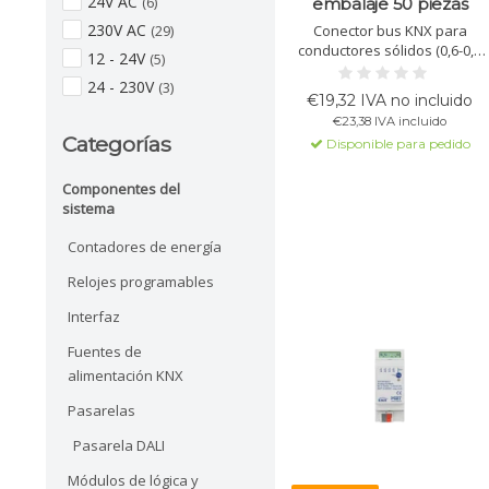
24V AC
(6)
embalaje 50 piezas
230V AC
Conector bus KNX para
(29)
conductores sólidos (0,6-0,8
12 - 24V
(5)
mm²), negro/rojo. Protección
24 - 230V
(3)
contra polaridad inversa,
€19,32 IVA no incluido
tensión de prueba 4 kV
€23,38 IVA incluido
(YCYM) y 2,5 kV (J-Y(St)Y).
Categorías
Disponible para pedido
Compatible con YCYM 2x2x0,8
y J-Y(St)Y 2x2x0,8.
Componentes del
sistema
Contadores de energía
Relojes programables
Interfaz
Fuentes de
alimentación KNX
Pasarelas
Pasarela DALI
Módulos de lógica y