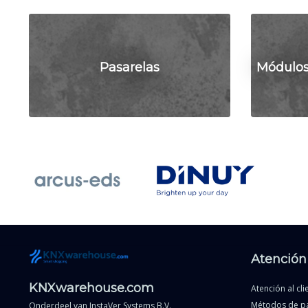
Pasarelas
Módulos
Atención 
KNXwarehouse.com
Atención al cli
Métodos de p
Onderdeel van
InstaVer Systems B.V.