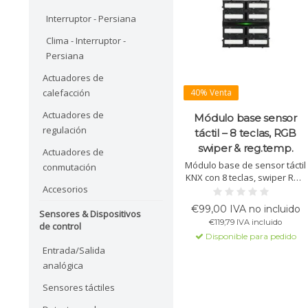
Interruptor - Persiana
Clima - Interruptor -
Persiana
Actuadores de
calefacción
40% Venta
Actuadores de
Módulo base sensor
regulación
táctil – 8 teclas, RGB
swiper & reg.temp.
Actuadores de
Módulo base de sensor táctil
conmutación
KNX con 8 teclas, swiper RGB
Accesorios
y control de temperatura
integrado. Adecuado para
€99,00 IVA no incluido
Sensores & Dispositivos
escenas, iluminación,
€119,79 IVA incluido
de control
persianas, lógica y KNX Data
Disponible para pedido
Secure. Las teclas, placas y
Entrada/Salida
marcos están disponibles
como accesorios por
analógica
separado.
Sensores táctiles