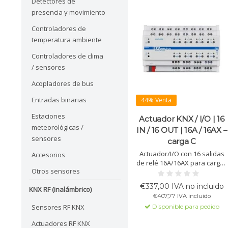
Detectores de
presencia y movimiento
Controladores de
temperatura ambiente
Controladores de clima
/ sensores
Acopladores de bus
Entradas binarias
44% Venta
Estaciones
Actuador KNX / I/O | 16
meteorológicas /
IN / 16 OUT | 16A / 16AX –
sensores
carga C
Actuador/I/O con 16 salidas
Accesorios
de relé 16A/16AX para cargas
Otros sensores
C y 16 entradas libres de
potencial. Para iluminación,
€337,00 IVA no incluido
KNX RF (inalámbrico)
HVAC, persianas y fancoils.
€407,77 IVA incluido
Admite sondas NTC,
Disponible para pedido
Sensores RF KNX
funciones lógicas y hasta 2
termostatos.
Actuadores RF KNX