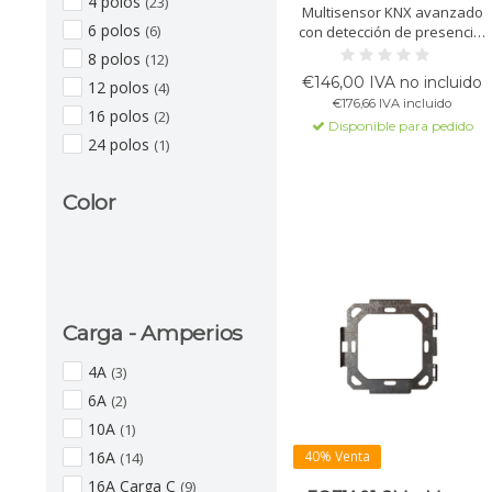
4 polos
(23)
Multisensor KNX avanzado
6 polos
(6)
con detección de presencia,
luz, temperatura, humedad y
8 polos
(12)
sonido. Ideal para un control
€146,00 IVA no incluido
12 polos
(4)
energético eficiente del clima
€176,66 IVA incluido
y la iluminación.
16 polos
(2)
Disponible para pedido
24 polos
(1)
Color
Carga - Amperios
4A
(3)
6A
(2)
10A
(1)
40% Venta
16A
(14)
16A Carga C
(9)