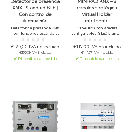
Detector de presencia
MINIPAD KNX – 8
KNX | Standard BLE |
canales con lógica
Con control de
Virtual Holder
iluminación
inteligente
Detector de presencia KNX
Panel KNX con 8 teclas
con funciones estándar,
configurables, 8 LED blancas
control de iluminación y
y 1 LED RGB. Con 3 entradas,
baliza BLE integrada para
control térmico de dos zonas,
€129,00 IVA no incluido
€117,00 IVA no incluido
interacción inteligente
16 bloques lógicos y Virtual
€156,09 IVA incluido
€141,57 IVA incluido
mediante dispositivos
Holder Logic para una
Disponible para pedido
Disponible para pedido
móviles. Ideal para detección
detección precisa de
eficiente, automatización y
presencia en la habitación.
gestión hotelera o de acceso.