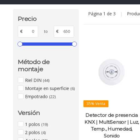
Página 1 de 3
|
Produ
Precio
€
to
€
Método de
montaje
Riel DIN
(44)
Montaje en superficie
(6)
Empotrado
(22)
35% Venta
Versión
Detector de presencia
KNX | MultiSensor | Luz,
1 polos
(19)
Temp., Humedad,
2 polos
(4)
Sonido