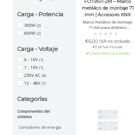
FO71A01-2M – Marco
metálico de montaje 71
Carga - Potencia
mm | Accesorio KNX
Marco metálico de montaje
300W
(2)
71 mm para distintos
interruptores KNX, incluida la
600W
(2)
serie OL-U. Asegura
€6,00 IVA no incluido
instalación estable y precisa
€7,26 IVA incluido
Carga - Voltaje
en cajas de 2 módulos.
Disponible para pedido
0 - 10V
(1)
1 - 10V
(1)
230V AC
(6)
12 - 48V
(1)
Categorías
Componentes del
sistema
Contadores de energía