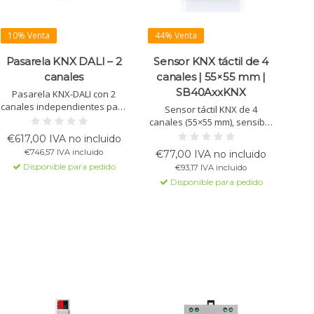
10% Venta
44% Venta
Pasarela KNX DALI – 2
Sensor KNX táctil de 4
canales
canales | 55×55 mm |
SB40AxxKNX
Pasarela KNX-DALI con 2
canales independientes para
Sensor táctil KNX de 4
controlar hasta 128 ECG (64
canales (55×55 mm), sensible
por canal). Compatible con
al toque, con barra LED RGB,
€617,00 IVA no incluido
Tunable White (DT-8),
controlador PI, entrada
€746,57 IVA incluido
€77,00 IVA no incluido
escenas, horarios y
digital/analógica y funciones
Disponible para pedido
€93,17 IVA incluido
diagnóstico de fallos vía KNX.
para conmutación,
Disponible para pedido
regulación, persianas y
escenas.