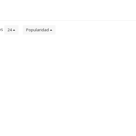
el clima.
os
24
Popularidad