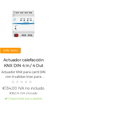
44% Venta
Actuador calefacción
KNX DIN 4 In / 4 Out
Actuador KNX para carril DIN
con 4 salidas triac para
válvulas termoeléctricas y 4
entradas configurables.
€134,00 IVA no incluido
Admite control on/off, PWM y
€162,14 IVA incluido
de 3 puntos, con funciones
Disponible para pedido
de termostato y lógica
integradas.