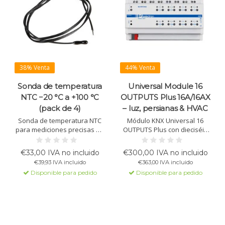
38% Venta
44% Venta
Sonda de temperatura
Universal Module 16
NTC −20 °C a +100 °C
OUTPUTS Plus 16A/16AX
(pack de 4)
– luz, persianas & HVAC
Sonda de temperatura NTC
Módulo KNX Universal 16
para mediciones precisas en
OUTPUTS Plus con dieciséis
instalaciones KNX con un
relés 16A/16AX para cargas
rango de −20 °C a +100 °C.
C. Para iluminación, HVAC,
€33,00 IVA no incluido
€300,00 IVA no incluido
Adecuada para medición de
persianas, válvulas de 3
€39,93 IVA incluido
€363,00 IVA incluido
temperatura y funciones de
puntos, actuadores PWM y
Disponible para pedido
Disponible para pedido
termostato. Suministro
fancoils. Admite lógica,
exclusivo en pack de 4
agrupación de relés y control
unidades (TS01A04ACC).
manual.