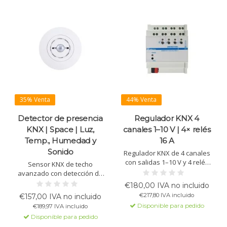
35% Venta
44% Venta
Detector de presencia
Regulador KNX 4
KNX | Space | Luz,
canales 1–10 V | 4× relés
Temp., Humedad y
16 A
Sonido
Regulador KNX de 4 canales
con salidas 1–10 V y 4 relés
Sensor KNX de techo
para balastos electrónicos.
avanzado con detección de
Admite canal único, tunable
luz, temperatura, humedad y
€180,00 IVA no incluido
white, RGB y RGBW, con
sonido, con funciones de
€217,80 IVA incluido
€157,00 IVA no incluido
escenas, lógica y funciones
presencia y utilización para
Disponible para pedido
€189,97 IVA incluido
de ahorro energético.
un control inteligente y
Disponible para pedido
eficiente de la iluminación y