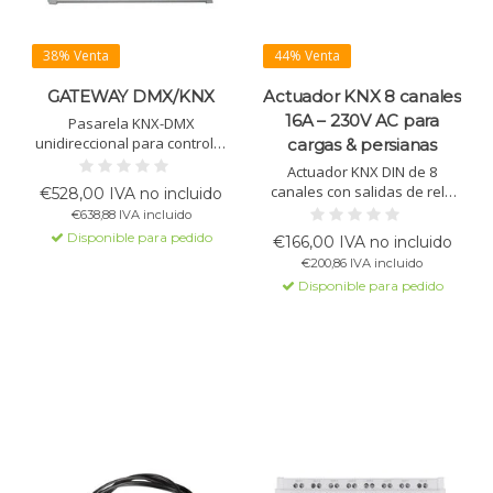
38% Venta
44% Venta
GATEWAY DMX/KNX
Actuador KNX 8 canales
16A – 230V AC para
Pasarela KNX-DMX
unidireccional para controlar
cargas & persianas
dispositivos DMX512
Actuador KNX DIN de 8
mediante KNX. Compatible
canales con salidas de relé
€528,00 IVA no incluido
con 512 canales, escenas,
de 16A para iluminación,
€638,88 IVA incluido
secuencias e integración
cargas generales y control de
Disponible para pedido
sencilla sin ETS.
€166,00 IVA no incluido
persianas o estores. Incluye
€200,86 IVA incluido
8 funciones lógicas y una
Disponible para pedido
interfaz KNX integrada para
una automatización fiable
del edificio.