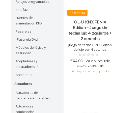
Relojes programables
Interfaz
38% Venta
Fuentes de
OL-U KNX FENIX
alimentación KNX
Edition – Juego de
Pasarelas
teclas lujo 4 izquierda +
2 derecha
Pasarela DALI
Juego de teclas FENIX Edition
Módulos de lógica y
de lujo con 4 botones
seguridad
izquierdos y 2 derechos para
hardware OL-U KNX de
Acopladores y
€44,00 IVA no incluido
Eelectron como SO08A01KNX.
€53,24 IVA incluido
enrutadores IP
Fabricado en FENIX NTM®
Disponible para pedido
supermate, resistente a
Accesorios
arañazos, con tacto suave y
montaje por clic.
Actuadores
Actuadores de
persianas/enrollables
Actuadores
combinados