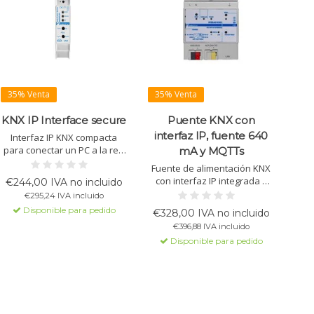
35% Venta
35% Venta
KNX IP Interface secure
Puente KNX con
interfaz IP, fuente 640
Interfaz IP KNX compacta
para conectar un PC a la red
mA y MQTTs
KNX mediante LAN.
Fuente de alimentación KNX
Compatible con KNXnet/IP,
con interfaz IP integrada y
€244,00 IVA no incluido
tunneling, KNX Security (AES-
MQTTs (“MQTT Secure”) para
€295,24 IVA incluido
128) y hasta 8 conexiones
comunicación IoT segura.
Disponible para pedido
simultáneas. Alimentación
€328,00 IVA no incluido
Ofrece 640 mA (KNX + AUX) y
por bus KNX.
€396,88 IVA incluido
soporte para KNX Data
Disponible para pedido
Secure.