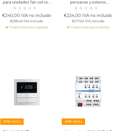
para unidades fan coil con
persianas y estores
salidas 0-10 V, relés y
BI04F01KNX dispone de 4
entradas digitales. Apto para
salidas para motores de 12–
€240,00 IVA no incluido
€224,00 IVA no incluido
sistemas de 2 y 4 tubos con
24 V DC, cada una con
€290,40 IVA incluido
€271,04 IVA incluido
control PI, sensores externos
capacidad de 6 A. Adecuado
Disponible para pedido
Disponible para pedido
y lógica de ahorro energético.
para persianas, estores y
otros accionamientos 24 V
DC. Ideal para
automatización de edificios.
40% Venta
44% Venta