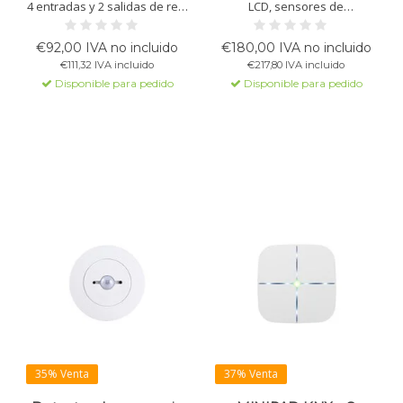
4 entradas y 2 salidas de relé
LCD, sensores de
bistables para conmutación,
temperatura, humedad y CO₂,
persianas, escenas y
dos termostatos de 2 etapas
€92,00 IVA no incluido
€180,00 IVA no incluido
funciones lógicas.
con control PI y 4 botones.
€111,32 IVA incluido
€217,80 IVA incluido
Compatible con sondas NTC,
Con barra LED RGB y barra
Disponible para pedido
Disponible para pedido
módulos de termostato, BLE
táctil. Para control climático y
Beacon y Data Secure.
automatización.
35% Venta
37% Venta