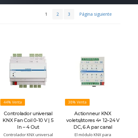
1
2
3
Página siguiente
44% Venta
38% Venta
Controlador universal
Actionneur KNX
KNX Fan Coil 0-10 V | 5
volets/stores 4× 12–24 V
In – 4 Out
DC, 6 A par canal
Controlador KNX universal
El módulo KNX para