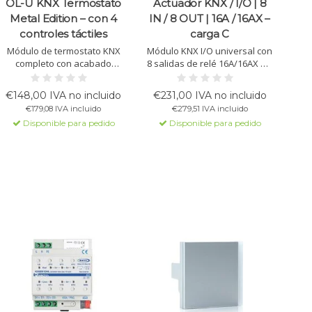
OL-U KNX Termostato
Actuador KNX / I/O | 8
Metal Edition – con 4
IN / 8 OUT | 16A / 16AX –
controles táctiles
carga C
Módulo de termostato KNX
Módulo KNX I/O universal con
completo con acabado
8 salidas de relé 16A/16AX y 8
metálico. Compatible con
entradas libres de potencial.
sistemas OL-U KNX para
Ideal para iluminación, HVAC,
€148,00 IVA no incluido
€231,00 IVA no incluido
control de temperatura y
persianas y fancoils. Admite
€179,08 IVA incluido
€279,51 IVA incluido
escenas. Incluye borne de
sondas NTC, funciones
Disponible para pedido
Disponible para pedido
bus y tornillos. Botones y
lógicas y 2 módulos de
marcos se venden por
termostato.
separado.