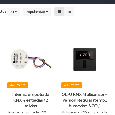
ctos
24
Popularidad
44% Venta
40% Venta
Interfaz empotrada
OL-U KNX Multisensor –
KNX 4 entradas / 2
Versión Regular (temp.,
salidas
humedad & CO₂)
Interfaz empotrada KNX con
Multisensor KNX con pantalla