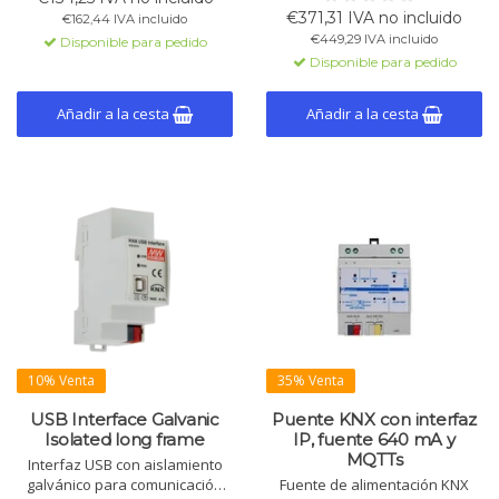
actualización de firmware,
para fan coils de 2 tubos y un
€371,31 IVA no incluido
€162,44 IVA incluido
compatible con ETS 3/4/5/6.
relé 16A C-Load.
€449,29 IVA incluido
Disponible para pedido
Instalación en riel DIN.
Disponible para pedido
Añadir a la cesta
Añadir a la cesta
10% Venta
35% Venta
USB Interface Galvanic
Puente KNX con interfaz
Isolated long frame
IP, fuente 640 mA y
MQTTs
Interfaz USB con aislamiento
galvánico para comunicación
Fuente de alimentación KNX