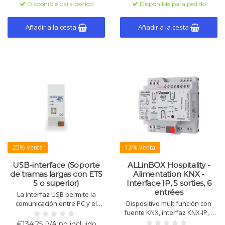
Disponible para pedido
Disponible para pedido
Añadir a la cesta
Añadir a la cesta
25% Venta
13% Venta
USB-interface (Soporte
ALLinBOX Hospitality -
de tramas largas con ETS
Alimentation KNX -
5 o superior)
Interface IP, 5 sorties, 6
entrées
La interfaz USB permite la
comunicación entre PC y el
Dispositivo multifunción con
sistema KNX/EIB a través de
fuente KNX, interfaz KNX-IP, 6
USB. Aislada galvánicamente,
entradas y 5 salidas. Adecuado
€134,25 IVA no incluido