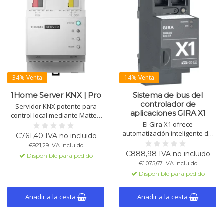
34% Venta
14% Venta
1Home Server KNX | Pro
Sistema de bus del
controlador de
Servidor KNX potente para
aplicaciones GIRA X1
control local mediante Matter,
integración con Apple, Google,
El Gira X1 ofrece
SmartThings y dispositivos IoT,
automatización inteligente del
€761,40 IVA no incluido
automatización y acceso
hogar a través de KNX. Controla
€921,29 IVA incluido
remoto seguro con
la iluminación, temperatura y
€888,98 IVA no incluido
Disponible para pedido
programación.
dispositivos a través de la
€1.075,67 IVA incluido
aplicación Gira Smart Home,
Disponible para pedido
disponible en la tienda de
aplicaciones. Fácil integración
con Philips Hue y Sonos.
Añadir a la cesta
Añadir a la cesta