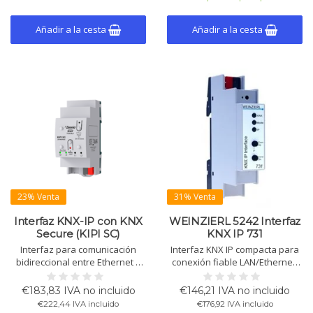
instalaciones KNX.
KNX.
Añadir a la cesta
Añadir a la cesta
23% Venta
31% Venta
Interfaz KNX-IP con KNX
WEINZIERL 5242 Interfaz
Secure (KIPI SC)
KNX IP 731
Interfaz para comunicación
Interfaz KNX IP compacta para
bidireccional entre Ethernet y
conexión fiable LAN/Ethernet-
KNX TP, compatible con KNX
KNX Bus. Alimentación por bus
Secure, 5 conexiones, APDU
KNX, diagnóstico con LEDs y
€183,83 IVA no incluido
€146,21 IVA no incluido
máx. 254 bytes, montaje en
botones, instalación fija.
€222,44 IVA incluido
€176,92 IVA incluido
carril DIN.