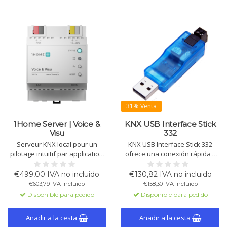
31% Venta
1Home Server | Voice &
KNX USB Interface Stick
Visu
332
Serveur KNX local pour un
KNX USB Interface Stick 332
pilotage intuitif par application
ofrece una conexión rápida y
et commande vocale.
fiable entre PC y bus KNX,
Connexion directe à Apple
soporta telegramas largos para
€499,00 IVA no incluido
€130,82 IVA no incluido
Home, Google Home et Alexa
descargas más eficientes y es
€603,79 IVA incluido
€158,30 IVA incluido
via Matter. Sans cloud, sans
compatible con ETS.
Disponible para pedido
Disponible para pedido
ETS, installation rapide et
données sécurisées.
Añadir a la cesta
Añadir a la cesta