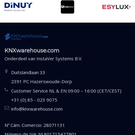
KNXwarehouse.com
Onderdeel van
InstaVer Systems B.V.
Duitslandlaan 33
2391 PC Hazerswoude-Dorp
Customer Service NL & EN 09:00 – 16:00 (CET/CEST)
+31 (0) 85 - 023 9075
info@knxwarehouse.com
Nº Cám. Comercio: 28071131
Número de IVA: NL801715477B01