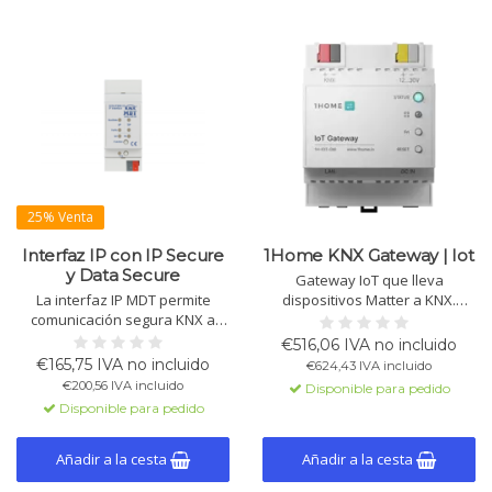
25% Venta
Interfaz IP con IP Secure
1Home KNX Gateway | Iot
y Data Secure
Gateway IoT que lleva
La interfaz IP MDT permite
dispositivos Matter a KNX.
comunicación segura KNX a
Controla Hue, Ikea, Nuki,
través de TCP/IP con 4
Nanoleaf, Aqara, Shelly y más
€516,06 IVA no incluido
conexiones simultáneas.
vía direcciones de grupo en
€165,75 IVA no incluido
€624,43 IVA incluido
Soporta KNX IP Secure y Data
ETS. Interfaz KNX IP con
€200,56 IVA incluido
Disponible para pedido
Secure. Alimentación por bus
tunneling, automatizaciones
Disponible para pedido
KNX. Actualización de firmware
locales y acceso remoto
disponible.
seguro.
Añadir a la cesta
Añadir a la cesta