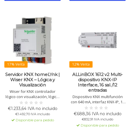
17% Venta
12% Venta
Servidor KNX homeLYnk |
ALLinBOX 1612 v2 Multi-
Wiser KNX – Lógica y
dispositivo KNX-IP
Visualización
Interface, 16 sal./12
entradas
Wiser for KNX controlador
lógico con visualización, lógica,
Dispositivo KNX multifunción
temporizadores, router KNX IP,
con 640 mA, interfaz KNX-IP, 16
pasarela Modbus, registro de
salidas, 12 entradas, 4
€1.233,64 IVA no incluido
datos, alarmas, control por voz
termostatos y módulo lógico.
€688,36 IVA no incluido
€1.492,70 IVA incluido
e IoT.
Ideal para automatización.
€832,91 IVA incluido
Disponible para pedido
Disponible para pedido