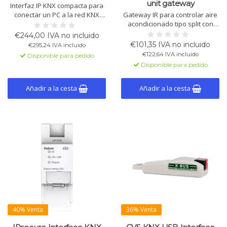
unit gateway
Interfaz IP KNX compacta para
conectar un PC a la red KNX
Gateway IR para controlar aire
mediante LAN. Compatible con
acondicionado tipo split con
KNXnet/IP, tunneling, KNX
KNX. Fácil configuración con
€244,00 IVA no incluido
Security (AES-128) y hasta 8
base de datos de más de 500
€101,35 IVA no incluido
€295,24 IVA incluido
conexiones simultáneas.
modelos.
€122,64 IVA incluido
Disponible para pedido
Alimentación por bus KNX.
Disponible para pedido
Añadir a la cesta
Añadir a la cesta
40% Venta
36% Venta