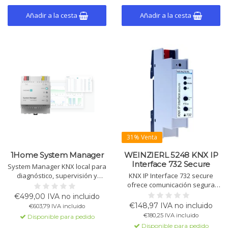
Añadir a la cesta
Añadir a la cesta
31% Venta
1Home System Manager
WEINZIERL 5248 KNX IP
Interface 732 Secure
System Manager KNX local para
diagnóstico, supervisión y
KNX IP Interface 732 secure
automatización. Incluye análisis
ofrece comunicación segura
del bus en tiempo real,
KNX-a-IP, soporta programación
€499,00 IVA no incluido
programación ETS remota y
ETS® y permite acceso seguro
€148,97 IVA no incluido
€603,79 IVA incluido
funciones lógicas. Ideal para la
desde cualquier punto LAN.
€180,25 IVA incluido
Disponible para pedido
gestión profesional de
Alimentado a través del bus
Disponible para pedido