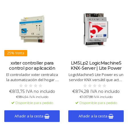
25% Venta
xxter controller para
LM5Lp2 LogicMachine5
control por aplicación
KNX-Server | Lite Power
El controlador xxter centraliza
LogicMachine5 Lite Power es un
la automatización del hogar a
servidor KNX versátil que actúa
través de una aplicación
como pasarela, motor lógico y
eficiente en energía. Controle
plataforma de visualización.
€813,75 IVA no incluido
€874,28 IVA no incluido
iluminación, clima y seguridad
Soporta KNX, Modbus, BACnet,
€984,64 IVA incluido
€1.057,88 IVA incluido
con la integración intuitiva del
con integración en la nube,
Disponible para pedido
Disponible para pedido
KNX y detección de ubicación.
control por voz y funciones de
App disponible para iOS y
router KNX IP.
Android.
Añadir a la cesta
Añadir a la cesta