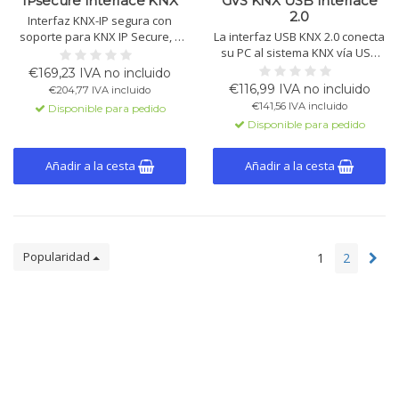
IPsecure Interface KNX
GVS KNX USB Interface
2.0
Interfaz KNX-IP segura con
soporte para KNX IP Secure, 5
La interfaz USB KNX 2.0 conecta
túneles, actualizaciones de
su PC al sistema KNX vía USB
firmware mediante Theben IP
sin alimentación adicional.
€169,23 IVA no incluido
Tool, alimentación 12–30 V DC o
Compatible con ETS5+ y
€116,99 IVA no incluido
€204,77 IVA incluido
PoE.
telegramas long frame hasta 55
€141,56 IVA incluido
Disponible para pedido
bytes. Comunicación eficaz.
Disponible para pedido
Añadir a la cesta
Añadir a la cesta
Popularidad
1
2