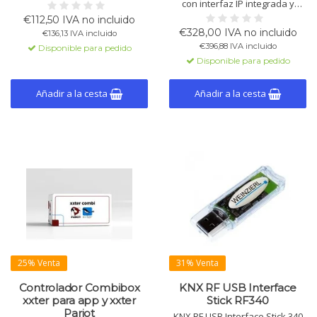
bidireccional con el bus KNX.
con interfaz IP integrada y
Diseño moderno long frame,
MQTTs (“MQTT Secure”) para
€112,50 IVA no incluido
soporta hasta 220 bytes APDU y
comunicación IoT segura.
€328,00 IVA no incluido
€136,13 IVA incluido
es apto para riel DIN. IP20.
Ofrece 640 mA (KNX + AUX) y
€396,88 IVA incluido
Disponible para pedido
soporte para KNX Data Secure.
Disponible para pedido
Añadir a la cesta
Añadir a la cesta
25% Venta
31% Venta
Controlador Combibox
KNX RF USB Interface
xxter para app y xxter
Stick RF340
Pariot
KNX RF USB Interface Stick 340