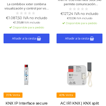
La combibox xxter combina
permite comunicación
visualización y control por voz.
bidireccional entre PC/portátil y
Controle dispositivos
red KNX RF. Compatible con ETS
€127,24 IVA no incluido
fácilmente con una interfaz
5+, soporta programación KNX
€1.087,50 IVA no incluido
€153,96 IVA incluido
intuitiva y software eficiente.
Secure y protocolo cEMI. SDK
€1.315,88 IVA incluido
Disponible para pedido
disponible.
Disponible para pedido
Añadir a la cesta
Añadir a la cesta
35% Venta
40% Venta
KNX IP Interface secure
AC IR1 KNX | KNX split