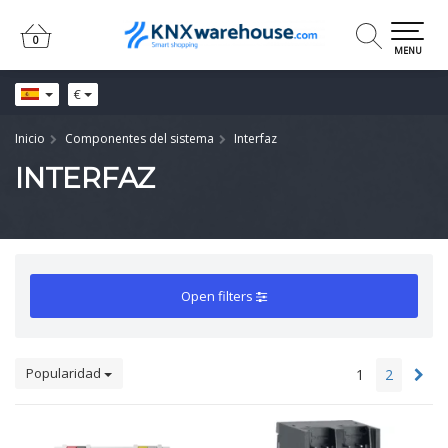
0
0
MENU
€
Inicio
Componentes del sistema
Interfaz
INTERFAZ
Open filters
Popularidad
1
2