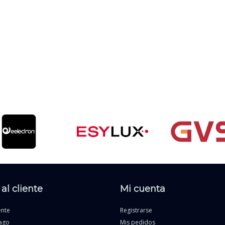
al cliente
Mi cuenta
ente
Registrarse
ago
Mis pedidos