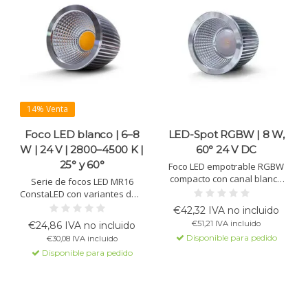
14% Venta
Foco LED blanco | 6–8
LED-Spot RGBW | 8 W,
W | 24 V | 2800–4500 K |
60° 24 V DC
25° y 60°
Foco LED empotrable RGBW
compacto con canal blanco
Serie de focos LED MR16
cálido, CRI > 90 y luz
ConstaLED con variantes de 6
uniforme. 8 W, 60°, funciona
W y 8 W, disponibles en 2800
€42,32 IVA no incluido
a 24 V DC CV con controlador
K, 3300 K o 4500 K y con
€51,21 IVA incluido
€24,86 IVA no incluido
PWM. Ideal para ambiente y
ángulo de haz de 25° o 60°.
Disponible para pedido
€30,08 IVA incluido
acentos.
CRI >90, 24 V DC y vida útil
Disponible para pedido
>50.000 h.