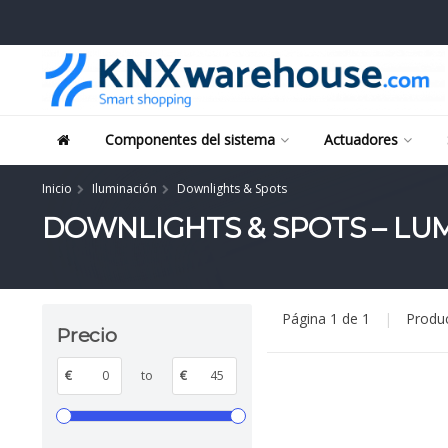
Componentes del sistema
Actuadores
Inicio
Iluminación
Downlights & Spots
DOWNLIGHTS & SPOTS – LU
Página 1 de 1
|
Produ
Precio
€
to
€