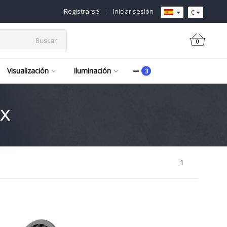
Registrarse
|
Iniciar sesión
€
Buscar
0
Visualización
Iluminación
NX
1