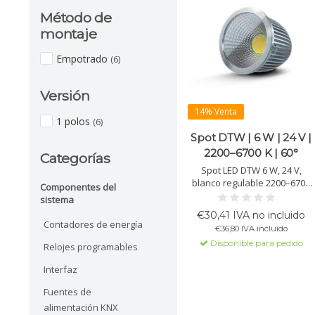
Método de
montaje
Empotrado
(6)
Versión
14% Venta
1 polos
(6)
Spot DTW | 6 W | 24 V |
2200–6700 K | 60°
Categorías
Spot LED DTW 6 W, 24 V,
blanco regulable 2200–6700
Componentes del
K, 480 lm @4000 K, 60°. CRI
sistema
>90, compatible DT8/DALI,
€30,41 IVA no incluido
casquillo MR16, cuerpo de
Contadores de energía
€36,80 IVA incluido
aluminio, vida >30.000 h.
Disponible para pedido
Relojes programables
Interfaz
Fuentes de
alimentación KNX