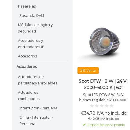
Pasarelas
Pasarela DALI
Módulos de lógica y
seguridad
Acopladores y
enrutadores IP
Accesorios
Actuadores
2% Venta
Actuadores de
Spot DTW | 8 W | 24 V |
persianas/enrollables
2000–6000 K | 60°
Actuadores
Spot LED DTW 8 W, 24 V,
combinados
blanco regulable 2000–6000
K, 750 lm ±10 %, ángulo 60°.
Interruptor - Persiana
CRI >96 y vida útil >50.000 h.
€34,78 IVA no incluido
Perfecto para iluminación
Clima - Interruptor -
€42,08 IVA incluido
ambiental dinámica.
Persiana
Disponible para pedido