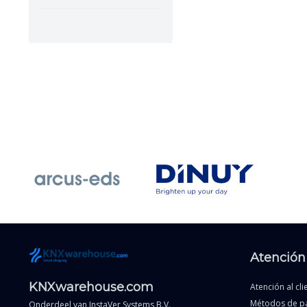
Atención 
KNXwarehouse.com
Atención al cli
Métodos de p
Onderdeel van
InstaVer Systems B.V.