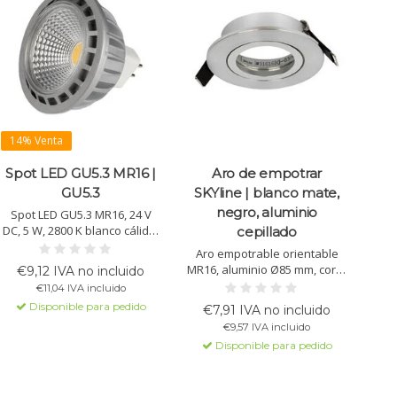
14% Venta
Spot LED GU5.3 MR16 |
Aro de empotrar
GU5.3
SKYline | blanco mate,
negro, aluminio
Spot LED GU5.3 MR16, 24 V
DC, 5 W, 2800 K blanco cálido,
cepillado
420 lm, ángulo 60°. CRI >90,
Aro empotrable orientable
tecnología COB, regulable
MR16, aluminio Ø85 mm, corte
€9,12 IVA no incluido
PWM. IP20, carcasa de
Ø68 mm, inclinable 50°,
€11,04 IVA incluido
aluminio, vida útil >20.000 h.
instalación sencilla.
Disponible para pedido
€7,91 IVA no incluido
Disponible en blanco mate,
€9,57 IVA incluido
negro y aluminio cepillado.
Disponible para pedido