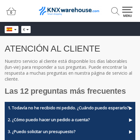
0
0
MENU
€
ATENCIÓN AL CLIENTE
Nuestro servicio al cliente está disponible los días laborables
(lun-vie) para responder a sus preguntas. Puede encontrar la
respuesta a muchas preguntas en nuestra página de servicio al
cliente.
Las 12 preguntas más frecuentes
1. Todavía no he recibido mi pedido. ¿Cuándo puedo esperarlo?
Su pedido se enviará en cuanto haya sido completamente
2. ¿Cómo puedo hacer un pedido a cuenta?
preparado por nosotros. Para los envíos dentro de los Países
Bajos puede elegir entre PostNL y DPD. Tenga en cuenta
Para ofrecerle el mejor precio posible, no es posible comprar
3. ¿Puedo solicitar un presupuesto?
que los envíos con DPD suelen realizarse únicamente los
a cuenta.