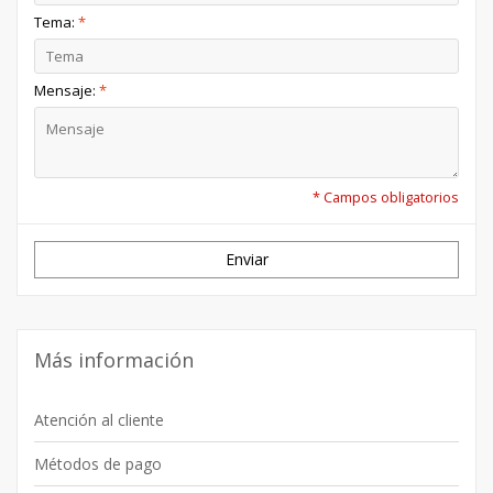
• Su número de pedido
Tema:
*
• La dirección de envío
• Una breve descripción del problema
Mensaje:
*
* Campos obligatorios
Enviar
Más información
Atención al cliente
Métodos de pago