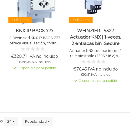
31% Venta
31% Venta
KNX IP BAOS 777
WEINZIERL 5327
Actuador KNX | 1-veces,
El Weinzierl KNX IP BAOS 777
ofrece visualización, control,
2 entradas bin., Secure
notificaciones por correo
Actuador KNX compacto con 1
electrónico y sincronización
relé biestable (230 V/16 A) y 2
€320,71 IVA no incluido
de tiempo para instalaciones
entradas binarias (12-230 V).
€388,06 IVA incluido
KNX. Servidor web incluido y
Para escenas, luz de
Disponible para pedido
configuración fácil con ETS.
€76,45 IVA no incluido
escalera, calefacción y
€92,51 IVA incluido
detección de cruce.
Disponible para pedido
os
24
Popularidad