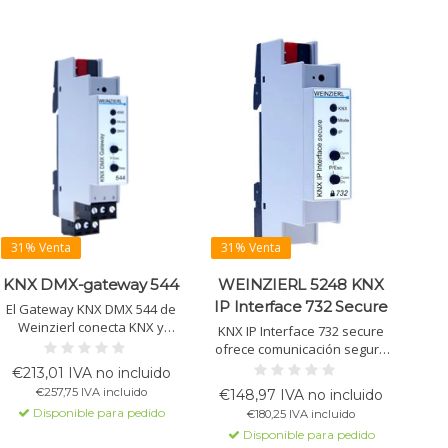
31% Venta
31% Venta
KNX DMX-gateway 544
WEINZIERL 5248 KNX
IP Interface 732 Secure
El Gateway KNX DMX 544 de
Weinzierl conecta KNX y
KNX IP Interface 732 secure
DMX512, un protocolo para el
ofrece comunicación segura
control de la iluminación en la
KNX-a-IP, soporta
€213,01 IVA no incluido
tecnología escénica, con 64
programación ETS® y
€257,75 IVA incluido
€148,97 IVA no incluido
canales configurables.
permite acceso seguro
Disponible para pedido
€180,25 IVA incluido
Soporta modos maestro y
desde cualquier punto LAN.
esclavo.
Disponible para pedido
Alimentado a través del bus