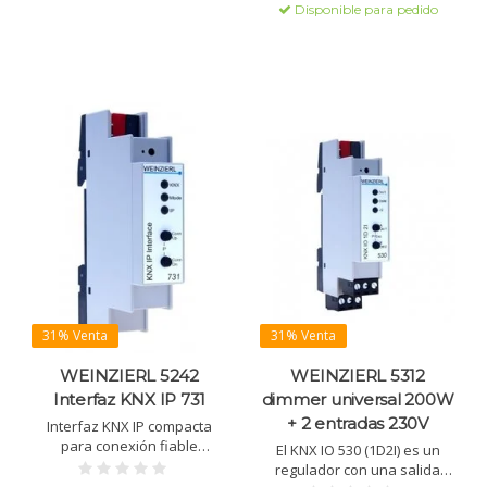
Disponible para pedido
31% Venta
31% Venta
WEINZIERL 5242
WEINZIERL 5312
Interfaz KNX IP 731
dimmer universal 200W
+ 2 entradas 230V
Interfaz KNX IP compacta
para conexión fiable
El KNX IO 530 (1D2I) es un
LAN/Ethernet-KNX Bus.
regulador con una salida
Alimentación por bus KNX,