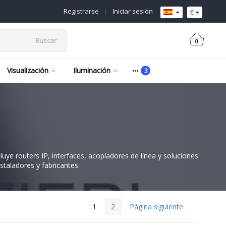
Registrarse
|
Iniciar sesión
€
Buscar
0
Visualización
Iluminación
uye routers IP, interfaces, acopladores de línea y soluciones
staladores y fabricantes.
1
2
Página siguiente