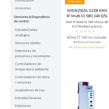
conmutación
31% Venta
Accesorios
WEINZIERL 5238 KNX
IP Multi IO 580 (48 E/S)
Sensores & Dispositivos
de control
KNX IP Multi IO 580 ofrece 48
E/S flexibles para la
Entrada/Salida
automatización de edificios.
analógica
Cada entrada puede ser
€344,17 IVA no incluido
contador de pulsos, cada
€416,45 IVA incluido
Sensores táctiles
salida controla luces y relés.
Disponible para pedido
Detectores de
presencia y movimiento
Controladores de
temperatura ambiente
Controladores de clima
/ sensores
Acopladores de bus
Entradas binarias
Estaciones