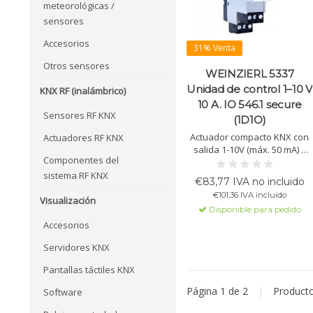
meteorológicas /
sensores
Accesorios
31% Venta
Otros sensores
WEINZIERL 5337
Unidad de control 1–10 V
KNX RF (inalámbrico)
10 A. IO 546.1 secure
Sensores RF KNX
(1D1O)
Actuador compacto KNX con
Actuadores RF KNX
salida 1-10V (máx. 50 mA) y
Componentes del
relé (10 A). Compatible con
escenas, automatización, luz
sistema RF KNX
€83,77 IVA no incluido
de escalera y KNX Security.
€101,36 IVA incluido
Ideal para paneles LED.
Visualización
Disponible para pedido
Accesorios
Servidores KNX
Pantallas táctiles KNX
Página 1 de 2
|
Product
Software