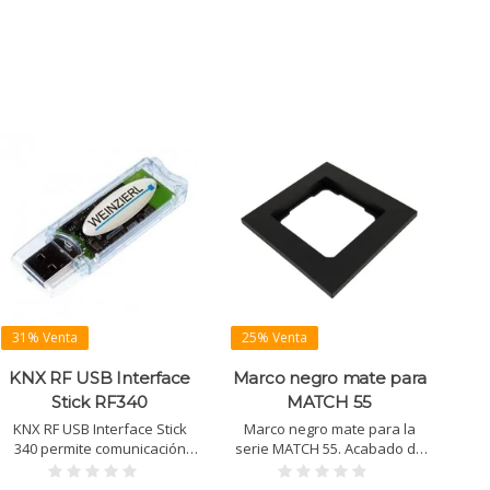
KNX.
31% Venta
25% Venta
KNX RF USB Interface
Marco negro mate para
Stick RF340
MATCH 55
KNX RF USB Interface Stick
Marco negro mate para la
340 permite comunicación
serie MATCH 55. Acabado de
bidireccional entre PC/portátil
alta calidad y diseño
y red KNX RF. Compatible con
elegante para instalaciones