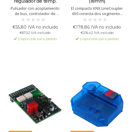
regulador de temp.
(18mm)
Pulsador con acoplamiento
El compacto KNX LineCoupler
de bus, controlador de
650 conecta dos segmentos
temperatura, 4 teclas, 6 LED
KNX y proporciona
RGB y señal acústica. Para
aislamiento galvánico. Con
€55,80 IVA no incluido
€178,86 IVA no incluido
conmutar, regular, persianas,
una tabla de filtros ampliada
€67,52 IVA incluido
€216,42 IVA incluido
escenas, colores, lógica y
y compatibilidad con
Disponible para pedido
Disponible para pedido
secuencias. Compatible con
software ETS, este acoplador
MATCH 55.
es ideal para uso
profesional.