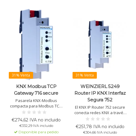
31% Venta
31% Venta
KNX Modbus TCP
WEINZIERL 5249
Gateway 716 secure
Router IP KNX Interfaz
Segura 752
Pasarela KNX-Modbus
compacta para Modbus TCP.
El KNX IP Router 752 secure
Hasta 250 puntos,
conecta redes KNX a través
maestro/esclavo, KNX
de IP, ofreciendo transmisión
€274,62 IVA no incluido
Security, control local,
segura con cifrado AES-128.
€332,29 IVA incluido
€251,78 IVA no incluido
interfaz tunneling,
Soporta hasta 8 conexiones
Disponible para pedido
€304,66 IVA incluido
alimentación por KNX.
con filtro avanzado.