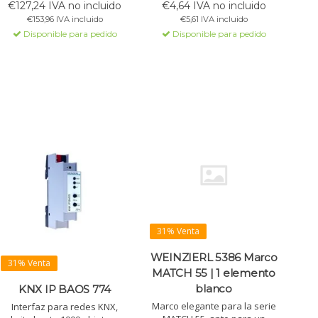
€127,24 IVA no incluido
€4,64 IVA no incluido
ETS 5+, soporta
KNX modernas.
€153,96 IVA incluido
€5,61 IVA incluido
programación KNX Secure y
Disponible para pedido
Disponible para pedido
protocolo cEMI. SDK
disponible.
31% Venta
WEINZIERL 5386 Marco
31% Venta
MATCH 55 | 1 elemento
blanco
KNX IP BAOS 774
Marco elegante para la serie
Interfaz para redes KNX,