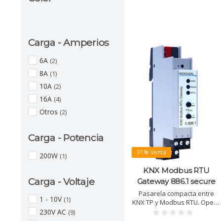
Carga - Amperios
6A
(2)
8A
(1)
10A
(2)
16A
(4)
Otros
(2)
Carga - Potencia
31% Venta
200W
(1)
KNX Modbus RTU
Carga - Voltaje
Gateway 886.1 secure
Pasarela compacta entre
1 - 10V
(1)
KNX TP y Modbus RTU. Opera
como maestro o esclavo,
230V AC
(9)
hasta 250 canales