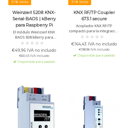
31% Venta
31% Venta
Weinzierl 5208 KNX-
KNX RF/TP Coupler
Serial-BAOS | kBerry
673.1 secure
para Raspberry Pi
Acoplador KNX RF/TP
compacto para la integración
El módulo Weinzierl KNX
sin problemas de
BAOS 838 kBerry para
dispositivos KNX RF con KNX
Raspberry Pi proporciona
€164,43 IVA no incluido
Bus Twisted Pair. Soporta
conectividad KNX a través de
€198,96 IVA incluido
€49,96 IVA no incluido
tramas largas, seguridad de
un puerto serie. Soporta
Disponible para pedido
€60,45 IVA incluido
datos KNX, proxy de
hasta 1000 puntos de datos y
seguridad y acoplamiento de
Disponible para pedido
se configura mediante
segmentos. Compatible con
software ETS.
ETS 5 y superior.