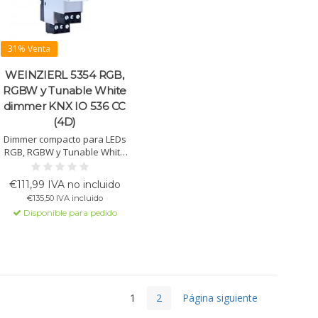
31% Venta
WEINZIERL 5354 RGB,
RGBW y Tunable White
dimmer KNX IO 536 CC
(4D)
Dimmer compacto para LEDs
RGB, RGBW y Tunable White
con 4 salidas (500 mA por
canal). Compatible con
€111,99 IVA no incluido
escenas, secuencias y lógica
€135,50 IVA incluido
de tiempo. Manejo por KNX.
Disponible para pedido
1
2
Página siguiente