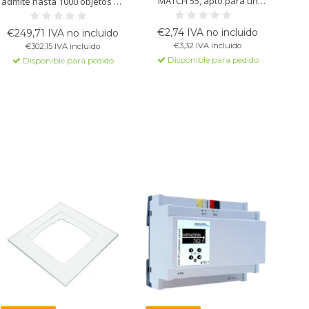
MATCH 55, apto para un
admite hasta 1000 objetos de
pulsador. Disponible en
comunicación y 10
blanco brillante o antracita
conexiones de cliente
€2,74 IVA no incluido
€249,71 IVA no incluido
mate. Fácil instalación para
simultáneas a través de
€3,32 IVA incluido
€302,15 IVA incluido
configuraciones estándar.
BAOS Binary Protocol o JSON
Disponible para pedido
Disponible para pedido
Web Services.