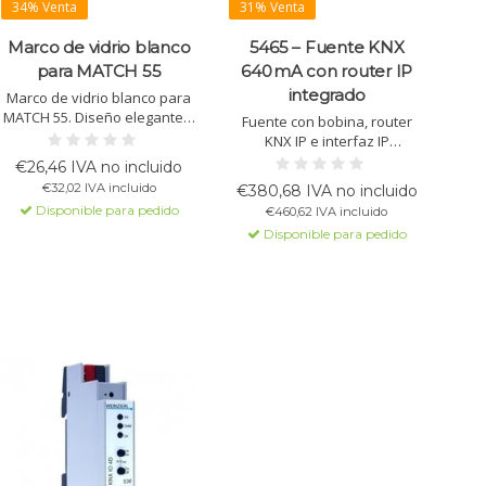
34% Venta
31% Venta
Marco de vidrio blanco
5465 – Fuente KNX
para MATCH 55
640 mA con router IP
integrado
Marco de vidrio blanco para
MATCH 55. Diseño elegante y
Fuente con bobina, router
acabado de alta calidad para
KNX IP e interfaz IP
pulsadores KNX.
integrados. Admite KNX
€26,46 IVA no incluido
Security, tunelización,
€32,02 IVA incluido
€380,68 IVA no incluido
enrutamiento y salida de
Disponible para pedido
€460,62 IVA incluido
tensión auxiliar además de la
Disponible para pedido
del bus.