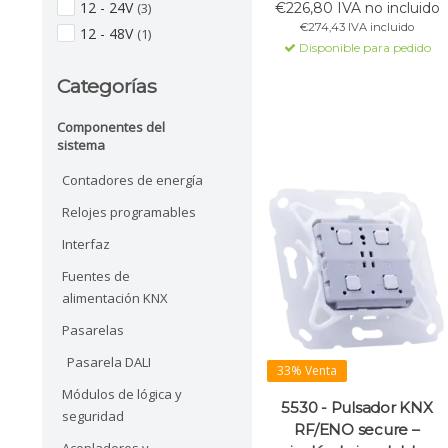
12 - 24V
(3)
€226,80 IVA no incluido
configurables, KNX Secure,
€274,43 IVA incluido
12 - 48V
(1)
alimentación por bus,
Disponible para pedido
pruebas vía ETS.
Categorías
Componentes del
sistema
Contadores de energía
Relojes programables
Interfaz
Fuentes de
alimentación KNX
Pasarelas
Pasarela DALI
33% Venta
Módulos de lógica y
5530 - Pulsador KNX
seguridad
RF/ENO secure –
Acopladores y