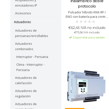
inalámbrico doble
enrutadores IP
protocolo
Pulsador híbrido KNX-RF /
Accesorios
ENO con batería para control
inalámbrico. Configurable vía
Actuadores
ETS. Ideal para instalaciones
€62,45 IVA no incluido
flexibles con diseño MATCH
Actuadores de
€75,56 IVA incluido
55.
persianas/enrollables
Disponible para pedido
Actuadores
combinados
Interruptor - Persiana
Clima - Interruptor -
Persiana
Actuadores de
calefacción
Actuadores de
regulación
Actuadores de