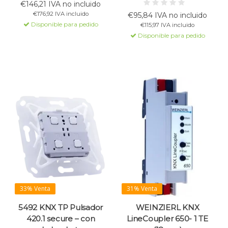
(máx. 200 W) y dos entradas
€146,21 IVA no incluido
diagnóstico con LEDs y
binarias de 230 V~. Admite
€176,92 IVA incluido
€95,84 IVA no incluido
botones, instalación fija.
corte de fase y ofrece
Disponible para pedido
€115,97 IVA incluido
escenas, automatización y
Disponible para pedido
modo de reposo.
33% Venta
31% Venta
5492 KNX TP Pulsador
WEINZIERL KNX
420.1 secure – con
LineCoupler 650- 1 TE