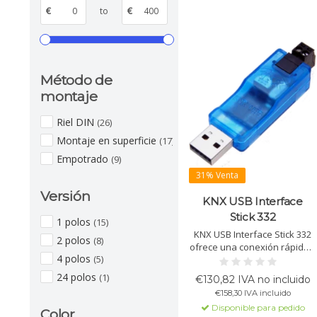
€
to
€
Método de
montaje
Riel DIN
(26)
Montaje en superficie
(17)
Empotrado
(9)
31% Venta
Versión
KNX USB Interface
Stick 332
1 polos
(15)
KNX USB Interface Stick 332
2 polos
(8)
ofrece una conexión rápida y
4 polos
(5)
fiable entre PC y bus KNX,
soporta telegramas largos
24 polos
(1)
€130,82 IVA no incluido
para descargas más
€158,30 IVA incluido
eficientes y es compatible
Disponible para pedido
con ETS.
Color