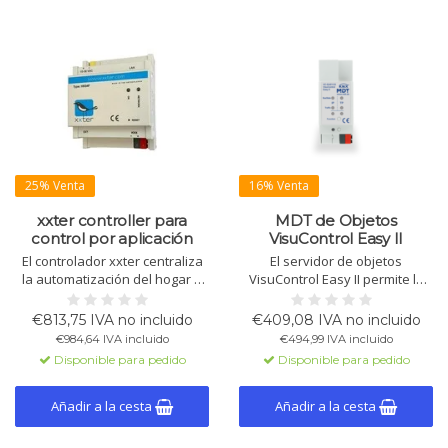
25% Venta
16% Venta
xxter controller para
MDT de Objetos
control por aplicación
VisuControl Easy II
El controlador xxter centraliza
El servidor de objetos
la automatización del hogar a
VisuControl Easy II permite la
través de una aplicación
visualización y control de
eficiente en energía. Controle
funciones KNX como
€813,75 IVA no incluido
€409,08 IVA no incluido
iluminación, clima y seguridad
iluminación, temperatura,
€984,64 IVA incluido
€494,99 IVA incluido
con la integración intuitiva del
escenas y más a través de una
Disponible para pedido
Disponible para pedido
KNX y detección de ubicación.
app gratuita. Hasta 200
App disponible para iOS y
funciones, admite VPN,
Android.
cámaras IP y KNX Secure, fácil
Añadir a la cesta
Añadir a la cesta
de configurar con ETS