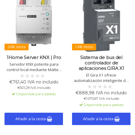
34% Venta
14% Venta
1Home Server KNX | Pro
Sistema de bus del
controlador de
Servidor KNX potente para
aplicaciones GIRA X1
control local mediante Matter,
integración con Apple, Google,
El Gira X1 ofrece
SmartThings y dispositivos IoT,
automatización inteligente del
€761,40 IVA no incluido
automatización y acceso
hogar a través de KNX. Controla
€921,29 IVA incluido
remoto seguro con
la iluminación, temperatura y
€888,98 IVA no incluido
Disponible para pedido
programación.
dispositivos a través de la
€1.075,67 IVA incluido
aplicación Gira Smart Home,
Disponible para pedido
disponible en la tienda de
aplicaciones. Fácil integración
con Philips Hue y Sonos.
Añadir a la cesta
Añadir a la cesta