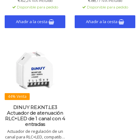
€162,24 IVA incluido
€188,77 IVA incluido
manual, 2 termostatos y 10
thermostats et 10 fonctions
Disponible para pedido
Disponible para pedido
funciones lógicas.
logiques inclus.
Añadir a la cesta
Añadir a la cesta
44% Venta
DINUY RE.KNT.LE3
Actuador de atenuación
RLC+LED de 1 canal con 4
entradas
Actuador de regulación de un
canal para RLC+LED, compatible