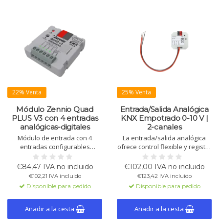
22% Venta
25% Venta
Módulo Zennio Quad
Entrada/Salida Analógica
PLUS V3 con 4 entradas
KNX Empotrado 0-10 V |
analógicas-digitales
2-canales
Módulo de entrada con 4
La entrada/salida analógica
entradas configurables
ofrece control flexible y registro
analógicas/digitales y 4
de datos para dispositivos con
termostatos. Funciona sin
señales de 0-10V, como
€84,47 IVA no incluido
€102,00 IVA no incluido
fuente externa. Diseño
sistemas de ventilación y
€102,21 IVA incluido
€123,42 IVA incluido
compacto y fácil instalación.
sensores. Cada canal se puede
Disponible para pedido
Disponible para pedido
configurar de forma
independiente como entrada o
salida.
Añadir a la cesta
Añadir a la cesta