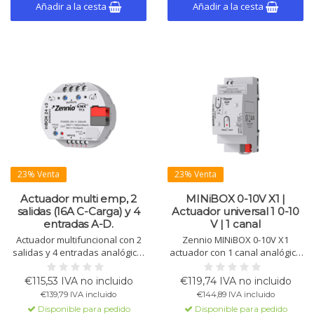
Añadir a la cesta
Añadir a la cesta
23% Venta
23% Venta
Actuador multi emp, 2
MINiBOX 0-10V X1 |
salidas (16A C-Carga) y 4
Actuador universal 1 0-10
entradas A-D.
V | 1 canal
Actuador multifuncional con 2
Zennio MINiBOX 0-10V X1
salidas y 4 entradas analógico-
actuador con 1 canal analógico
digitales. Control manual, 4
configurable como salida 0-10
termostatos, 10 funciones
V, entrada 0-10 V o 4-20 mA.
€115,53 IVA no incluido
€119,74 IVA no incluido
lógicas y gestión de iluminación
Incluye control manual y
€139,79 IVA incluido
€144,89 IVA incluido
avanzada.
funciones lógicas.
Disponible para pedido
Disponible para pedido