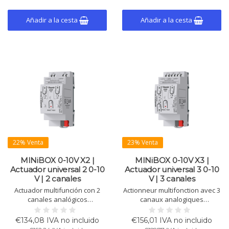
Añadir a la cesta
Añadir a la cesta
22% Venta
23% Venta
MINiBOX 0-10V X2 |
MINiBOX 0-10V X3 |
Actuador universal 2 0-10
Actuador universal 3 0-10
V | 2 canales
V | 3 canales
Actuador multifunción con 2
Actionneur multifonction avec 3
canales analógicos
canaux analogiques
configurables (0-10 V como
configurables (0-10 V
entradas/salidas o entradas de
entrées/sorties ou entrées 4-20
€134,08 IVA no incluido
€156,01 IVA no incluido
4-20 mA). Incluye control
mA). Contrôle manuel, 3