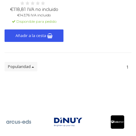
con varios tipos de iluminación
(LED regulables de 230V y 12V,
€118,81 IVA no incluido
halógenas). Incluye 4 entradas
€143,76 IVA incluido
configurables
Disponible para pedido
(analógicas/digitales) y control
KNX.
Añadir a la cesta
Popularidad
1