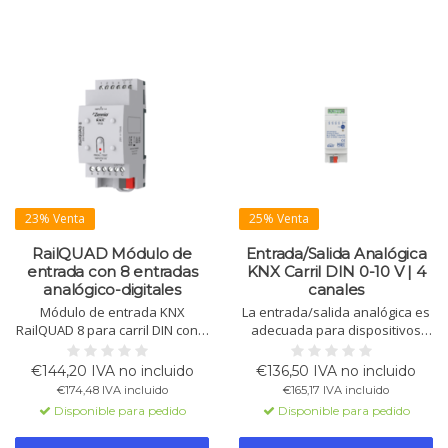
23% Venta
25% Venta
RailQUAD Módulo de
Entrada/Salida Analógica
entrada con 8 entradas
KNX Carril DIN 0-10 V | 4
analógico-digitales
canales
Módulo de entrada KNX
La entrada/salida analógica es
RailQUAD 8 para carril DIN con 8
adecuada para dispositivos
entradas analógico-digitales.
con entradas de 0-10V y para
Compatible con sensores
registrar datos de 0-20mA/0-
€144,20 IVA no incluido
€136,50 IVA no incluido
Zennio. Configurable como
10V. Cada canal es
€174,48 IVA incluido
€165,17 IVA incluido
entrada binaria, sensor de
configurable. Ancho: 2 TE.
Disponible para pedido
Disponible para pedido
temperatura o de movimiento.
Incluye 8 termostatos.