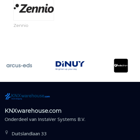
Zennio
KNXwarehouse.com
Onderdeel van
InstaVer Systems B.V.
Duitslandlaan 33