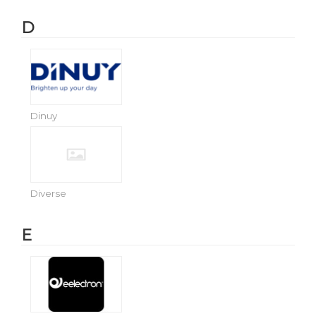
D
Dinuy
Diverse
E