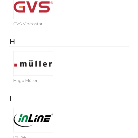
GVS Videostar
H
Hugo Müller
I
InLine