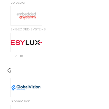
eelectron
EMBEDDED SYSTEMS
ESYLUX
G
GlobalVizion