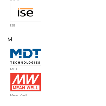
ISE
M
MDT
Mean Well