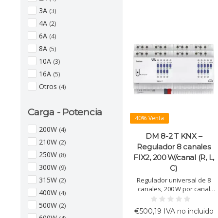
3A
(3)
4A
(2)
6A
(4)
8A
(5)
10A
(3)
16A
(5)
Otros
(4)
Carga - Potencia
40% Venta
200W
(4)
DM 8-2 T KNX –
210W
(2)
Regulador 8 canales
250W
(8)
FIX2, 200 W/canal (R, L,
300W
(9)
C)
315W
Regulador universal de 8
(2)
canales, 200 W por canal
400W
(4)
para cargas R, L, C. Apto para
500W
(2)
LED, halógenas, bajo
€500,19 IVA no incluido
consumo y ventiladores.
600W