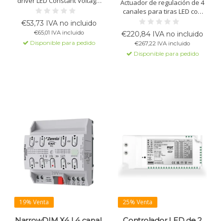
driver LED Constant Voltage
Actuador de regulación de 4
avec technologie de
canales para tiras LED con
gradation PWM pour bandes
tecnología PWM, compatible
€53,73 IVA no incluido
LED. Compatible avec les
con KNX. Apto para RGBW,
€65,01 IVA incluido
€220,84 IVA no incluido
systèmes KNX. Entrée
voltaje constante 12-48V,
Disponible para pedido
€267,22 IVA incluido
universelle (90-305V) et
máx. 10A por canal, montaje
boîtier IP67 pour usage
Disponible para pedido
en riel DIN.
intérieur et extérieur
19% Venta
25% Venta
NarrowDIM X4 | 4 canal,
Controlador LED de 2