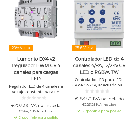
23% Venta
25% Venta
Lumento DX4 v2
Controlador LED de 4
Regulador PWM CV 4
canales 4/8A, 12/24V CV
canales para cargas
LED o RGBW, TW
LED
Controlador LED para LEDs
CV de 12/24V, adecuado para
Regulador LED de 4 canales a
RGBW, Tunable White y
voltaje constante para riel
colores únicos. 4 canales con
DIN. Soporta RGBW, TW y
€184,50 IVA no incluido
una corriente total de 4/8A.
canales independientes.
€223,25 IVA incluido
€202,39 IVA no incluido
Frecuencia PWM ajustable
Compatible con KNX Secure,
Disponible para pedido
€244,89 IVA incluido
hasta 1000Hz, control
salida de relé y HCL.
automático de la
Disponible para pedido
temperatura del color y
control dinámico de la luz
diurn