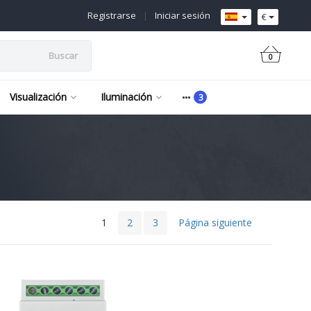
Registrarse
|
Iniciar sesión
€
Buscar
0
Visualización
Iluminación
1
2
3
Página siguiente