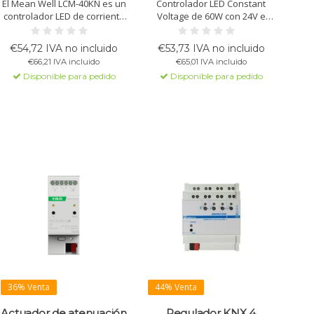
El Mean Well LCM-40KN es un
Controlador LED Constant
controlador LED de corriente
Voltage de 60W con 24V e
constante de 40W con
interfaz KNX integrada. Ideal
corrientes de salida
para iluminación LED precisa
€54,72 IVA no incluido
€53,73 IVA no incluido
seleccionables mediante
con atenuación PWM y
€66,21 IVA incluido
€65,01 IVA incluido
interruptor DIP (350mA-
diseño robusto para
Disponible para pedido
Disponible para pedido
1050mA), interfaz KNX, diseño
aplicaciones en edificios
sin parpadeo y soporte de
inteligentes.
iluminación de emergencia.
36% Venta
44% Venta
Actuador de atenuación
Regulador KNX 4