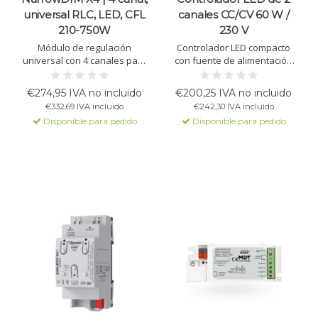
universal RLC, LED, CFL
canales CC/CV 60 W /
210-750W
230 V
Módulo de regulación
Controlador LED compacto
universal con 4 canales para
con fuente de alimentación
cargas RLC, LED y CFL
integrada para corriente
(regulables). Hasta 750 W a
constante (700/1400 mA) y
€274,95 IVA no incluido
€200,25 IVA no incluido
230 VAC. Detección
voltaje constante, adecuado
€332,69 IVA incluido
€242,30 IVA incluido
automática y control manual.
para 60 W. Soporta blanco
Disponible para pedido
Disponible para pedido
ajustable, atenuación
automática y modo de
atenuación híbrido.