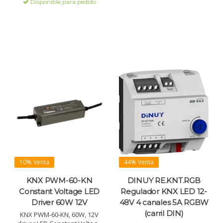
sobrecargas y temperatura.
Disponible para pedido
10% Venta
44% Venta
KNX PWM-60-KN
DINUY RE.KNT.RGB
Constant Voltage LED
Regulador KNX LED 12-
Driver 60W 12V
48V 4 canales 5A RGBW
(carril DIN)
KNX PWM-60-KN, 60W, 12V