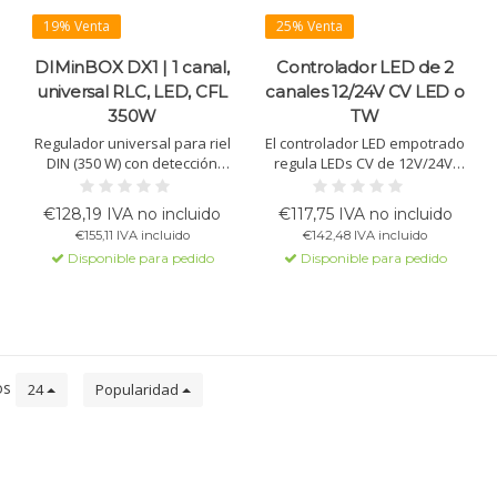
19% Venta
25% Venta
DIMinBOX DX1 | 1 canal,
Controlador LED de 2
universal RLC, LED, CFL
canales 12/24V CV LED o
350W
TW
Regulador universal para riel
El controlador LED empotrado
DIN (350 W) con detección
regula LEDs CV de 12V/24V,
automática de cargas (RLC,
ofrece Tunable White,
LED, CFL). Control manual,
RGB(W) y control dinámico de
€128,19 IVA no incluido
€117,75 IVA no incluido
detección de fallos y curva
luz diurna. 2 canales, cada
€155,11 IVA incluido
€142,48 IVA incluido
de atenuación ajustable.
uno de 3A
Disponible para pedido
Disponible para pedido
os
24
Popularidad