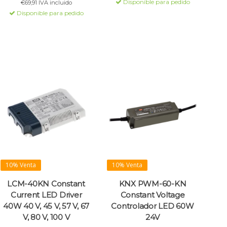
Disponible para pedido
€69,91 IVA incluido
variables y automatización.
iluminación de emergencia y
Disponible para pedido
regulable mediante interfaz
KNX, directamente
conectable a KNX.
10% Venta
10% Venta
LCM-40KN Constant
KNX PWM-60-KN
Current LED Driver
Constant Voltage
40W 40 V, 45 V, 57 V, 67
Controlador LED 60W
V, 80 V, 100 V
24V