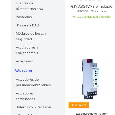
Fuentes de
1-10 V con control de color
€170,95 IVA no incluido
RGBW y HSV. Operación
alimentación KNX
€206,85 IVA incluido
manual por canal posible.
Disponible para pedido
Pasarelas
Apto para hasta 30 ECG por
salida.
Pasarela DALI
Módulos de lógica y
seguridad
Acopladores y
enrutadores IP
Accesorios
Actuadores
Actuadores de
persianas/enrollables
Actuadores
combinados
31% Venta
Interruptor - Persiana
WEINZIERL 5312