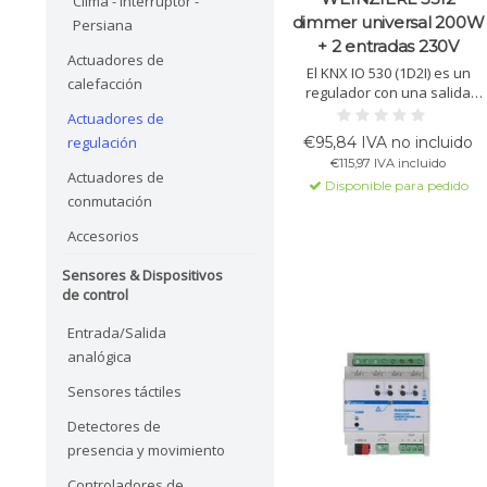
Clima - Interruptor -
dimmer universal 200W
Persiana
+ 2 entradas 230V
Actuadores de
El KNX IO 530 (1D2I) es un
calefacción
regulador con una salida
(máx. 200 W) y dos entradas
Actuadores de
binarias de 230 V~. Admite
€95,84 IVA no incluido
regulación
corte de fase y ofrece
€115,97 IVA incluido
escenas, automatización y
Actuadores de
Disponible para pedido
modo de reposo.
conmutación
Accesorios
Sensores & Dispositivos
de control
Entrada/Salida
analógica
Sensores táctiles
Detectores de
presencia y movimiento
Controladores de