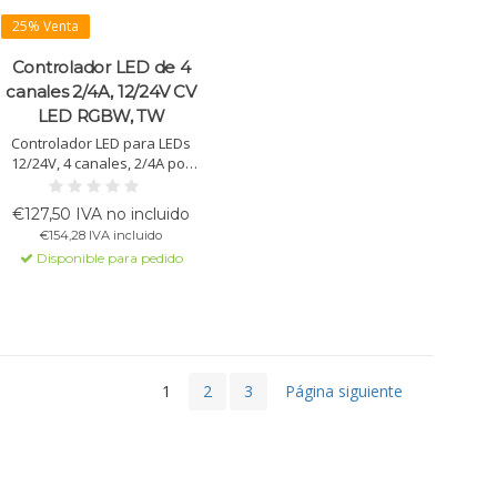
25% Venta
Controlador LED de 4
canales 2/4A, 12/24V CV
LED RGBW, TW
Controlador LED para LEDs
12/24V, 4 canales, 2/4A por
canal, función de atenuación,
RGBW, Tunable White,
€127,50 IVA no incluido
optimización automática del
€154,28 IVA incluido
color, ajustes temporales.
Disponible para pedido
1
2
3
Página siguiente