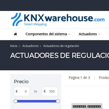
Componentes del sistema
Actuadores
Inicio
Actuadores
Actuadores de regulación
ACTUADORES DE REGULACI
Página 1 de 3
|
Produ
Precio
€
to
€