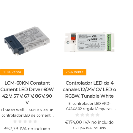
10% Venta
25% Venta
LCM-60KN Constant
Controlador LED de 4
Current LED Driver 60W
canales 12/24V CV LED o
42 V, 57 V, 67 V, 86 V, 90
RGBW, Tunable White
V
El controlador LED AKD-
0424V.02 regula lámparas
El Mean Well LCM-60KN es un
LED 12/24V con 4 canales,
controlador LED de corriente
ofreciendo modos Tunable
constante de 60W con
€174,00 IVA no incluido
White y RGBW, con
corriente de salida ajustable
€210,54 IVA incluido
€57,78 IVA no incluido
velocidades de atenuación
(500mA-1400mA). Apto para