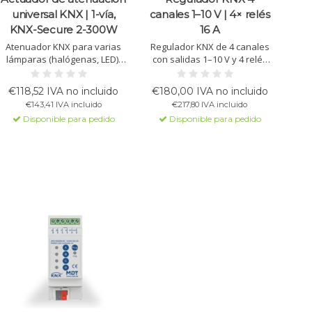
universal KNX | 1-vía,
canales 1–10 V | 4× relés
KNX-Secure 2-300W
16 A
Atenuador KNX para varias
Regulador KNX de 4 canales
lámparas (halógenas, LED),
con salidas 1–10 V y 4 relés
crea escenas y proporciona
para balastos electrónicos.
protección KNX Data Secure
Admite canal único, tunable
€118,52 IVA no incluido
€180,00 IVA no incluido
para iluminación moderna.
white, RGB y RGBW, con
€143,41 IVA incluido
€217,80 IVA incluido
escenas, lógica y funciones
Disponible para pedido
Disponible para pedido
de ahorro energético.