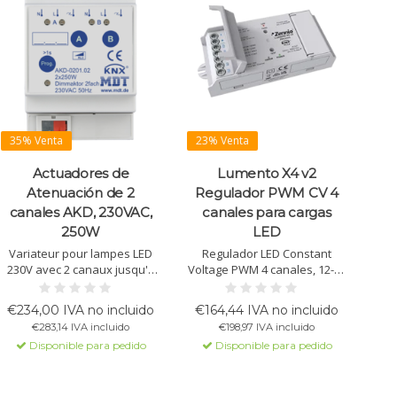
35% Venta
23% Venta
Actuadores de
Lumento X4 v2
Atenuación de 2
Regulador PWM CV 4
canales AKD, 230VAC,
canales para cargas
250W
LED
Variateur pour lampes LED
Regulador LED Constant
230V avec 2 canaux jusqu'à
Voltage PWM 4 canales, 12-40
250W par canal. Prise en
V. Compatible con RGBW, HCL
charge de la gradation en
y control de temperatura de
€234,00 IVA no incluido
€164,44 IVA no incluido
phase ascendante et
color. Carga máx.: 8 A/canal,
€283,14 IVA incluido
€198,97 IVA incluido
descendante, mesure de
20 A total. KNX Secure.
Disponible para pedido
Disponible para pedido
puissance active et gradation
selon le temps. Protection
contre les surcharges et
courts-circuits.