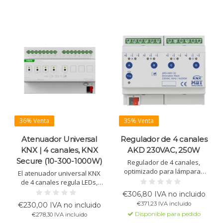
36% Venta
35% Venta
Atenuador Universal
Regulador de 4 canales
KNX | 4 canales, KNX
AKD 230VAC, 250W
Secure (10-300-1000W)
Regulador de 4 canales,
optimizado para lámparas
El atenuador universal KNX
LED regulables desde 2W.
de 4 canales regula LEDs,
Adecuado para luces
halógenos y más. Con KNX
€306,80 IVA no incluido
halógenas HV y
Data Secure para operación
€371,23 IVA incluido
€230,00 IVA no incluido
transformadores, con
segura. Soporta hasta
Disponible para pedido
€278,30 IVA incluido
protección contra
1000W.