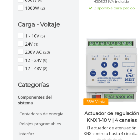
(4)
€605,23 IVA incluido
Control manual y LED por
1000W
(2)
Disponible para pedido
canal.
Carga - Voltaje
1 - 10V
(5)
24V
(1)
230V AC
(20)
12 - 24V
(9)
12 - 48V
(8)
Categorías
Componentes del
35% Venta
sistema
Actuador de regulación
Contadores de energía
KNX 1-10 V | 4 canales
Relojes programables
El actuador de atenuación
KNX controla hasta 4 circuitos
Interfaz
de iluminación para balastos