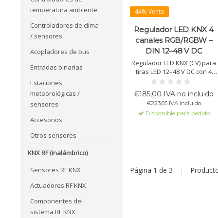
temperatura ambiente
44% Venta
Controladores de clima
Regulador LED KNX 4
/ sensores
canales RGB/RGBW –
DIN 12–48 V DC
Acopladores de bus
Regulador LED KNX (CV) para
Entradas binarias
tiras LED 12–48 V DC con 4
canales en RGB, RGBW o 3+1.
Estaciones
Hasta 6A por canal, con
meteorológicas /
€185,00 IVA no incluido
protección térmica, inversión
€223,85 IVA incluido
sensores
y sobrecorriente. Incluye relé
Disponible para pedido
16A carga C y LEDs de estado.
Accesorios
Otros sensores
KNX RF (inalámbrico)
Página 1 de 3
|
Product
Sensores RF KNX
Actuadores RF KNX
Componentes del
sistema RF KNX