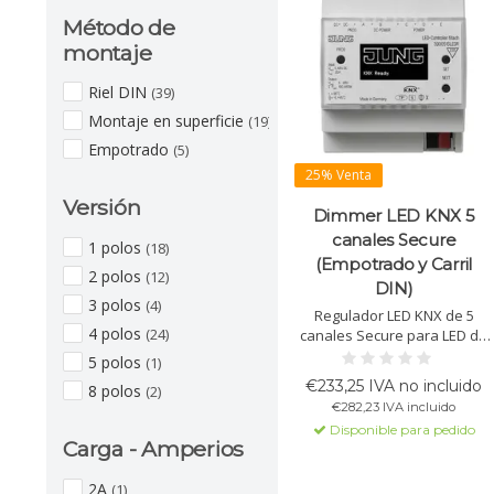
Método de
montaje
Riel DIN
(39)
Montaje en superficie
(19)
Empotrado
(5)
25% Venta
Versión
Dimmer LED KNX 5
canales Secure
1 polos
(18)
(Empotrado y Carril
2 polos
(12)
DIN)
3 polos
(4)
Regulador LED KNX de 5
4 polos
(24)
canales Secure para LED de
5–48 V. Compatible con
5 polos
(1)
RGB/HSV, HCL, escenas y
€233,25 IVA no incluido
8 polos
(2)
control PWM. Canales
€282,23 IVA incluido
configurables, manejo con
Disponible para pedido
display y funciones
Carga - Amperios
avanzadas de seguridad y
diagnóstico.
2A
(1)