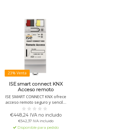
23% Venta
ISE smart connect KNX
Acceso remoto
ISE SMART CONNECT KNX ofrece
acceso remoto seguro y sencillo
a sus instalaciones domóticas.
Instalación rápida y soporte
€448,24 IVA no incluido
completo para KNX Secure,
€542,37 IVA incluido
garantizando la máxima
Disponible para pedido
protección de datos.