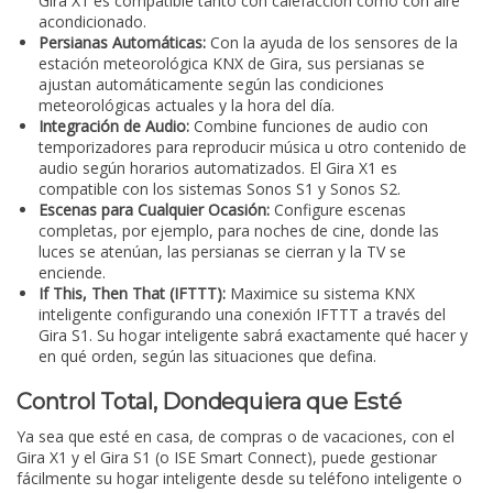
Gira X1 es compatible tanto con calefacción como con aire
acondicionado.
Persianas Automáticas:
Con la ayuda de los sensores de la
estación meteorológica KNX de Gira, sus persianas se
ajustan automáticamente según las condiciones
meteorológicas actuales y la hora del día.
Integración de Audio:
Combine funciones de audio con
temporizadores para reproducir música u otro contenido de
audio según horarios automatizados. El Gira X1 es
compatible con los sistemas Sonos S1 y Sonos S2.
Escenas para Cualquier Ocasión:
Configure escenas
completas, por ejemplo, para noches de cine, donde las
luces se atenúan, las persianas se cierran y la TV se
enciende.
If This, Then That (IFTTT):
Maximice su sistema KNX
inteligente configurando una conexión IFTTT a través del
Gira S1. Su hogar inteligente sabrá exactamente qué hacer y
en qué orden, según las situaciones que defina.
Control Total, Dondequiera que Esté
Ya sea que esté en casa, de compras o de vacaciones, con el
Gira X1 y el Gira S1 (o ISE Smart Connect), puede gestionar
fácilmente su hogar inteligente desde su teléfono inteligente o