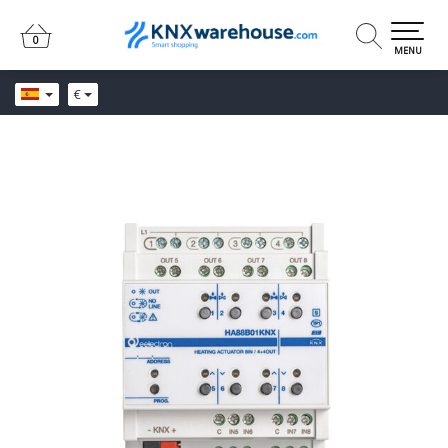
0
0
MENU
€