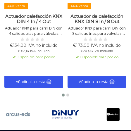
44% Venta
44% Venta
Actuador calefacción KNX
Actuador de calefacción
DIN 4 In / 4 Out
KNX DIN 8 In / 8 Out
Actuador KNX para carril DIN con
Actuador KNX para carril DIN con
4 salidas triac para válvulas
8 salidas triac para válvulas
termoeléctricas y 4 entradas
termoeléctricas y 8 entradas
configurables. Admite control
configurables. Admite control
€134,00 IVA no incluido
€173,00 IVA no incluido
on/off, PWM y de 3 puntos, con
on/off, PWM y de 3 puntos, con
€162,14 IVA incluido
€209,33 IVA incluido
funciones de termostato y lógica
funciones de termostato y lógica
Disponible para pedido
Disponible para pedido
integradas.
integradas.
Añadir a la cesta
Añadir a la cesta