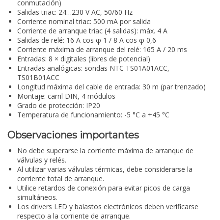
conmutación)
Salidas triac: 24…230 V AC, 50/60 Hz
Corriente nominal triac: 500 mA por salida
Corriente de arranque triac (4 salidas): máx. 4 A
Salidas de relé: 16 A cos φ 1 / 8 A cos φ 0,6
Corriente máxima de arranque del relé: 165 A / 20 ms
Entradas: 8 × digitales (libres de potencial)
Entradas analógicas: sondas NTC TS01A01ACC,
TS01B01ACC
Longitud máxima del cable de entrada: 30 m (par trenzado)
Montaje: carril DIN, 4 módulos
Grado de protección: IP20
Temperatura de funcionamiento: -5 °C a +45 °C
Observaciones importantes
No debe superarse la corriente máxima de arranque de
válvulas y relés.
Al utilizar varias válvulas térmicas, debe considerarse la
corriente total de arranque.
Utilice retardos de conexión para evitar picos de carga
simultáneos.
Los drivers LED y balastos electrónicos deben verificarse
respecto a la corriente de arranque.