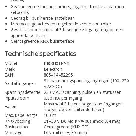
scènes
Geavanceerde functies: timers, logische functies, alarmen,
setpoints
Gedrag bij bus-herstel instelbaar
Meervoudige acties en uitgebreide scene controller
Geschikt voor maximaal 3 fasen (elke ingang mag op een
aparte fase zitten)
Geïntegreerde KNX-businterface
Technische specificaties
Model
BI08H01KNX
Merk
Eelectron
EAN
8054144522951
8 binaire hoogspanningsingangen (100–250
Aantal ingangen
V AC/DC)
Spanningsdetectie
230 V AC scanning, pulsen en statussen
Inputstroom
0,06 mA per ingang
Maximaal 3 fasen toegestaan (ingangen
Fasen
mogen op verschillende fasen)
Max. kabellengte
100 m
KNX-voeding
21–30 V DC via KNX-bus (max. 9,4 mA)
Businterface
Geïntegreerd (KNX TP)
Montage
DIN-rail (4TE, 35 mm)