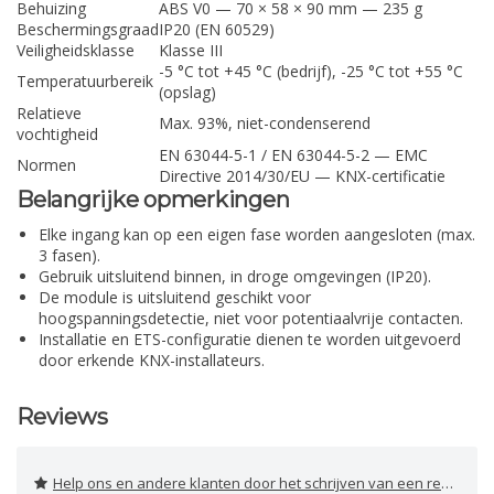
Behuizing
ABS V0 — 70 × 58 × 90 mm — 235 g
Beschermingsgraad
IP20 (EN 60529)
Veiligheidsklasse
Klasse III
-5 °C tot +45 °C (bedrijf), -25 °C tot +55 °C
Temperatuurbereik
(opslag)
Relatieve
Max. 93%, niet-condenserend
vochtigheid
EN 63044-5-1 / EN 63044-5-2 — EMC
Normen
Directive 2014/30/EU — KNX-certificatie
Belangrijke opmerkingen
Elke ingang kan op een eigen fase worden aangesloten (max.
3 fasen).
Gebruik uitsluitend binnen, in droge omgevingen (IP20).
De module is uitsluitend geschikt voor
hoogspanningsdetectie, niet voor potentiaalvrije contacten.
Installatie en ETS-configuratie dienen te worden uitgevoerd
door erkende KNX-installateurs.
Reviews
Help ons en andere klanten door het schrijven van een review