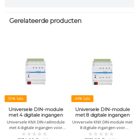
Gerelateerde producten
35% Sale
44% Sale
Universele DIN-module
Universele DIN-module
met 4 digitale ingangen
met 8 digitale ingangen
Universele KNX DIN-railmodule
Universele KNX DIN-module met
met 4 digitale ingangen voor
8 digitale ingangen voor
potentiaalvrije contacten.
potentiaalvrije contacten.
Ondersteunt schakelen,
Ondersteunt schakelen,