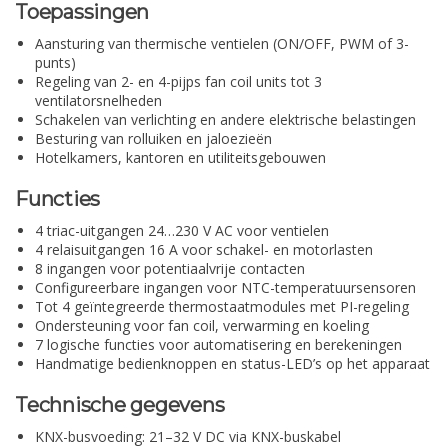
Toepassingen
Aansturing van thermische ventielen (ON/OFF, PWM of 3-
punts)
Regeling van 2- en 4-pijps fan coil units tot 3
ventilatorsnelheden
Schakelen van verlichting en andere elektrische belastingen
Besturing van rolluiken en jaloezieën
Hotelkamers, kantoren en utiliteitsgebouwen
Functies
4 triac-uitgangen 24…230 V AC voor ventielen
4 relaisuitgangen 16 A voor schakel- en motorlasten
8 ingangen voor potentiaalvrije contacten
Configureerbare ingangen voor NTC-temperatuursensoren
Tot 4 geïntegreerde thermostaatmodules met PI-regeling
Ondersteuning voor fan coil, verwarming en koeling
7 logische functies voor automatisering en berekeningen
Handmatige bedienknoppen en status-LED’s op het apparaat
Technische gegevens
KNX-busvoeding: 21–32 V DC via KNX-buskabel