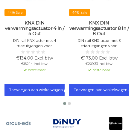
44% Sale
44% Sale
KNX DIN
KNX DIN
verwarmingsactuator 4 In /
verwarmingsactuator 8 In /
4 Out
8 Out
DIN-rail KNX-actor met 4
DIN-rail KNX-actor met 8
triacuitgangen voor
triacuitgangen voor
elektrothermische ventielen en 4
elektrothermische ventielen en 8
vrij configureerbare ingangen.
configureerbare ingangen.
€134,00 Excl. btw
€173,00 Excl. btw
Ondersteunt aan/uit, PWM en 3-
Ondersteunt aan/uit, PWM en 3-
€162,14 Incl. btw
€209,33 Incl. btw
puntsregeling, met
puntsregeling, met
bestelbaar
bestelbaar
geïntegreerde thermostaat- en
geïntegreerde
logische functies.
thermostaatmodules en logische
functies voor HVAC-
toepassingen.
Toevoegen aan winkelwagen
Toevoegen aan winkelwagen