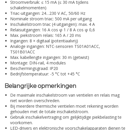
Stroomverbruik: ≤ 15 mA (≤ 30 mA tijdens
schakelmomenten)
Triac-uitgangen: 24…230 V AC, 50/60 Hz
Nominale stroom triac: 500 mA per uitgang
Inschakelstroom triac (4 uitgangen): max. 4 A
Relaisuitgangen: 16 A cos φ 1 / 8 A cos φ 0,6
Max. piekstroom relais: 165 A / 20 ms
Ingangen: 8 × digitaal (potentiaalvrij)
Analoge ingangen: NTC-sensoren TS01A01ACC,
TS01B01ACC
Max. kabellengte ingangen: 30 m (getwist)
Montage: DIN-rail, 4 modules
Beschermingsgraad: IP20
Bedrijfstemperatuur: -5 °C tot +45 °C
Belangrijke opmerkingen
De maximale inschakelstroom van ventielen en relais mag
niet worden overschreden.
Bij meerdere thermische ventielen moet rekening worden
gehouden met de totale inschakelstroom.
Gebruik inschakelvertraging om gelijktijdige piekbelasting te
voorkomen.
LED-drivers en elektronische voorschakelapparaten dienen te