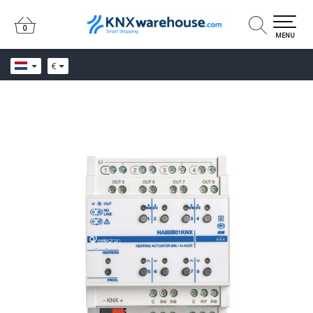
0
0
MENU
€