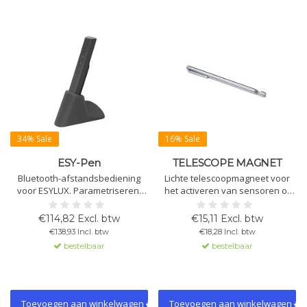
34% Sale
16% Sale
ESY-Pen
TELESCOPE MAGNET
Bluetooth-afstandsbediening
Lichte telescoopmagneet voor
voor ESYLUX. Parametriseren,
het activeren van sensoren of
licht meten, projecten beheren.
om KNX-apparaten in
Alleen compatibel met ESYLUX-
programmeerstand te zetten.
€114,82 Excl. btw
€15,11 Excl. btw
melders en noodverlichting die
Ideaal voor moeilijk bereikbare
€138,93 Incl. btw
€18,28 Incl. btw
op afstand te bedienen zijn.
plaatsen. Lengte 655 mm.
bestelbaar
bestelbaar
Toevoegen aan winkelwagen
Toevoegen aan winkelwagen