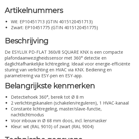
Artikelnummers
Wit: EP10451713 (GTIN 4015120451713)
Zwart: EP10451775 (GTIN 4015120451775)
Beschrijving
De ESYLUX PD-FLAT 360i/8 SQUARE KNX is een compacte
plafondaanwezigheidssensor met 360° detectie en
daglichtafhankelijke lichtregeling. Ideaal voor energie-efficiënte
sturing van verlichting en HVAC via KNX. Bediening en
parametrering via ESY-pen en ESY-app.
Belangrijkste kenmerken
Detectiehoek 360°, bereik tot Ø 8 m
2 verlichtingskanalen (schakelen/reguleren), 1 HVAC-kanaal
Constante lichtregeling, master/slave-functie,
nachtlichtmodus
Voor inbouw in Ø 68 mm doos, incl. lensmasker
Kleur: wit (RAL 9010) of zwart (RAL 9004)