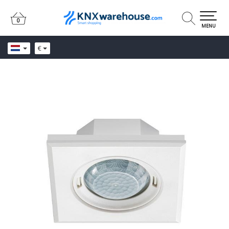
0
0
MENU
€