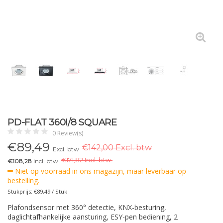
PD-FLAT 360I/8 SQUARE
0 Review(s)
€
89,49
€142,00 Excl. btw
Excl. btw
€
171,82 Incl. btw.
€108,28
Incl. btw
Niet op voorraad in ons magazijn, maar leverbaar op
bestelling.
Stukprijs: €89,49 / Stuk
Plafondsensor met 360° detectie, KNX-besturing,
daglichtafhankelijke aansturing, ESY-pen bediening, 2