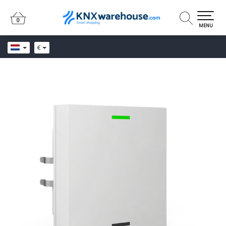
0
0
MENU
€