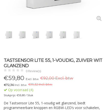
TASTSENSOR LITE 55, 1-VOUDIG, ZUIVER WIT
GLANZEND
0 Review(s)
€
59,80
€92,00 Excl. btw
Excl. btw
€
111,32 Incl. btw.
€72,36
Incl. btw
Op voorraad (4)
Stukprijs: €59,80 / Stuk
De Tastsensor Lite 55, 1-voudig wit glanzend, biedt
programmeerbare knoppen en RGBW-LED’s voor schakelen,