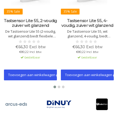
35% Sale
35% Sale
Tastsensor Lite 55, 2-voudig
Tastsensor Lite 55, 4-
zuiver wit glanzend
voudig, zuiver wit glanzend
De Tastsensor Lite 55 (2-voudig,
De Tastsensor Lite 55, wit
wit glanzend) biedt flexibele
glanzend, 4-voudig, biedt
bediening met instelbare RGBW
programmeerbare knoppen met
LED-statuslampjes. Verkrijgbaar
RGBW-status-LED's, veelzijdige
€66,30 Excl. btw
€66,30 Excl. btw
met symbolen (UP/DOWN, I/O) en
functies voor schakelen,
€80,22 Incl. btw
€80,22 Incl. btw
opties met geïntegreerde
dimmen, jaloeziebediening en is
bestelbaar
bestelbaar
temperatuursensor.
ook verkrijgbaar met
temperatuursensor.
Toevoegen aan winkelwagen
Toevoegen aan winkelwagen