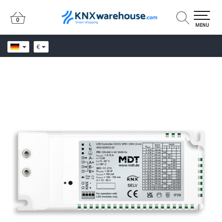
0
0
MENU
€