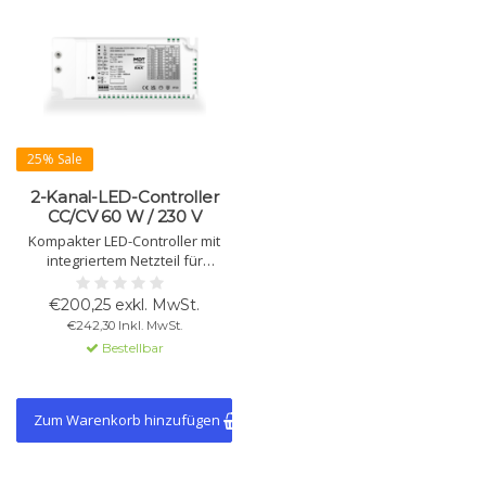
25% Sale
2-Kanal-LED-Controller
CC/CV 60 W / 230 V
Kompakter LED-Controller mit
integriertem Netzteil für
Konstantstrom (700/1400 mA)
und Konstantspannung,
€200,25 exkl. MwSt.
geeignet für 60 W. Unterstützt
€242,30 Inkl. MwSt.
Tunable White, automatische
Bestellbar
Dimmung und Hybrid-
Dimmmodus.
Zum Warenkorb hinzufügen