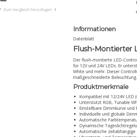
/
Zum Vergleich hinzufügen
/
Informationen
Datenblatt
Flush-Montierter 
Der flush-montierte LED-Contro
für 12V und 24V LEDs. Er unter
White und mehr. Dieser Controll
maßgeschneiderte Beleuchtung.
Produktmerkmale
Kompatibel mit 12/24V LED
Unterstützt RGB, Tunable Wh
Einstellbare Dimmkurve und
Individuelle und globale Di
Automatische Farbtemperat
Dynamische Tageslichtregel
Automatische zeitabhängig