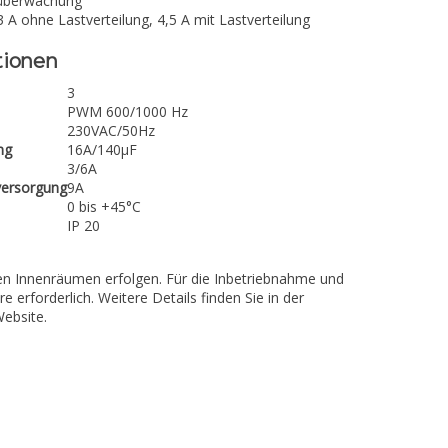
überwachung
 A ohne Lastverteilung, 4,5 A mit Lastverteilung
tionen
3
PWM 600/1000 Hz
230VAC/50Hz
ng
16A/140µF
3/6A
versorgung
9A
0 bis +45°C
IP 20
nen Innenräumen erfolgen. Für die Inbetriebnahme und
e erforderlich. Weitere Details finden Sie in der
ebsite.