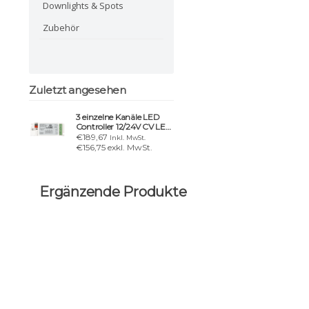
Downlights & Spots
Zubehör
Zuletzt angesehen
3 einzelne Kanäle LED
Controller 12/24V CV LED
oder RGB
€189,67
Inkl. MwSt.
€156,75 exkl. MwSt.
Ergänzende Produkte