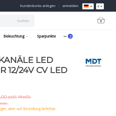
Kundenkonto anlegen
|
anmelden
€
Suchen
0
Beleuchtung
Sparpunkte
 KANÄLE LED
 12/24V CV LED
,00 exkl. MwSt.
MwSt..
er, aber auf Bestellung lieferbar.