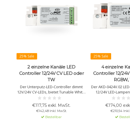
25% Sale
25% Sale
2 einzelne Kanäle LED
4 einzelne K
Controller 12/24V CV LED oder
Controller 12/24
TW
RGBW,
Der Unterputz-LED-Controller dimmt
Der AKD-0424V.02 LED-
12V/24V CV-LEDs, bietet Tunable White,
12/24V LED-Lampen 
RGB(W) und dynamische
bietet Tunable Wh
Tageslichtsteuerung. 2 Kanäle, je 3A
Modus, va
€117,75 exkl. MwSt.
€174,00 exk
Dimmgeschwindi
€142,48 Inkl. MwSt.
€210,54 Inkl
Automatisi
Bestellbar
Bestel