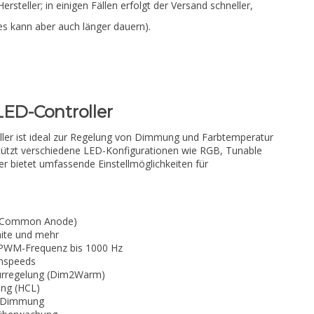
Hersteller; in einigen Fällen erfolgt der Versand schneller,
es kann aber auch länger dauern).
LED-Controller
ller ist ideal zur Regelung von Dimmung und Farbtemperatur
stützt verschiedene LED-Konfigurationen wie RGB, Tunable
er bietet umfassende Einstellmöglichkeiten für
 (Common Anode)
ite und mehr
 PWM-Frequenz bis 1000 Hz
mmspeeds
urregelung (Dim2Warm)
ung (HCL)
e Dimmung