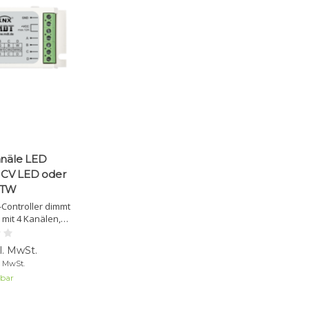
anäle LED
V CV LED oder
 TW
Controller dimmt
mit 4 Kanälen,
ite und RGBW-
riable
l. MwSt.
gkeiten und
. MwSt.
erung.
lbar