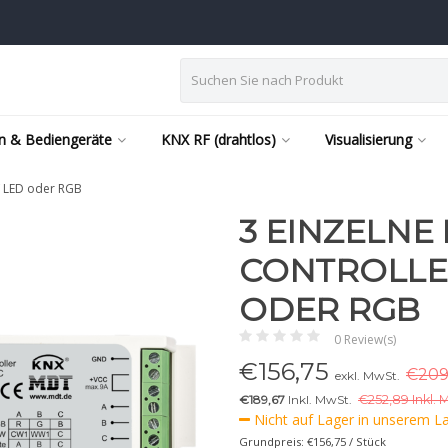
n & Bediengeräte
KNX RF (drahtlos)
Visualisierung
V LED oder RGB
3 EINZELNE
CONTROLLER
ODER RGB
0 Review(s)
€
156,75
€209
exkl. MwSt.
€189,67
Inkl. MwSt.
€
252,89 Inkl. 
Nicht auf Lager in unserem Lag
Grundpreis: €156,75 / Stück