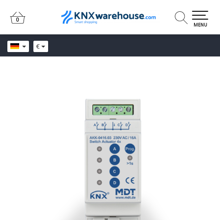
0
0
MENU
€