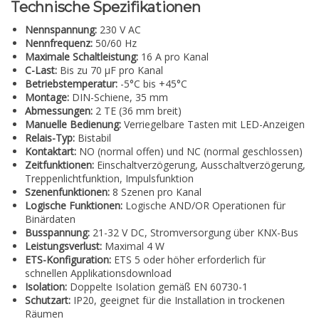
Technische Spezifikationen
Nennspannung:
230 V AC
Nennfrequenz:
50/60 Hz
Maximale Schaltleistung:
16 A pro Kanal
C-Last:
Bis zu 70 µF pro Kanal
Betriebstemperatur:
-5°C bis +45°C
Montage:
DIN-Schiene, 35 mm
Abmessungen:
2 TE (36 mm breit)
Manuelle Bedienung:
Verriegelbare Tasten mit LED-Anzeigen
Relais-Typ:
Bistabil
Kontaktart:
NO (normal offen) und NC (normal geschlossen)
Zeitfunktionen:
Einschaltverzögerung, Ausschaltverzögerung,
Treppenlichtfunktion, Impulsfunktion
Szenenfunktionen:
8 Szenen pro Kanal
Logische Funktionen:
Logische AND/OR Operationen für
Binärdaten
Busspannung:
21-32 V DC, Stromversorgung über KNX-Bus
Leistungsverlust:
Maximal 4 W
ETS-Konfiguration:
ETS 5 oder höher erforderlich für
schnellen Applikationsdownload
Isolation:
Doppelte Isolation gemäß EN 60730-1
Schutzart:
IP20, geeignet für die Installation in trockenen
Räumen