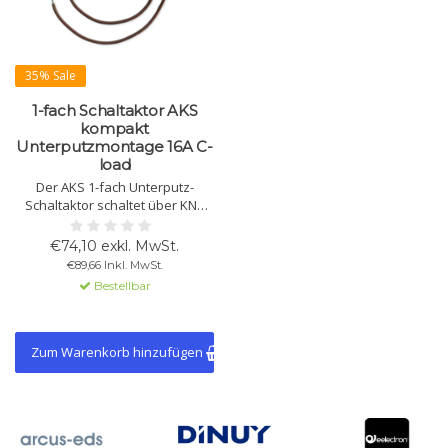
35% Sale
1-fach Schaltaktor AKS
kompakt
Unterputzmontage 16A C-
load
Der AKS 1-fach Unterputz-
Schaltaktor schaltet über KNX
bis zu 16 A bei 230 V AC.
Programmierbare Funktionen,
€74,10 exkl. MwSt.
Logik und Zeitsteuerungen sind
€89,66 Inkl. MwSt.
über ETS verfügbar. Erhältlich in
Bestellbar
1- und 2-fach Ausführungen.
Zum Warenkorb hinzufügen