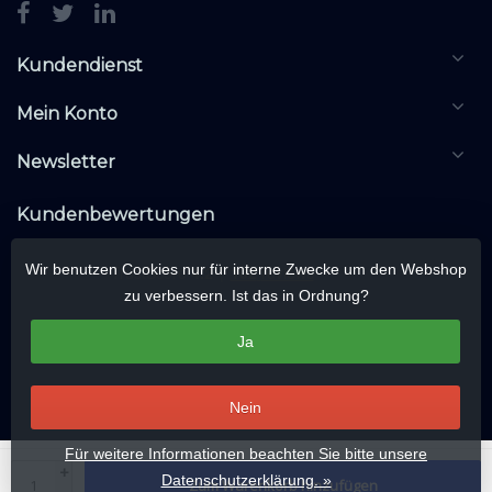
Kundendienst
Mein Konto
Newsletter
Kundenbewertungen
Wir benutzen Cookies nur für interne Zwecke um den Webshop
zu verbessern. Ist das in Ordnung?
Ja
Nein
Für weitere Informationen beachten Sie bitte unsere
© Copyright 2026 KNXwarehouse.com | All rights reserved | Alle rechten
+
Datenschutzerklärung. »
Zum Warenkorb hinzufügen