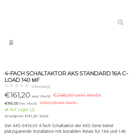
4-FACH SCHALTAKTOR AKS STANDARD 16A C-
LOAD 140 ΜF
0 Review(s)
€
161,20
€248,00 exkl. MwSt.
exkl. MwSt.
€
300,08 Inkl. MwSt..
€195,05
Inkl. MwSt.
Auf Lager (2)
Grundpreis: €161,20 / Stück
Der AKS-0416.03 4-fach Schaltaktor der AKS-Serie bietet
platzsparende Installation mit bistabilen Relais für 16A und 140