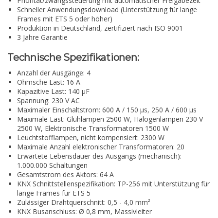
Priorität/zwangssteuerung mit automatischer Freigabezeit
Schneller Anwendungsdownload (Unterstützung für lange
Frames mit ETS 5 oder höher)
Produktion in Deutschland, zertifiziert nach ISO 9001
3 Jahre Garantie
Technische Spezifikationen:
Anzahl der Ausgänge: 4
Ohmsche Last: 16 A
Kapazitive Last: 140 µF
Spannung: 230 V AC
Maximaler Einschaltstrom: 600 A / 150 µs, 250 A / 600 µs
Maximale Last: Glühlampen 2500 W, Halogenlampen 230 V
2500 W, Elektronische Transformatoren 1500 W
Leuchtstofflampen, nicht kompensiert: 2300 W
Maximale Anzahl elektronischer Transformatoren: 20
Erwartete Lebensdauer des Ausgangs (mechanisch):
1.000.000 Schaltungen
Gesamtstrom des Aktors: 64 A
KNX Schnittstellenspezifikation: TP-256 mit Unterstützung für
lange Frames für ETS 5
Zulässiger Drahtquerschnitt: 0,5 - 4,0 mm²
KNX Busanschluss: Ø 0,8 mm, Massivleiter