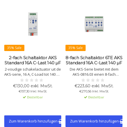
35% Sale
35% Sale
2-fach Schaltaktor AKS
8-fach Schaltaktor 6TE AKS
Standard 16A C-Last 140 µF
Standard 16A C-Last 140 µF
2-voudige schakelactuator uit de
Die AKS-Serie bietet mit dem
AKS-serie, 16 A, C-Load tot 140 µF.
AKS-0816.03 einen 8-fach
Compact ontwerp met KNX/EIB-
Schaltaktor für 16A Schaltung mit
besturing, uitgebreide logische
140 µF C-Last. Erhältlich bis 24
€130,00 exkl. MwSt.
€223,60 exkl. MwSt.
functies en statusweergave.
Kanäle. Platzsparendes Design
€157,30 Inkl. MwSt.
€270,56 Inkl. MwSt.
Beschikbaar in varianten met 2,
mit umfangreichen Funktionen,
Bestellbar
Bestellbar
4, 8, 12, 16, 20 en 24 kanalen.
manueller Bedienung und LED-
Statusanzeigen.
Zum Warenkorb hinzufügen
Zum Warenkorb hinzufügen