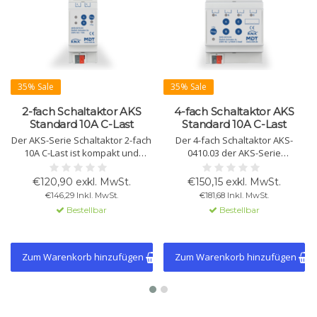
35% Sale
35% Sale
2-fach Schaltaktor AKS
4-fach Schaltaktor AKS
Standard 10A C-Last
Standard 10A C-Last
Der AKS-Serie Schaltaktor 2-fach
Der 4-fach Schaltaktor AKS-
10A C-Last ist kompakt und
0410.03 der AKS-Serie
platzsparend, mit
unterstützt 10A, 140 µF C-Last
umfangreichen Funktionen für
und bietet umfangreiche
€120,90 exkl. MwSt.
€150,15 exkl. MwSt.
Logik und Zeitsteuerung.
logische Funktionen, manuelle
€146,29 Inkl. MwSt.
€181,68 Inkl. MwSt.
Erhältlich in 2-, 4-, 8- und 12-fach
Bedienung und LED-Anzeigen.
Bestellbar
Bestellbar
Varianten.
Auch in 2-, 8- und 12-fach
Varianten erhältlich.
Zum Warenkorb hinzufügen
Zum Warenkorb hinzufügen