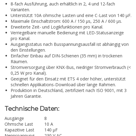
8-fach Ausführung, auch erhältlich in 2, 4 und 12-fach
Varianten.
Unterstützt 10A ohmsche Lasten und eine C-Last von 140 µF.
Maximale Einschaltstrom: 600 A / 150 µs, 250 A / 600 µs.
Erweiterte Zeit- und Logikfunktionen pro Kanal.
Verriegelbare manuelle Bedienung mit LED-Statusanzeige
pro Kanal.
Ausgangsstatus nach Busspannungsausfall ist abhängig von
den Einstellungen.
Einfacher Einbau auf DIN-Schienen (35 mm) in trockenen
Räumen.
Stromversorgung über KNX-Bus, niedriger Stromverbrauch (<
0,25 W pro Kanal).
Geeignet für den Einsatz mit ETS 4 oder höher, unterstützt
schnellen Applikations-Download über lange Rahmen.
Produktion in Deutschland, zertifiziert nach ISO 9001, mit 3
Jahren Garantie.
Technische Daten:
Ausgänge
8
Ohmsche Last
10 A
Kapazitive Last
140 µF
Nennspannung
230 V AC