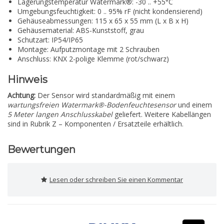
Lagerungstemperatur Watermark®: -30 .. +55°C
Umgebungsfeuchtigkeit: 0 .. 95% rF (nicht kondensierend)
Gehäuseabmessungen: 115 x 65 x 55 mm (L x B x H)
Gehäusematerial: ABS-Kunststoff, grau
Schutzart: IP54/IP65
Montage: Aufputzmontage mit 2 Schrauben
Anschluss: KNX 2-polige Klemme (rot/schwarz)
Hinweis
Achtung:
Der Sensor wird standardmäßig mit einem
wartungsfreien Watermark®-Bodenfeuchtesensor
und einem
5 Meter langen Anschlusskabel
geliefert. Weitere Kabellängen
sind in Rubrik Z – Komponenten / Ersatzteile erhältlich.
Bewertungen
Lesen oder schreiben Sie einen Kommentar