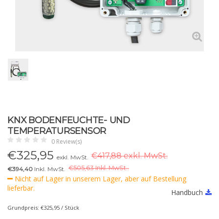
KNX BODENFEUCHTE- UND
TEMPERATURSENSOR
0 Review(s)
€
325,95
€417,88 exkl. MwSt.
exkl. MwSt.
€
505,63 Inkl. MwSt..
€394,40
Inkl. MwSt.
Nicht auf Lager in unserem Lager, aber auf Bestellung
lieferbar.
Handbuch
Grundpreis: €325,95 / Stück