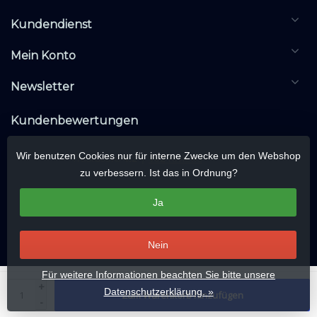
Kundendienst
Mein Konto
Newsletter
Kundenbewertungen
Wir benutzen Cookies nur für interne Zwecke um den Webshop
zu verbessern. Ist das in Ordnung?
Ja
Nein
Für weitere Informationen beachten Sie bitte unsere
© Copyright 2026 KNXwarehouse.com | All rights reserved | Alle rechten
+
Datenschutzerklärung. »
Zum Warenkorb hinzufügen
voorbehouden
-