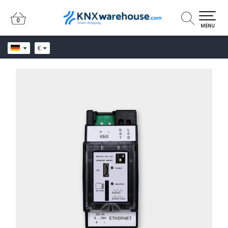
0
0
MENU
€