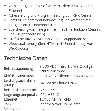
Verbindung der ETS-Software mit dem KNX-Bus über
Ethernet
Adressierung und Programmierung von KNX-Geräten
Echtzeit-Telegrammüberwachung und -versand mit
integriertem Gruppenmonitor
Speicherung von Telegrammen mit Filterfunktion (Zeitraum
und Gruppenadressen)
Grafische Anzeige von bis zu drei Gruppenadressen
Webvisualisierung über HTML mit Unterstützung von
WebSockets
Technische Daten
9 .. 30 VDC (max. 1,5 W), 2-polige
Betriebsspannung:
Schraubklemme
KNX-Busanschluss:
2-polige Busklemme (rot/schwarz)
Leistungsaufnahme
ca. 120 mW bei 24 VDC
(KNX):
Betriebstemperatur:
-25 .. +55 °C
Lagerungstemperatur:
-25 .. +85 °C
Ethernet:
10/100 Mbit/s, RJ45
USB:
Ethernet-over-USB-Gerät
Schutzart:
IP20