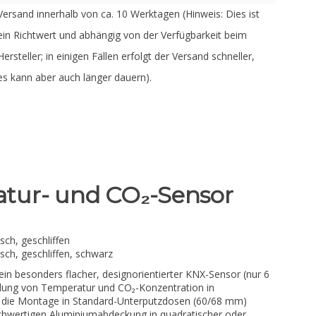
Versand innerhalb von ca. 10 Werktagen (Hinweis: Dies ist
ein Richtwert und abhängig von der Verfügbarkeit beim
Hersteller; in einigen Fällen erfolgt der Versand schneller,
es kann aber auch länger dauern).
tur- und CO₂-Sensor
ch, geschliffen
ch, geschliffen, schwarz
n besonders flacher, designorientierter KNX-Sensor (nur 6
lung von Temperatur und CO₂-Konzentration in
r die Montage in Standard-Unterputzdosen (60/68 mm)
ochwertigen Aluminiumabdeckung in quadratischer oder