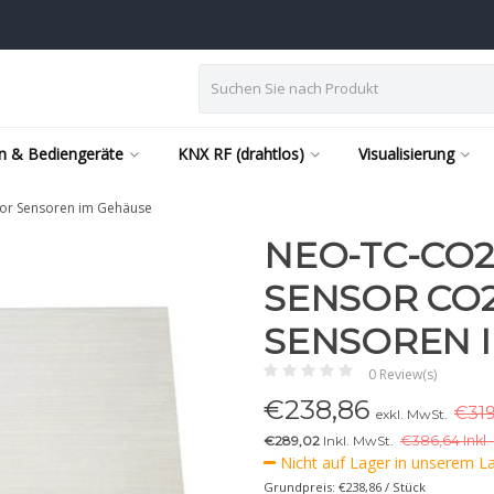
n & Bediengeräte
KNX RF (drahtlos)
Visualisierung
or Sensoren im Gehäuse
NEO-TC-CO
SENSOR CO
SENSOREN 
0 Review(s)
€
238,86
€319
exkl. MwSt.
€289,02
Inkl. MwSt.
€
386,64 Inkl.
Nicht auf Lager in unserem Lag
Grundpreis: €238,86 / Stück