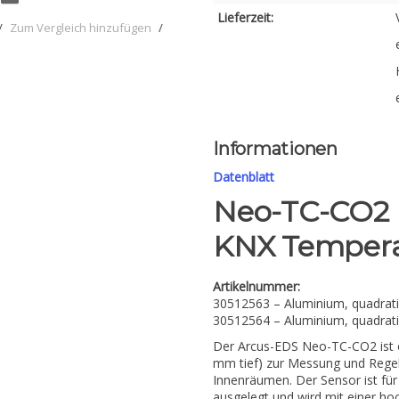
Lieferzeit:
/
Zum Vergleich hinzufügen
/
Informationen
Datenblatt
Neo-TC-CO2
KNX Tempera
Artikelnummer:
30512563 – Aluminium, quadratis
30512564 – Aluminium, quadratis
Der Arcus-EDS Neo-TC-CO2 ist ei
mm tief) zur Messung und Rege
Innenräumen. Der Sensor ist fü
ausgelegt und wird mit einer h