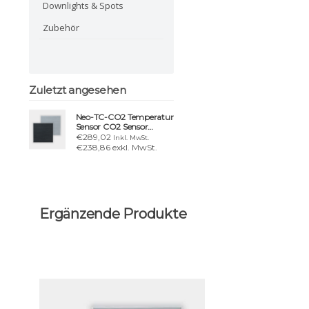
Downlights & Spots
Zubehör
Zuletzt angesehen
Neo-TC-CO2 Temperatur
Sensor CO2 Sensor
Sensoren im Gehäuse
€289,02
Inkl. MwSt.
€238,86 exkl. MwSt.
Ergänzende Produkte