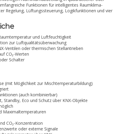
 umfangreiche Funktionen für intelligentes Raumklima-
ter Regelung, Lüftungssteuerung, Logikfunktionen und vier
iche
aumtemperatur und Luftfeuchtigkeit
tion zur Luftqualitätsüberwachung
X-Ventilen oder thermischen Stellantrieben
auf CO₂-Werten
oder Schalter
 (mit Möglichkeit zur Mischtemperaturbildung)
riert
unktionen (auch kombinierbar)
t, Standby, Eco und Schutz über KNX-Objekte
möglich
nd Maximaltemperaturen
und CO₂-Konzentration
enzwerte oder externe Signale