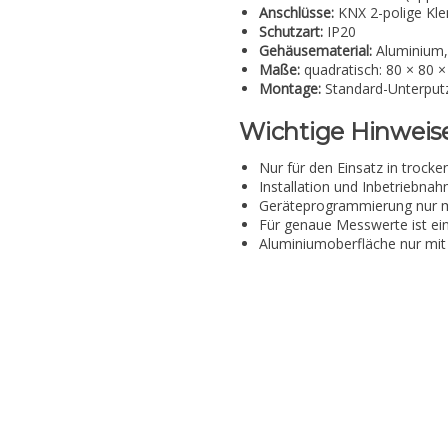
Anschlüsse:
KNX 2-polige Kl
Schutzart:
IP20
Gehäusematerial:
Aluminium, 
Maße:
quadratisch: 80 × 80 
Montage:
Standard-Unterput
Wichtige Hinweis
Nur für den Einsatz in troc
Installation und Inbetriebnah
Geräteprogrammierung nur mi
Für genaue Messwerte ist ein
Aluminiumoberfläche nur mit