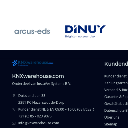
Kundend
KNXwarehouse.com
Kundendienst
Zahlungsarten
Onderdeel van
InstaVer Systems B.V.
Versand & Rü
Duitslandlaan 33
Garantie & Re
2391 PC Hazerswoude-Dorp
Geschäftsbed
Kundendienst NL & EN 09:00 – 16:00 (CET/CEST)
Datenschutz-
+31 (0) 85 - 023 9075
Über uns
info@knxwarehouse.com
Sitemap