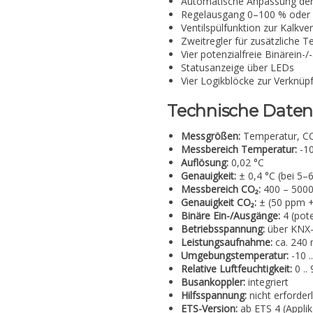
Automatische Anpassung der
Regelausgang 0–100 % oder 
Ventilspülfunktion zur Kalkv
Zweitregler für zusätzliche 
Vier potenzialfreie Binärein-
Statusanzeige über LEDs
Vier Logikblöcke zur Verknüpf
Technische Daten
Messgrößen:
Temperatur, CO
Messbereich Temperatur:
-10
Auflösung:
0,02 °C
Genauigkeit:
± 0,4 °C (bei 5–6
Messbereich CO₂:
400 – 500
Genauigkeit CO₂:
± (50 ppm 
Binäre Ein-/Ausgänge:
4 (pote
Betriebsspannung:
über KNX-B
Leistungsaufnahme:
ca. 240 
Umgebungstemperatur:
-10 .
Relative Luftfeuchtigkeit:
0 ..
Busankoppler:
integriert
Hilfsspannung:
nicht erforderl
ETS-Version:
ab ETS 4 (Appli