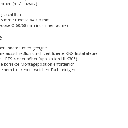
emmen (rot/schwarz)
geschliffen
× 6 mm / rund: Ø 84 × 6 mm
zdose Ø 60/68 mm (nur Innenräume)
e
kenen Innenräumen geeignet
me ausschließlich durch zertifizierte KNX-Installateure
t ETS 4 oder höher (Applikation HLK305)
e korrekte Montageposition erforderlich
 einem trockenen, weichen Tuch reinigen