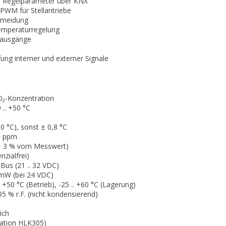
 Regelparameter über KNX
PWM für Stellantriebe
ermeidung
Temperaturregelung
/-ausgänge
ung interner und externer Signale
₂-Konzentration
 .. +50 °C
0 °C), sonst ± 0,8 °C
0 ppm
+ 3 % vom Messwert)
nzialfrei)
us (21 .. 32 VDC)
mW (bei 24 VDC)
. +50 °C (Betrieb), -25 .. +60 °C (Lagerung)
 95 % r.F. (nicht kondensierend)
ich
kation HLK305)