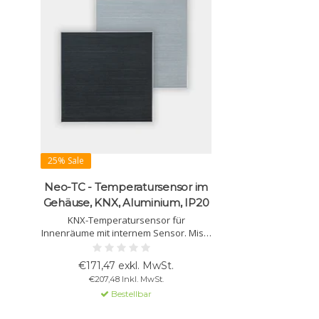
25% Sale
Neo-TC - Temperatursensor im
Gehäuse, KNX, Aluminium, IP20
KNX-Temperatursensor für
Innenräume mit internem Sensor. Misst
und regelt die Temperatur, unterstützt
Heizung/Kühlung, Lüftung, Alarme und
€171,47 exkl. MwSt.
logische Verknüpfungen über vier
€207,48 Inkl. MwSt.
Binär-Ein-/Ausgänge.
Bestellbar