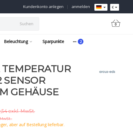
Kundenkonto anlegen
|
anmelden
€
Suchen
0
Beleuchtung
Sparpunkte
2 TEMPERATUR
2 SENSOR
IM GEHÄUSE
,54 exkl. MwSt.
 MwSt..
er, aber auf Bestellung lieferbar.