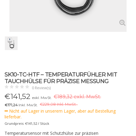
SK10-TC-HTF – TEMPERATURFÜHLER MIT
TAUCHHÜLSE FÜR PRÄZISE MESSUNG
0 Review(s)
€
141,52
€189,32 exkl. MwSt.
exkl. MwSt.
€
229,08 Inkl. MwSt..
€171,24
Inkl. MwSt.
Nicht auf Lager in unserem Lager, aber auf Bestellung
lieferbar.
Grundpreis: €141,52 / Stück
Temperatursensor mit Schutzhülse zur präzisen