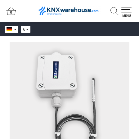
0
0
MENU
€