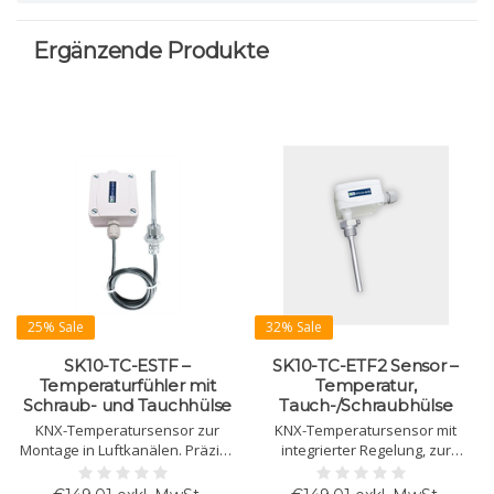
Ergänzende Produkte
25% Sale
32% Sale
SK10-TC-ESTF –
SK10-TC-ETF2 Sensor –
Temperaturfühler mit
Temperatur,
Schraub- und Tauchhülse
Tauch-/Schraubhülse
KNX-Temperatursensor zur
KNX-Temperatursensor mit
Montage in Luftkanälen. Präzise
integrierter Regelung, zur
Messung der Lufttemperatur mit
Aufputz- oder
Heiz-, Kühl- und
Tauchhülsenmontage.