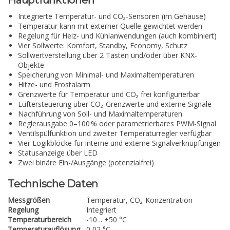
Hauptfunktionen
Integrierte Temperatur- und CO₂-Sensoren (im Gehäuse)
Temperatur kann mit externer Quelle gewichtet werden
Regelung für Heiz- und Kühlanwendungen (auch kombiniert)
Vier Sollwerte: Komfort, Standby, Economy, Schutz
Sollwertverstellung über 2 Tasten und/oder über KNX-
Objekte
Speicherung von Minimal- und Maximaltemperaturen
Hitze- und Frostalarm
Grenzwerte für Temperatur und CO₂ frei konfigurierbar
Lüftersteuerung über CO₂-Grenzwerte und externe Signale
Nachführung von Soll- und Maximaltemperaturen
Reglerausgabe 0–100 % oder parametrierbares PWM-Signal
Ventilspülfunktion und zweiter Temperaturregler verfügbar
Vier Logikblöcke für interne und externe Signalverknüpfungen
Statusanzeige über LED
Zwei binäre Ein-/Ausgänge (potenzialfrei)
Technische Daten
Messgrößen
Temperatur, CO₂-Konzentration
Regelung
Integriert
Temperaturbereich
-10 .. +50 °C
Temperaturauflösung
0,02 °C