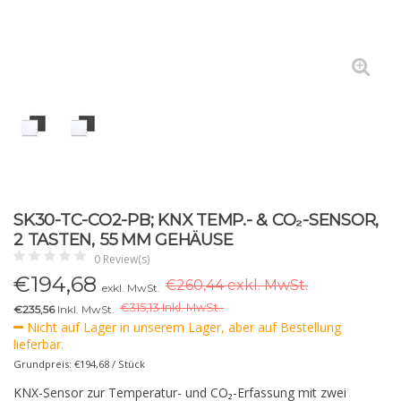
SK30-TC-CO2-PB; KNX TEMP.- & CO₂-SENSOR,
2 TASTEN, 55 MM GEHÄUSE
0 Review(s)
€
194,68
€260,44 exkl. MwSt.
exkl. MwSt.
€
315,13 Inkl. MwSt..
€235,56
Inkl. MwSt.
Nicht auf Lager in unserem Lager, aber auf Bestellung
lieferbar.
Grundpreis: €194,68 / Stück
KNX-Sensor zur Temperatur- und CO₂-Erfassung mit zwei