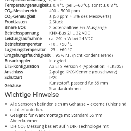
Temperaturgenauigkeit
± 0,4 °C (bei 5–60 °C), sonst ± 0,8 °C
CO₂-Messbereich
400 – 5000 ppm
CO₂-Genauigkeit
± (50 ppm + 3 % des Messwerts)
Fronttasten
2 Stück
Binäre I/Os
2 potenzialfreie Ein-/Ausgänge
Betriebsspannung
KNX-Bus 21 .. 32 VDC
Leistungsaufnahme
ca. 240 mW bei 24 VDC
Betriebstemperatur
-10 .. +50 °C
Lagerungstemperatur
-25 .. +60 °C
Umgebungsfeuchtigkeit
0 .. 95 % r.F. (nicht kondensierend)
Busankoppler
Integriert
ETS-Konfiguration
Ab ETS Version 4 (Applikation: HLK305)
Anschluss
2-polige KNX-Klemme (rot/schwarz)
Schutzart
IP20
Kunststoff, passend für 55 mm
Gehäuse
Standardrahmen
Wichtige Hinweise
Alle Sensoren befinden sich im Gehäuse – externe Fühler sind
nicht erforderlich.
Geeignet für Wandmontage mit Standard 55 mm
Abdeckrahmen.
Die CO₂-Messung basiert auf NDIR-Technologie mit