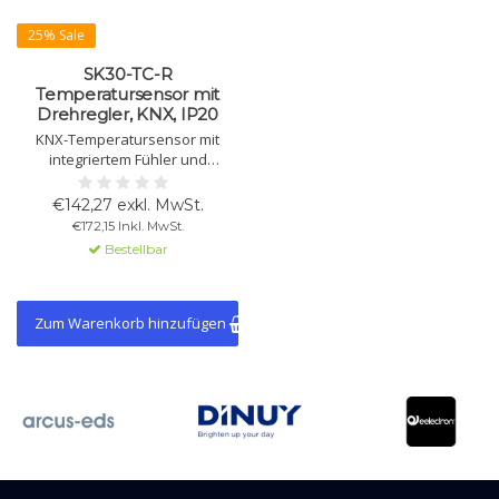
25% Sale
SK30-TC-R
Temperatursensor mit
Drehregler, KNX, IP20
KNX-Temperatursensor mit
integriertem Fühler und
Drehregler zur
Raumtemperaturregelung. Mit
€142,27 exkl. MwSt.
zwei binären Ein-/Ausgängen,
€172,15 Inkl. MwSt.
LED-Anzeige und umfangreichen
Bestellbar
HLK-Funktionen für Heizen und
Kühlen.
Zum Warenkorb hinzufügen