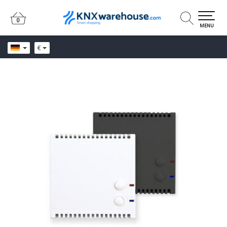
0
0
MENU
€