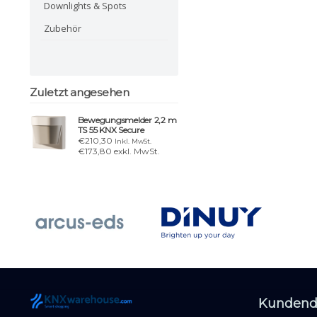
Downlights & Spots
Zubehör
Zuletzt angesehen
Bewegungsmelder 2,2 m
TS 55 KNX Secure
€210,30
Inkl. MwSt.
€173,80 exkl. MwSt.
Kundend