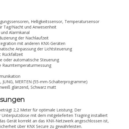
gungssensoren, Helligkeitssensor, Temperatursensor
 für Tag/Nacht und Anwesenheit
- und Alarmkanal
duzierung der Nachlaufzeit
ntegration mit anderen KNX-Geräten
atische Anpassung der Lichtsteuerung
 Rückfallzeit
le oder automatische Steuerung
ise Raumtemperaturmessung
munikation
ER, JUNG, MERTEN (55-mm-Schalterprogramme)
nweiß glänzend, Schwarz matt
isungen
rägt 2,2 Meter für optimale Leistung. Der
nterputzdose mit dem mitgelieferten Tragring installiert
s das Gerät korrekt an das KNX-Netzwerk angeschlossen ist,
Sicherheit über KNX Secure zu gewährleisten.