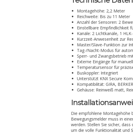
Technische Daten
Montagehöhe: 2,2 Meter
Reichweite: Bis zu 11 Meter
Anzahl der Sensoren: 2 Bewe
Einstellbare Empfindlichkeit
Kanäle: 2 Lichtkanäle, 1 HLK
Kurzzeit-Anwesenheit zur Re
Master/Slave-Funktion zur I
Tag-/Nacht-Modus für autom
Sperr- und Zwangsbetrieb mit
Externe Eingänge für manuel
Temperatursensor für präz
Buskoppler: Integriert
Unterstützt KNX Secure Kom
Kompatibilität: GIRA, BERK
Gehäuse: Reinweiß matt, Rei
Installationsanwe
Die empfohlene Montagehöhe bet
Bewegungsmelder muss in einer U
werden. Stellen Sie sicher, das
um die volle Funktionalität und 