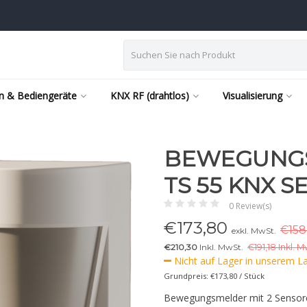
n & Bediengeräte
KNX RF (drahtlos)
Visualisierung
BEWEGUNGS
TS 55 KNX S
0 Review(s)
€
173,80
€158
exkl. MwSt.
€210,30
Inkl. MwSt.
€
191,18 Inkl. M
Nicht auf Lager in unserem Lag
Grundpreis: €173,80 / Stück
Bewegungsmelder mit 2 Sensor