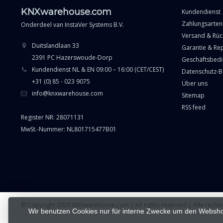
KNXwarehouse.com
Kundendienst
Zahlungsarten
Onderdeel van
InstaVer Systems B.V.
Versand & Rü
Duitslandlaan 33
Garantie & Re
2391 PC Hazerswoude-Dorp
Geschäftsbed
Kundendienst NL & EN 09:00 – 16:00 (CET/CEST)
Datenschutz-
+31 (0) 85 - 023 9075
Über uns
info@knxwarehouse.com
Sitemap
RSS feed
Register NR: 28071131
MwSt.-Nummer: NL801715477B01
© Copyright 2026 KNXwarehouse.com | All rights reserved | Alle rech
Wir benutzen Cookies nur für interne Zwecke um den Websho