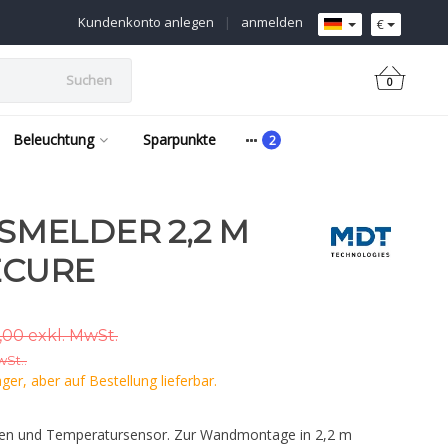
Kundenkonto anlegen
|
anmelden
€
Suchen
0
Beleuchtung
Sparpunkte
MELDER 2,2 M
ECURE
,00 exkl. MwSt.
wSt..
er, aber auf Bestellung lieferbar.
en und Temperatursensor. Zur Wandmontage in 2,2 m