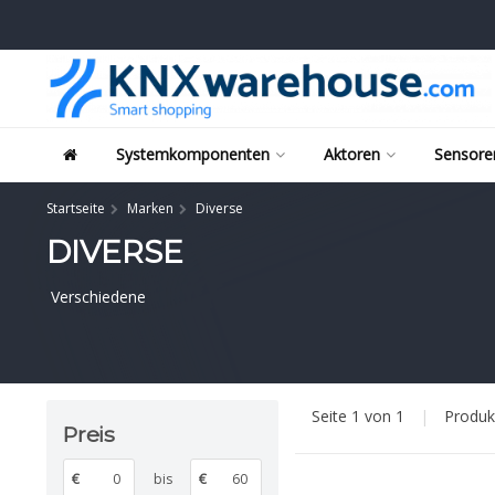
Systemkomponenten
Aktoren
Sensore
Startseite
Marken
Diverse
DIVERSE
Verschiedene
Seite 1 von 1
|
Produ
Preis
€
bis
€