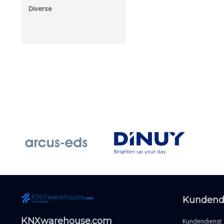
Diverse
Kundend
KNXwarehouse.com
Kundendienst