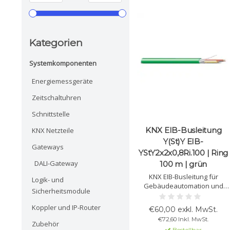
Kategorien
Systemkomponenten
Energiemessgeräte
Zeitschaltuhren
Schnittstelle
KNX EIB-Busleitung
KNX Netzteile
Y(St)Y EIB-
Gateways
YStY2x2x0,8Ri.100 | Ring
DALI-Gateway
100 m | grün
KNX EIB-Busleitung für
Logik- und
Gebäudeautomation und
Sicherheitsmodule
MSR. Immer zum besten Preis
erhältlich; Hersteller
Koppler und IP-Router
€60,00 exkl. MwSt.
abhängig von Verfügbarkeit
€72,60 Inkl. MwSt.
und Lieferzeit.
Zubehör
Bestellbar