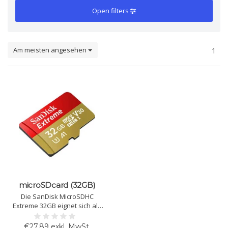
Open filters
Am meisten angesehen
1
microSDcard (32GB)
Die SanDisk MicroSDHC
Extreme 32GB eignet sich als
Speichermedium für Smart
Connect von ISE. Sie bietet
€27,89 exkl. MwSt.