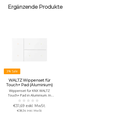
Ergänzende Produkte
3% Sale
WALTZ Wippenset für
Touch+ Pad (Aluminium)
Wippenset für KNX WALTZ
Touch+ Pad in Aluminium. In
verschiedenen Farben
erhältlich. Für Bedienung über
€31,69 exkl. MwSt.
Tasten. Hinweis: nur Wippen,
€38,34 Inkl. MwSt.
Basiseinheit separat bestellen.