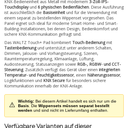
KNX-Bedieneinheit aus Metall mit modernem
3-Zoll-IPS-
Touchdisplay
und
6 physischen Bedienflächen
. Diese Ausführung
ist ausschließlich die
Basiseinheit
und für die Verwendung mit
einem separat zu bestellenden Wippenset vorgesehen. Das
Panel eignet sich ideal für moderne Smart-Home- und Smart-
Building-Installationen, bei denen Design, Bedienkomfort und
sichere KNX-Kommunikation gefragt sind.
Das WALTZ Touch+ Pad kombiniert
Touch-Bedienung
mit
Tastenbedienung
und unterstützt unter anderem Schalten,
Dimmen, Jalousie- und Vorhangsteuerung, Szenen,
Raumtemperaturregelung, Klimaanlage, Lüftung,
Audiosteuerung, Statusanzeigen sowie
RGB-, RGBW- und CCT-
Steuerung
. Zusätzlich verfügt das Gerät über einen
integrierten
Temperatur- und Feuchtigkeitssensor
, einen
Näherungssensor
,
Logikfunktionen und
KNX Secure
für besonders sichere
Kommunikation innerhalb der KNX-Anlage.
Wichtig:
Bei diesem Artikel handelt es sich nur um die
⚠️
Basis
. Die
Wippensets müssen separat bestellt
werden
und sind nicht im Lieferumfang enthalten.
Verfügbare Varianten auf dieser