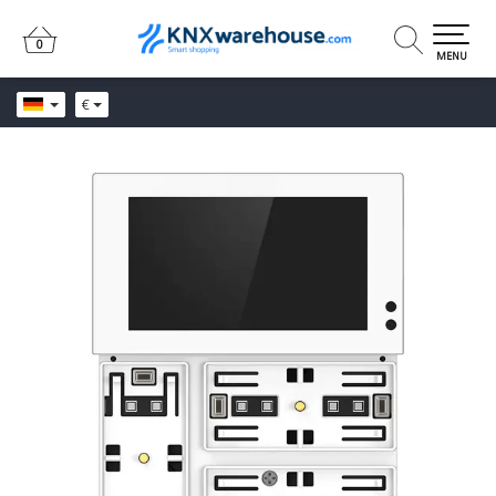
0
0
MENU
€