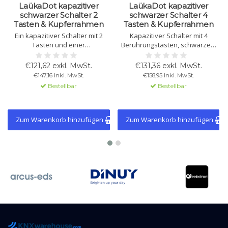
LaükaDot kapazitiver
LaükaDot kapazitiver
schwarzer Schalter 2
schwarzer Schalter 4
Tasten & Kupferrahmen
Tasten & Kupferrahmen
Ein kapazitiver Schalter mit 2
Kapazitiver Schalter mit 4
Tasten und einer
Berührungstasten, schwarzem
Glasbedienfläche zur Steuerung
Glas und Kupferrahmen.
von Beleuchtung, Rollläden und
Eingebaute Temperatur- und
€121,62 exkl. MwSt.
€131,36 exkl. MwSt.
Thermostatfunktionen.
Lichtsensoren,
€147,16 Inkl. MwSt.
€158,95 Inkl. MwSt.
Schwarzes Glas mit
Thermostatfunktion, KNX-
Bestellbar
Bestellbar
Kupferrahmen.
kompatibel.
Zum Warenkorb hinzufügen
Zum Warenkorb hinzufügen