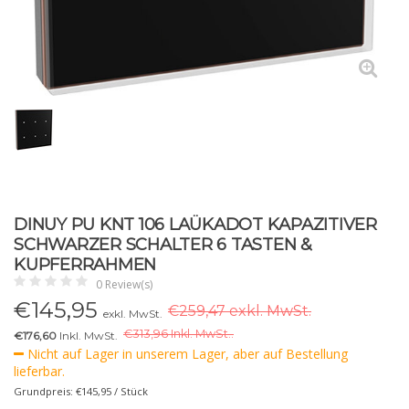
DINUY PU KNT 106 LAÜKADOT KAPAZITIVER
SCHWARZER SCHALTER 6 TASTEN &
KUPFERRAHMEN
0 Review(s)
€
145,95
€259,47 exkl. MwSt.
exkl. MwSt.
€
313,96 Inkl. MwSt..
€176,60
Inkl. MwSt.
Nicht auf Lager in unserem Lager, aber auf Bestellung
lieferbar.
Grundpreis: €145,95 / Stück