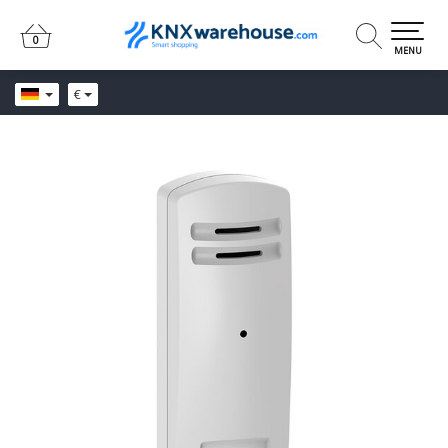
0
0
MENU
€