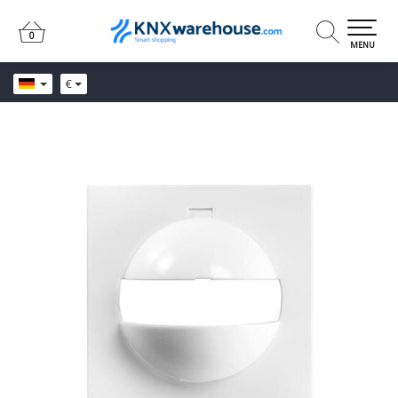
0
0
MENU
€