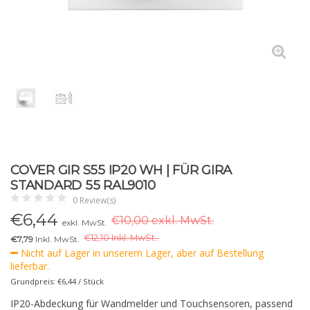
COVER GIR S55 IP20 WH | FÜR GIRA
STANDARD 55 RAL9010
0 Review(s)
€
6,44
€10,00 exkl. MwSt.
exkl. MwSt.
€
12,10 Inkl. MwSt..
€7,79
Inkl. MwSt.
Nicht auf Lager in unserem Lager, aber auf Bestellung
lieferbar.
Grundpreis: €6,44 / Stück
IP20-Abdeckung für Wandmelder und Touchsensoren, passend