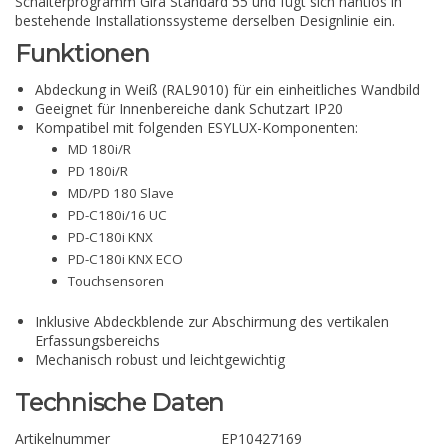
Schalterprogramm Gira Standard 55 und fügt sich nahtlos in
bestehende Installationssysteme derselben Designlinie ein.
Funktionen
Abdeckung in Weiß (RAL9010) für ein einheitliches Wandbild
Geeignet für Innenbereiche dank Schutzart IP20
Kompatibel mit folgenden ESYLUX-Komponenten:
MD 180i/R
PD 180i/R
MD/PD 180 Slave
PD-C180i/16 UC
PD-C180i KNX
PD-C180i KNX ECO
Touchsensoren
Inklusive Abdeckblende zur Abschirmung des vertikalen
Erfassungsbereichs
Mechanisch robust und leichtgewichtig
Technische Daten
Artikelnummer
EP10427169