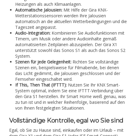
Heizungen als auch Klimaanlagen.
Automatische Jalousien:
Mit Hilfe der Gira KNX-
Wetterstationssensoren werden Ihre Jalousien
automatisch an die aktuellen Wetterbedingungen und die
Tageszeit angepasst.
Audio-Integration:
Kombinieren Sie Audiofunktionen mit
Timern, um Musik oder andere Audioinhalte gemäß
automatisierten Zeitplänen abzuspielen. Der Gira X1
unterstützt sowohl das Sonos S1 als auch das Sonos S2
System.
Szenen für jede Gelegenheit:
Richten Sie vollständige
Szenen ein, beispielsweise für Filmabende, bei denen
das Licht gedimmt, die Jalousien geschlossen und der
Fernseher eingeschaltet wird.
If This, Then That (IFTTT):
Nutzen Sie Ihr KNX Smart-
System optimal, indem Sie eine IFTTT-Verbindung über
den Gira S1 herstellen. Ihr Smart Home weiß genau, was
zu tun ist und in welcher Reihenfolge, basierend auf den
von Ihnen festgelegten Situationen.
Vollständige Kontrolle, egal wo Sie sind
Egal, ob Sie zu Hause sind, einkaufen oder im Urlaub – mit
dem Gira X1 und dem Gira S1 (oder ISE Smart Connect)