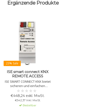
Ergänzende Produkte
23% Sale
ISE smart connect KNX
REMOTE ACCESS
ISE SMART CONNECT KNX bietet
sicheren und einfachen
Fernzugriff auf Ihre Smart-
Home-Installationen. Schnelle
€448,24 exkl. MwSt.
Installation und vollständige
€542,37 Inkl. MwSt.
Unterstützung von KNX Secure
Bestellbar
für optimalen Datenschutz.