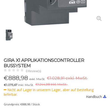
GIRA X1 APPLIKATIONSCONTROLLER
BUSSYSTEM
0 Review(s)
€
888,98
€1.028,91 exkl. MwSt.
exkl. MwSt.
€
1.244,98 Inkl. MwSt..
€1.075,67
Inkl. MwSt.
Nicht auf Lager in unserem Lager, aber auf Bestellung
lieferbar.
Handbuch
Grundpreis: €888,98 / Stück