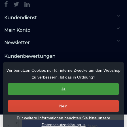
Kundendienst
Mein Konto
Newsletter
Kundenbewertungen
Wir benutzen Cookies nur für interne Zwecke um den Webshop
zu verbessern. Ist das in Ordnung?
Ja
Nein
Für weitere Informationen beachten Sie bitte unsere
© Copyright 2026 KNXwarehouse.com | All rights reserved | Alle rechten
+
Datenschutzerklärung. »
Zum Warenkorb hinzufügen