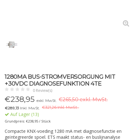
1280MA BUS-STROMVERSORGUNG MIT
+30VDC DIAGNOSEFUNKTION 4TE
0 Review(s)
€
238,95
€265,50 exkl. MwSt.
exkl. MwSt.
€
321,26 Inkl. MwSt..
€289,13
Inkl. MwSt.
Auf Lager (13)
Grundpreis: €238,95 / Stück
Compacte KNX-voeding 1280 mA met diagnosefunctie en
geïntegreerde spoel. ETS maakt status- en buslijnanalyse