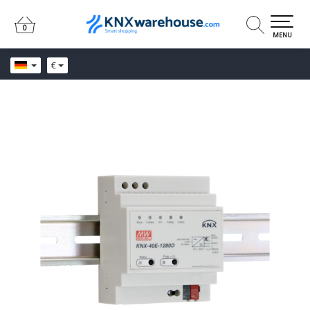
0
0
MENU
€